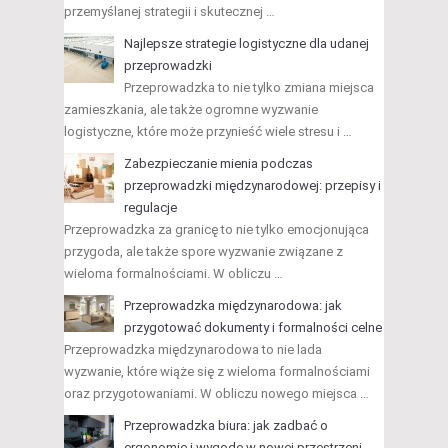
przemyślanej strategii i skutecznej …
Najlepsze strategie logistyczne dla udanej
przeprowadzki
Przeprowadzka to nie tylko zmiana miejsca
zamieszkania, ale także ogromne wyzwanie
logistyczne, które może przynieść wiele stresu i …
Zabezpieczanie mienia podczas
przeprowadzki międzynarodowej: przepisy i
regulacje
Przeprowadzka za granicę to nie tylko emocjonująca
przygoda, ale także spore wyzwanie związane z
wieloma formalnościami. W obliczu …
Przeprowadzka międzynarodowa: jak
przygotować dokumenty i formalności celne
Przeprowadzka międzynarodowa to nie lada
wyzwanie, które wiąże się z wieloma formalnościami
oraz przygotowaniami. W obliczu nowego miejsca …
Przeprowadzka biura: jak zadbać o
ergonomię i wygodę w nowej przestrzeni