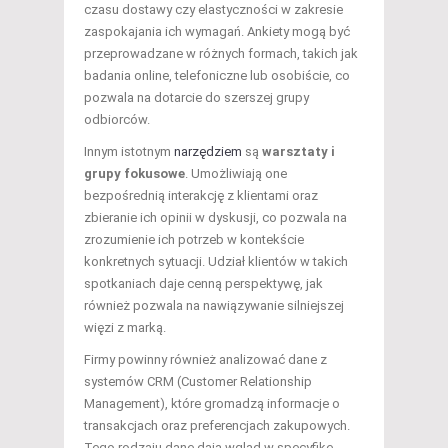
czasu dostawy czy elastyczności w zakresie
zaspokajania ich wymagań. Ankiety mogą być
przeprowadzane w różnych formach, takich jak
badania online, telefoniczne lub osobiście, co
pozwala na dotarcie do szerszej grupy
odbiorców.
Innym istotnym
narzędziem
są
warsztaty i
grupy fokusowe
. Umożliwiają one
bezpośrednią interakcję z klientami oraz
zbieranie ich opinii w dyskusji, co pozwala na
zrozumienie ich potrzeb w kontekście
konkretnych sytuacji. Udział klientów w takich
spotkaniach daje cenną perspektywę, jak
również pozwala na nawiązywanie silniejszej
więzi z marką.
Firmy powinny również analizować dane z
systemów CRM (Customer Relationship
Management), które gromadzą informacje o
transakcjach oraz preferencjach zakupowych.
Tego rodzaju dane dają wgląd w specyfikę