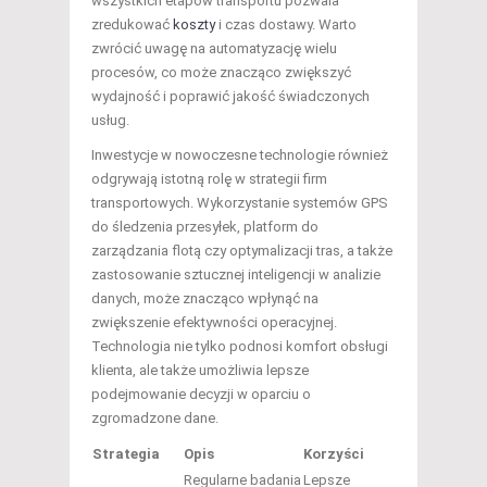
wszystkich etapów transportu pozwala
zredukować
koszty
i czas dostawy. Warto
zwrócić uwagę na automatyzację wielu
procesów, co może znacząco zwiększyć
wydajność i poprawić jakość świadczonych
usług.
Inwestycje w nowoczesne technologie również
odgrywają istotną rolę w strategii firm
transportowych. Wykorzystanie systemów GPS
do śledzenia przesyłek, platform do
zarządzania flotą czy optymalizacji tras, a także
zastosowanie sztucznej inteligencji w analizie
danych, może znacząco wpłynąć na
zwiększenie efektywności operacyjnej.
Technologia nie tylko podnosi komfort obsługi
klienta, ale także umożliwia lepsze
podejmowanie decyzji w oparciu o
zgromadzone dane.
Strategia
Opis
Korzyści
Regularne badania
Lepsze