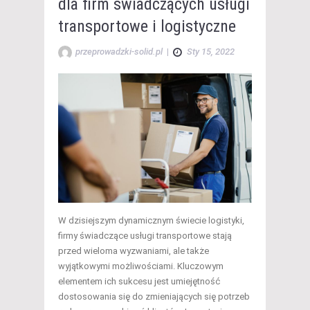
dla firm świadczących usługi
transportowe i logistyczne
przeprowadzki-solid.pl
|
Sty 15, 2022
W dzisiejszym dynamicznym świecie logistyki,
firmy świadczące usługi transportowe stają
przed wieloma wyzwaniami, ale także
wyjątkowymi możliwościami. Kluczowym
elementem ich sukcesu jest umiejętność
dostosowania się do zmieniających się potrzeb