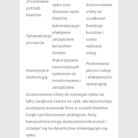
Zrozumienie
rynku oraz
dostosowanie
potrzeb
zbieranie opinii
oferty do
klientów
klientów.
oczekiwań.
Automatyzacja i
Redukcja
efektywne
kosztów i
Optymalizacja
zarządzanie
czasu
procesów
łańcuchem
realizacji
dostaw.
usług.
Wykorzystanie
Podniesienie
nowoczesnych
Inwestycje w
jakości usługi
systemów do
technologię
i efektywności
monitorowania i
operacyjnej.
zarządzania.
Dostosowanie oferty do wymagań rynku nie
tylko zwiększa szanse na zysk, ale także buduje
pozytywny wizerunek firmy w oczach klientów.
Dzięki tym kluczowym strategiom, firmy
transportowe mogą skutecznie konkurować i
rozwijać się na dynamicznie zmieniającym się
rynku.