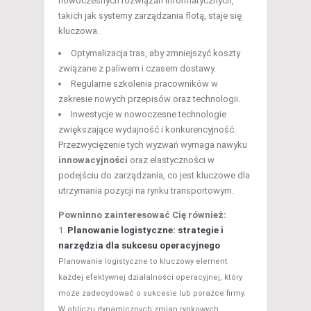
nowoczesnych rozwiązań informatycznych,
takich jak systemy zarządzania flotą, staje się
kluczowa.
Optymalizacja tras, aby zmniejszyć koszty
związane z paliwem i czasem dostawy.
Regularne szkolenia pracowników w
zakresie nowych przepisów oraz technologii.
Inwestycje w nowoczesne technologie
zwiększające wydajność i konkurencyjność.
Przezwyciężenie tych wyzwań wymaga nawyku
innowacyjności
oraz elastyczności w
podejściu do zarządzania, co jest kluczowe dla
utrzymania pozycji na rynku transportowym.
Powninno zainteresować Cię również:
Planowanie logistyczne: strategie i
narzędzia dla sukcesu operacyjnego
Planowanie logistyczne to kluczowy element
każdej efektywnej działalności operacyjnej, który
może zadecydować o sukcesie lub porażce firmy.
W obliczu dynamicznych zmian rynkowych...