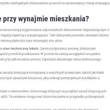
mpletu niezbędnych dokumentów pozwoli na sprawniejszy i mniej stresujący
 przy wynajmie mieszkania?
 z koniecznością przygotowania odpowiednich dokumentów. Najważniejszym z
cy między najemcą a wynajmującym. Taki dokument powinien zawierać istotne
 terminy płatności oraz obowiązki obu stron.
ce
stan techniczny lokalu
. Zanim podpiszesz umowę, dobrze jest
dzić protokół przekazania. W protokole należy uwzględnić wszystkie
mień przy zakończeniu umowy. Zapisanie aktualnego stanu technicznego
ra zasady dotyczące korzystania z wspólnych przestrzeni, takich jak klatki
ść tych zasad jest kluczowa, aby uniknąć potencjalnych konfliktów z
aleń z właścicielem, które mogą dotyczyć na przykład zasad dotyczących
 AGD. Te ustalenia mogą mieć duże znaczenie w przypadku późniejszych
wno najemcy, jak i wynajmującego, co jest kluczowe dla utrzymania