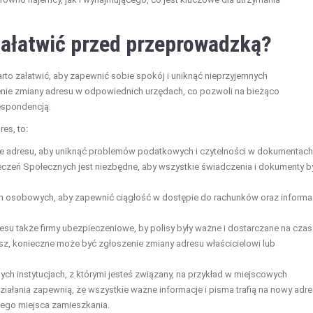
załatwić przed przeprowadzką?
arto załatwić, aby zapewnić sobie spokój i uniknąć nieprzyjemnych
nie zmiany adresu w odpowiednich urzędach, co pozwoli na bieżąco
espondencją.
es, to:
 adresu, aby uniknąć problemów podatkowych i czytelności w dokumentach
zeń Społecznych jest niezbędne, aby wszystkie świadczenia i dokumenty b
 osobowych, aby zapewnić ciągłość w dostępie do rachunków oraz informac
u także firmy ubezpieczeniowe, by polisy były ważne i dostarczane na czas
sz, konieczne może być zgłoszenie zmiany adresu właścicielowi lub
ych instytucjach, z którymi jesteś związany, na przykład w miejscowych
 działania zapewnią, że wszystkie ważne informacje i pisma trafią na nowy adre
ego miejsca zamieszkania.