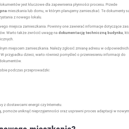
kumentów jest kluczowe dla zapewnienia płynności procesu. Przede
upna
mieszkania lub domu, w którym planujemy zamieszkać. Te dokumenty s
ystania z nowego lokalu.
ego miejsca zamieszkania. Powinny one zawierać informacje dotyczące za
ców. Warto także zwrócić uwagę na
dokumentację techniczną budynku
, kt
icznych.
nym miejscem zamieszkania. Należy zgłosić zmianę adresu w odpowiednich
y. W przypadku dzieci, warto również pomyśleć o przeniesieniu informacji do
 dokumentów.
 sobie podczas przeprowadzki:
 z dostawcami energii czy Internetu.
ą, pomoże uniknąć nieprzyjemności oraz usprawni proces adaptacji w nowy