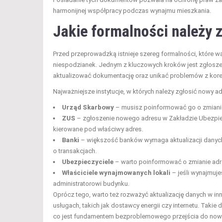
harmonijnej współpracy podczas wynajmu mieszkania.
Jakie formalności należy 
Przed przeprowadzką istnieje szereg formalności, które w
niespodzianek. Jednym z kluczowych kroków jest zgłosze
aktualizować dokumentację oraz unikać problemów z kor
Najważniejsze instytucje, w których należy zgłosić nowy adr
Urząd Skarbowy
– musisz poinformować go o zmianie
ZUS
– zgłoszenie nowego adresu w Zakładzie Ubezpiec
kierowane pod właściwy adres.
Banki
– większość banków wymaga aktualizacji danych
o transakcjach.
Ubezpieczyciele
– warto poinformować o zmianie adres
Właściciele wynajmowanych lokali
– jeśli wynajmuje
administratorowi budynku.
Oprócz tego, warto też rozważyć aktualizację danych w inn
usługach, takich jak dostawcy energii czy internetu. Takie
co jest fundamentem bezproblemowego przejścia do now