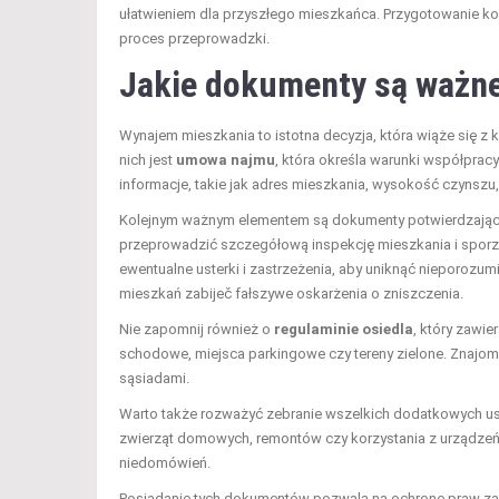
ułatwieniem dla przyszłego mieszkańca. Przygotowanie ko
proces przeprowadzki.
Jakie dokumenty są ważne
Wynajem mieszkania to istotna decyzja, która wiąże się
nich jest
umowa najmu
, która określa warunki współpra
informacje, takie jak adres mieszkania, wysokość czynszu,
Kolejnym ważnym elementem są dokumenty potwierdzają
przeprowadzić szczegółową inspekcję mieszkania i sporzą
ewentualne usterki i zastrzeżenia, aby uniknąć nieporozu
mieszkań zabiječ fałszywe oskarżenia o zniszczenia.
Nie zapomnij również o
regulaminie osiedla
, który zawie
schodowe, miejsca parkingowe czy tereny zielone. Znajomo
sąsiadami.
Warto także rozważyć zebranie wszelkich dodatkowych ust
zwierząt domowych, remontów czy korzystania z urządzeń
niedomówień.
Posiadanie tych dokumentów pozwala na ochronę praw zaró