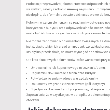
Podczas przeprowadzki, skompletowanie odpowiednich do
wszystkim, należy zadbać o
umowę najmu
lub
umowę k
niezbędne, aby formalnie potwierdzić nasze prawo do korz
Kolejnym ważnym elementem są regulaminy dotyczące now
korzystania z budynku oraz odpowiedzialności mieszkań
może być istotna w przypadku awarii lub problemów techn
Nie można zapomnieć o dokumentach związanych z aktual
instytucjach, takich jak urząd gminy, bank czy zakład prac
szkoły lub przedszkola, co może wymagać dodatkowych
Oto lista kluczowych dokumentów, które warto mieć przy
Umowa najmu lub kupna nowego mieszkania/domu.
Regulamin i dokumentacja techniczna budynku.
Potwierdzenie zmiany adresu w urzędzie gminy.
Dokumenty związane z dzieciństwem (jeśli dotyczy).
Pojedyncze dokumenty dotyczące usług, takie jak umowy
Zapewnienie, że wszystko jest w porządku z dokumentacj
otoczeniu.