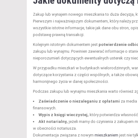
Jakie dokumenty dotyczą
Zakup lub wynajem nowego mieszkania to duża decyzja, kt
Pierwszym i najważniejszym dokumentem, który należy pr
wszystkie istotne informacje, takie jak dane obu stron, o
podstawę prawną transakcji.
Kolejnym istotnym dokumentem jest
potwierdzenie odbi
zakupu lub wynajmu. Powinien zawierać informacje o stan
nieporozumień dotyczących ewentualnych usterek czy nied
W przypadku mieszkań w budynkach wielorodzinnych, wa
dotyczące korzystania z części wspólnych, a także obowi
harmonijnego życia w danej społeczności.
Podczas zakupu lub wynajmu mieszkania warto również zgr
Zaświadczenie o niezaleganiu z opłatami
za media 
finansowych.
Wypis z księgi wieczystej,
który potwierdza własność 
Akt notarialny,
jeżeli mamy do czynienia z zakupem m
w obecności notariusza.
Dokumentacja związana z nowym
mieszkaniem
jest nie ty