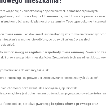
 nowego mieszkania?
óra wiąże się z koniecznością dopełnienia wielu formalności prawnych.
zygotować, jest
umowa kupna
lub
umowa najmu
. Umowa ta powinna zawie
pis nieruchomości, warunki płatności oraz terminy. Tego typu dokument stanowi
oru mieszkania
. Ten dokument jest niezbędny, aby formalnie zakończyć pro
ie mieszkania w momencie odbioru, co pozwoli uniknąć przyszłych
ociągnięć.
rto zwrócić uwagę na
regulamin wspólnoty mieszkaniowej
. Zawiera on za
ązki i prawa wszystkich mieszkańców. Zrozumienie tych zasad jest kluczowe 
omadzić inne dokumenty, takie jak:
oraz inne usługi, co potwierdzi, że mieszkanie nie ma żadnych obciążeń
nieruchomości oraz ewentualne obciążenia, np. hipoteki.
ieszkania, który jest dokumentem poświadczającym przeprowadzenie transa
lko formalnością, ale także gwarancją
bezpieczeństwa prawnego
oraz