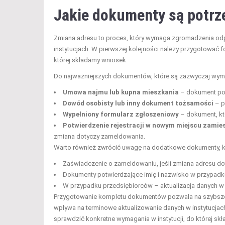
Jakie dokumenty są potrz
Zmiana adresu to proces, który wymaga zgromadzenia od
instytucjach. W pierwszej kolejności należy przygotować f
której składamy wniosek.
Do najważniejszych dokumentów, które są zazwyczaj wym
Umowa najmu lub kupna mieszkania
– dokument pot
Dowód osobisty lub inny dokument tożsamości
– p
Wypełniony formularz zgłoszeniowy
– dokument, któr
Potwierdzenie rejestracji w nowym miejscu zamie
zmiana dotyczy zameldowania.
Warto również zwrócić uwagę na dodatkowe dokumenty, k
Zaświadczenie o zameldowaniu, jeśli zmiana adresu d
Dokumenty potwierdzające imię i nazwisko w przypadku
W przypadku przedsiębiorców – aktualizacja danych w r
Przygotowanie kompletu dokumentów pozwala na szybsze 
wpływa na terminowe aktualizowanie danych w instytucjach
sprawdzić konkretne wymagania w instytucji, do której sk