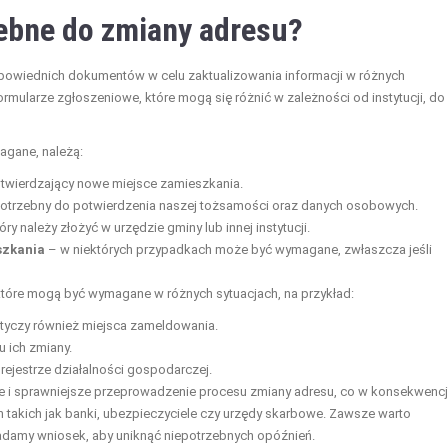
ebne do zmiany adresu?
powiednich dokumentów w celu zaktualizowania informacji w różnych
ormularze zgłoszeniowe, które mogą się różnić w zależności od instytucji, do
agane, należą:
wierdzający nowe miejsce zamieszkania.
otrzebny do potwierdzenia naszej tożsamości oraz danych osobowych.
y należy złożyć w urzędzie gminy lub innej instytucji.
szkania
– w niektórych przypadkach może być wymagane, zwłaszcza jeśli
tóre mogą być wymagane w różnych sytuacjach, na przykład:
otyczy również miejsca zameldowania.
 ich zmiany.
ejestrze działalności gospodarczej.
i sprawniejsze przeprowadzenie procesu zmiany adresu, co w konsekwencj
 takich jak banki, ubezpieczyciele czy urzędy skarbowe. Zawsze warto
ładamy wniosek, aby uniknąć niepotrzebnych opóźnień.