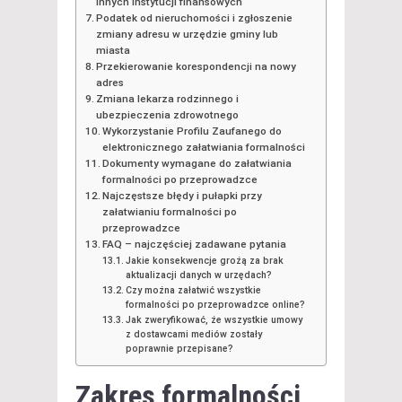
innych instytucji finansowych
Podatek od nieruchomości i zgłoszenie
zmiany adresu w urzędzie gminy lub
miasta
Przekierowanie korespondencji na nowy
adres
Zmiana lekarza rodzinnego i
ubezpieczenia zdrowotnego
Wykorzystanie Profilu Zaufanego do
elektronicznego załatwiania formalności
Dokumenty wymagane do załatwiania
formalności po przeprowadzce
Najczęstsze błędy i pułapki przy
załatwianiu formalności po
przeprowadzce
FAQ – najczęściej zadawane pytania
Jakie konsekwencje grożą za brak
aktualizacji danych w urzędach?
Czy można załatwić wszystkie
formalności po przeprowadzce online?
Jak zweryfikować, że wszystkie umowy
z dostawcami mediów zostały
poprawnie przepisane?
Zakres
formalności