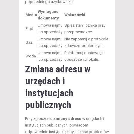
poprzedniego użytkownika.
Wymagane
Media
Wskazówki
dokumenty
Umowa najmu
Spisz stan licznika przy
Prąd
lub sprzedaży
przeprowadzce.
Umowa najmu
Nie zapomnij o protokole
Gaz
lub sprzedaży
zdawczo-odbiorczym.
Umowa najmu
Poinformuj dostawcę o
Woda
lub sprzedaży
opuszczeniu lokalu.
Zmiana adresu w
urzędach i
instytucjach
publicznych
Przy zgłoszeniu
zmiany adresu
w urzędach i
instytucjach publicznych, powiadom
odpowiednie instytucje, aby uniknąć problemów