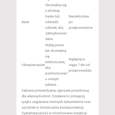
Skontaktuj się
z infolinią
banku lub
Niezwłocznie
Bank
odwiedź
po
oddział, aby
przeprowadzce.
zaktualizować
dane.
Wyślij pismo
lub skontaktuj
się
Najlepiej w
telefonicznie,
Ubezpieczyciel
ciągu 7 dni od
aby
przeprowadzki.
poinformować
o nowym
adresie.
Zebrane potwierdzenia zgłoszeń przechowuj
dla własnej kontroli. Działanie to zmniejszy
ryzyko zagubienia istotnych dokumentów oraz
opóźnień w dostarczaniu korespondencji.
Systematyczność w informowaniu instytucji