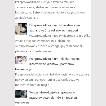
Przeprowadzka to nie tylko zmiana miejsca
zamieszkania, ale także ogromne wyzwanie
logistyczne. Sztuka pakowania, która często bywa
zaniedbywana, …
Przeprowadzka międzymiastowa: jak
zaplanować i zrealizować transport
Przeprowadzka międzymiastowa to nie tylko
zmiana miejsca zamieszkania, ale także
skomplikowany proces wymagający staranności i
planowania. Często wiąże …
Przeprowadzka biura: jak skutecznie
informować klientów i partnerów
biznesowych
Przeprowadzka biura to nie tylko logistyka związana z
pakowaniem i transportem, ale także kluczowy
moment w komunikacji z …
Wszystkie rodzaje transportów –
przeprowadzki domów i mieszkań
Warszawa