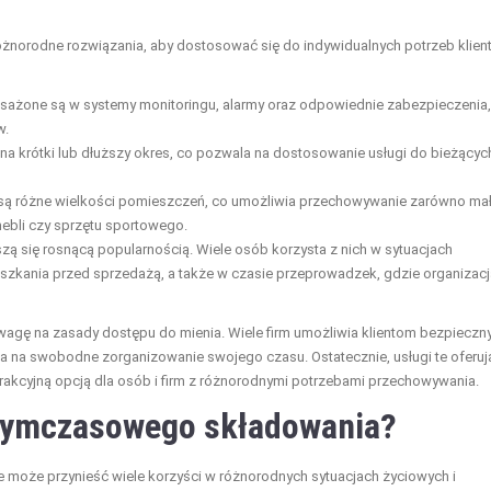
óżnorodne rozwiązania, aby dostosować się do indywidualnych potrzeb klien
żone są w systemy monitoringu, alarmy oraz odpowiednie zabezpieczenia,
w.
a krótki lub dłuższy okres, co pozwala na dostosowanie usługi do bieżącyc
są różne wielkości pomieszczeń, co umożliwia przechowywanie zarówno ma
mebli czy sprzętu sportowego.
szą się rosnącą popularnością. Wiele osób korzysta z nich w sytuacjach
eszkania przed sprzedażą, a także w czasie przeprowadzek, gdzie organizacj
agę na zasady dostępu do mienia. Wiele firm umożliwia klientom bezpieczn
a na swobodne zorganizowanie swojego czasu. Ostatecznie, usługi te oferuj
rakcyjną opcją dla osób i firm z różnorodnymi potrzebami przechowywania.
 tymczasowego składowania?
 może przynieść wiele korzyści w różnorodnych sytuacjach życiowych i