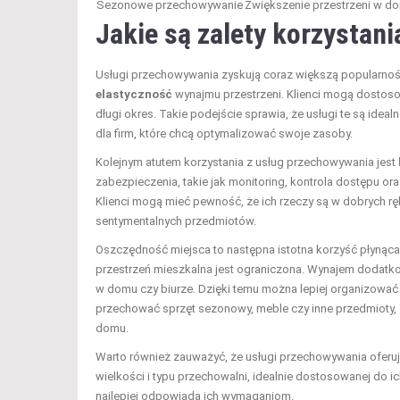
Sezonowe przechowywanie
Zwiększenie przestrzeni w d
Jakie są zalety korzystan
Usługi przechowywania zyskują coraz większą popularność 
elastyczność
wynajmu przestrzeni. Klienci mogą dostoso
długi okres. Takie podejście sprawia, że usługi te są idea
dla firm, które chcą optymalizować swoje zasoby.
Kolejnym atutem korzystania z usług przechowywania jest
zabezpieczenia, takie jak monitoring, kontrola dostępu
Klienci mogą mieć pewność, że ich rzeczy są w dobrych rę
sentymentalnych przedmiotów.
Oszczędność miejsca to następna istotna korzyść płynąc
przestrzeń mieszkalna jest ograniczona. Wynajem dodatk
w domu czy biurze. Dzięki temu można lepiej organizować s
przechować sprzęt sezonowy, meble czy inne przedmioty, z
domu.
Warto również zauważyć, że usługi przechowywania oferu
wielkości i typu przechowalni, idealnie dostosowanej do i
najlepiej odpowiada ich wymaganiom.