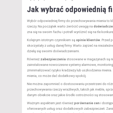
Jak wybrać odpowiednią f
Wybór odpowiedniej firmy do przechowywania mienia to k
rzeczy. Na początek warto zwrócić uwagę na
doświadcze
zna się na swoim fachu i potrafi wyróżnić się na tle konkure
Kolejnym istotnym czynnikiem są
opinie klientów
. Przed 
skorzystały z usług danej firmy. Warto zajrzeć na niezależn
dzielą się swoimi doświadczeniami.
Również
zabezpieczenia
stosowane w magazynach są nie
zainstalowane nowoczesne systemy alarmowe, monitoring
zminimalizować ryzyko kradzieży lub uszkodzenia mienia.
mienia, co może dać dodatkowy spokój.
Nie można zapomnieć o dostosowaniu przestrzeni do róż
przechowywania rzeczy wrażliwych, takich jak meble, sprz
danym obiekcie oraz jakie środki ostrożności są stosowan
Ważnym aspektem jest również
porównanie cen
i dostępn
oferowanych usług oraz dodatkowych zabezpieczeń. Zanim