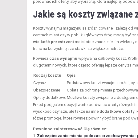
porównać ich oferty, aby wybrać tę, która najlepiej odp
Jakie są koszty związan
Koszty wynajmu magazynu są zróżnicowane i zależą od wi
centrach miast czy w pobliżu głównych dróg mogą być zna
wielkość przestrzeni
ma istotne znaczenie; im większy
trafić na korzystniejsze stawki za większe metraże.
Również
czas wynajmu
wpływa na całkowity koszt. Kró
długoterminowych, które często oferują lepsze ceny za mie
Rodzaj kosztu
Opis
Czynsz
Podstawowy koszt wynajmu, różniący się 
Ubezpieczenie
Opłata za ochronę mienia przechowyw
Opłaty dodatkowe
Możliwe koszty związane z dostępem d
Przed podjęciem decyzji warto porównać oferty różnych fir
wysokość czynszu, ale także na inne
dodatkowe opłaty
,
różne promocje, które również powinny być brane pod u
Powninno zainteresować Cię również:
Zabezpieczanie mienia podczas przechowywania: 