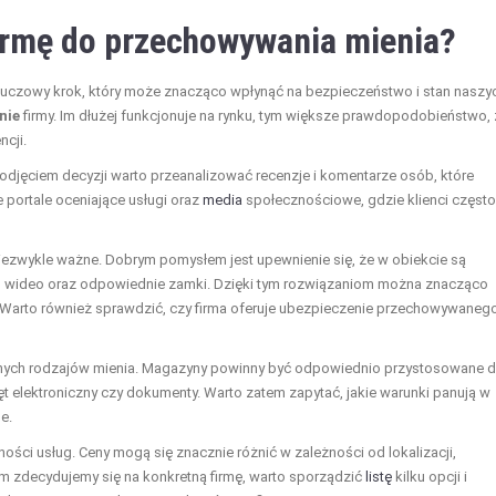
irmę do przechowywania mienia?
luczowy krok, który może znacząco wpłynąć na bezpieczeństwo i stan naszy
nie
firmy. Im dłużej funkcjonuje na rynku, tym większe prawdopodobieństwo, 
ncji.
podjęciem decyzji warto przeanalizować recenzje i komentarze osób, które
e portale oceniające usługi oraz
media
społecznościowe, gdzie klienci często
zwykle ważne. Dobrym pomysłem jest upewnienie się, że w obiekcie są
 wideo oraz odpowiednie zamki. Dzięki tym rozwiązaniom można znacząco
 Warto również sprawdzić, czy firma oferuje ubezpieczenie przechowywaneg
nych rodzajów mienia. Magazyny powinny być odpowiednio przystosowane 
ęt elektroniczny czy dokumenty. Warto zatem zapytać, jakie warunki panują w
e.
ości usług. Ceny mogą się znacznie różnić w zależności od lokalizacji,
 zdecydujemy się na konkretną firmę, warto sporządzić
listę
kilku opcji i