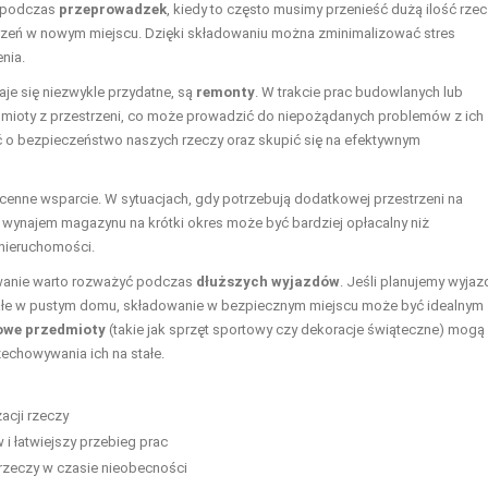
ć podczas
przeprowadzek
, kiedy to często musimy przenieść dużą ilość rze
rzeń w nowym miejscu. Dzięki składowaniu można zminimalizować stres
nia.
je się niezwykle przydatne, są
remonty
. W trakcie prac budowlanych lub
dmioty z przestrzeni, co może prowadzić do niepożądanych problemów z ich
o bezpieczeństwo naszych rzeczy oraz skupić się na efektywnym
nne wsparcie. W sytuacjach, gdy potrzebują dodatkowej przestrzeni na
wynajem magazynu na krótki okres może być bardziej opłacalny niż
 nieruchomości.
wanie warto rozważyć podczas
dłuższych wyjazdów
. Jeśli planujemy wyjaz
stałe w pustym domu, składowanie w bezpiecznym miejscu może być idealnym
owe przedmioty
(takie jak sprzęt sportowy czy dekoracje świąteczne) mogą
echowywania ich na stałe.
zacji rzeczy
 łatwiejszy przebieg prac
zeczy w czasie nieobecności