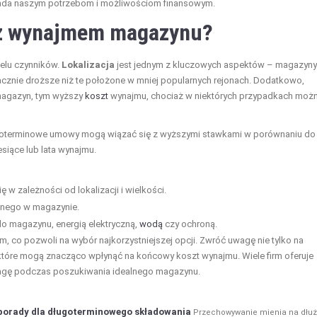
owiada naszym potrzebom i możliwościom finansowym.
e z wynajmem magazynu?
elu czynników.
Lokalizacja
jest jednym z kluczowych aspektów – magazyny
cznie droższe niż te położone w mniej popularnych rejonach. Dodatkowo,
 magazyn, tym wyższy
koszt
wynajmu, chociaż w niektórych przypadkach moż
tkoterminowe umowy mogą wiązać się z wyższymi stawkami w porównaniu do
siące lub lata wynajmu.
w zależności od lokalizacji i wielkości.
anego w magazynie.
o magazynu, energią elektryczną,
wodą
czy ochroną.
m, co pozwoli na wybór najkorzystniejszej opcji. Zwróć uwagę nie tylko na
 które mogą znacząco wpłynąć na końcowy koszt wynajmu. Wiele firm oferuje
wagę podczas poszukiwania idealnego magazynu.
porady dla długoterminowego składowania
Przechowywanie mienia na dłuż