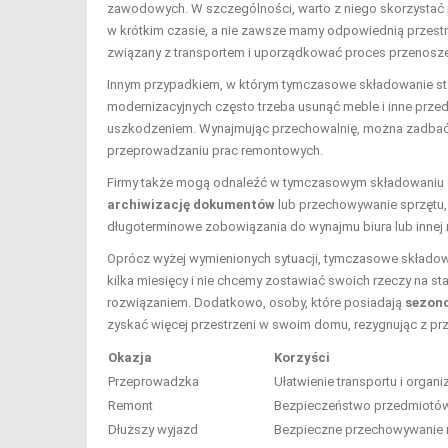
zawodowych. W szczególności, warto z niego skorzysta
w krótkim czasie, a nie zawsze mamy odpowiednią przest
związany z transportem i uporządkować proces przenosze
Innym przypadkiem, w którym tymczasowe składowanie sta
modernizacyjnych często trzeba usunąć meble i inne prze
uszkodzeniem. Wynajmując przechowalnię, można zadbać 
przeprowadzaniu prac remontowych.
Firmy także mogą odnaleźć w tymczasowym składowaniu ce
archiwizację dokumentów
lub przechowywanie sprzętu, 
długoterminowe zobowiązania do wynajmu biura lub innej
Oprócz wyżej wymienionych sytuacji, tymczasowe składo
kilka miesięcy i nie chcemy zostawiać swoich rzeczy na 
rozwiązaniem. Dodatkowo, osoby, które posiadają
sezon
zyskać więcej przestrzeni w swoim domu, rezygnując z prz
Okazja
Korzyści
Przeprowadzka
Ułatwienie transportu i organi
Remont
Bezpieczeństwo przedmiotów i
Dłuższy wyjazd
Bezpieczne przechowywanie r