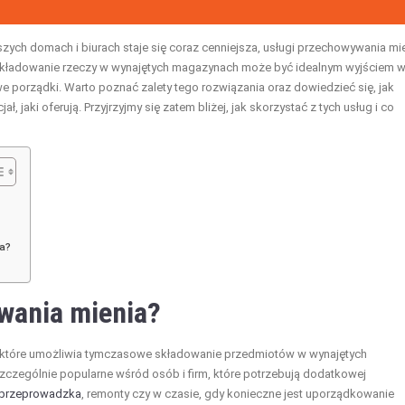
zych domach i biurach staje się coraz cenniejsza, usługi przechowywania mi
 składowanie rzeczy w wynajętych magazynach może być idealnym wyjściem 
e porządki. Warto poznać zalety tego rozwiązania oraz dowiedzieć się, jak
 jaki oferują. Przyjrzyjmy się zatem bliżej, jak skorzystać z tych usług i co
ia?
ywania mienia?
, które umożliwia tymczasowe składowanie przedmiotów w wynajętych
czególnie popularne wśród osób i firm, które potrzebują dodatkowej
przeprowadzka
, remonty czy w czasie, gdy konieczne jest uporządkowanie