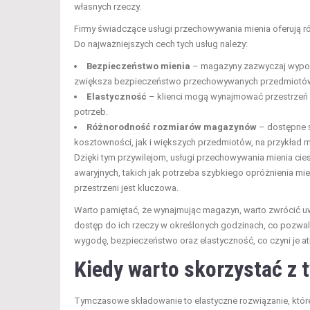
własnych rzeczy.
Firmy świadczące usługi przechowywania mienia oferują r
Do najważniejszych cech tych usług należy:
Bezpieczeństwo mienia
– magazyny zazwyczaj wyposa
zwiększa bezpieczeństwo przechowywanych przedmiotó
Elastyczność
– klienci mogą wynajmować przestrzeń n
potrzeb.
Różnorodność rozmiarów magazynów
– dostępne 
kosztowności, jak i większych przedmiotów, na przykład 
Dzięki tym przywilejom, usługi przechowywania mienia cie
awaryjnych, takich jak potrzeba szybkiego opróżnienia mi
przestrzeni jest kluczowa.
Warto pamiętać, że wynajmując magazyn, warto zwrócić uw
dostęp do ich rzeczy w określonych godzinach, co pozwal
wygodę, bezpieczeństwo oraz elastyczność, co czyni je at
Kiedy warto skorzystać z
Tymczasowe składowanie to elastyczne rozwiązanie, które