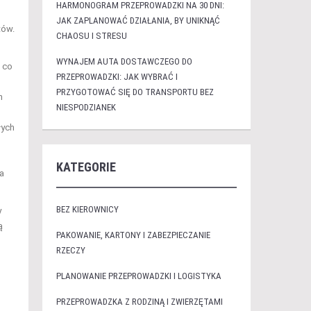
HARMONOGRAM PRZEPROWADZKI NA 30 DNI:
JAK ZAPLANOWAĆ DZIAŁANIA, BY UNIKNĄĆ
tów.
CHAOSU I STRESU
WYNAJEM AUTA DOSTAWCZEGO DO
 co
PRZEPROWADZKI: JAK WYBRAĆ I
PRZYGOTOWAĆ SIĘ DO TRANSPORTU BEZ
h
NIESPODZIANEK
łych
KATEGORIE
a
BEZ KIEROWNICY
y
ą
PAKOWANIE, KARTONY I ZABEZPIECZANIE
RZECZY
PLANOWANIE PRZEPROWADZKI I LOGISTYKA
PRZEPROWADZKA Z RODZINĄ I ZWIERZĘTAMI