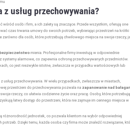
omu
ia z usług przechowywania?
wśród osób i firm, a ich zalety są znaczące. Przede wszystkim, oferują one
wać czas trwania umowy do swoich potrzeb, wybierając przestrzeń na krótki 
lne zarówno dla osób, które potrzebują chwilowego miejsca na swoje rzeczy, ja
bezpieczeństwo
mienia. Profesjonalne firmy inwestują w odpowiednie
 oraz systemy alarmowe, co zapewnia ochronę przechowywanych przedmiotów.
kach, co jest niezwykle istotne, zwłaszcza w przypadku wartościowych lub
a z usług przechowywania. W wielu przypadkach, zwłaszcza w miastach,
owej przestrzeni do przechowywania pozwala na
zapanowanie nad bałaga
woje rzeczy, co ułatwia codzienne życie oraz pracę. Osoby, które potrzebują
yskują łatwy dostęp do przestrzeni, która nie zajmuje im cennego miejsca w
ją różnorodność jednostek, co pozwala klientom na wybór odpowiedniej
ch potrzeb. Dzięki temu, każda osoba czy firma może znaleźć rozwiązanie, kt