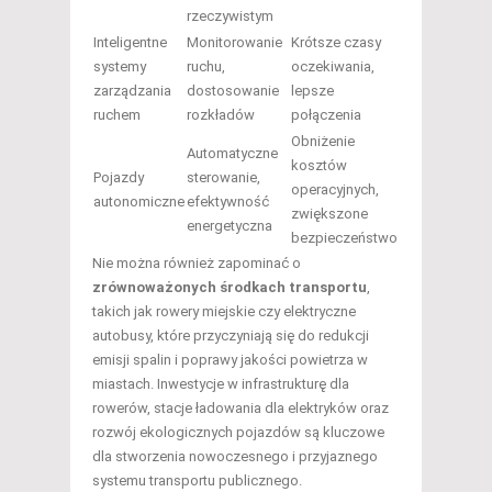
rzeczywistym
Inteligentne
Monitorowanie
Krótsze czasy
systemy
ruchu,
oczekiwania,
zarządzania
dostosowanie
lepsze
ruchem
rozkładów
połączenia
Obniżenie
Automatyczne
kosztów
Pojazdy
sterowanie,
operacyjnych,
autonomiczne
efektywność
zwiększone
energetyczna
bezpieczeństwo
Nie można również zapominać o
zrównoważonych środkach transportu
,
takich jak rowery miejskie czy elektryczne
autobusy, które przyczyniają się do redukcji
emisji spalin i poprawy jakości powietrza w
miastach. Inwestycje w infrastrukturę dla
rowerów, stacje ładowania dla elektryków oraz
rozwój ekologicznych pojazdów są kluczowe
dla stworzenia nowoczesnego i przyjaznego
systemu transportu publicznego.