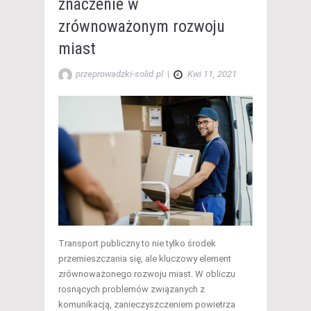
znaczenie w
zrównoważonym rozwoju
miast
przeprowadzki-solid.pl
|
Kwi 11, 2021
Transport publiczny to nie tylko środek
przemieszczania się, ale kluczowy element
zrównoważonego rozwoju miast. W obliczu
rosnących problemów związanych z
komunikacją, zanieczyszczeniem powietrza