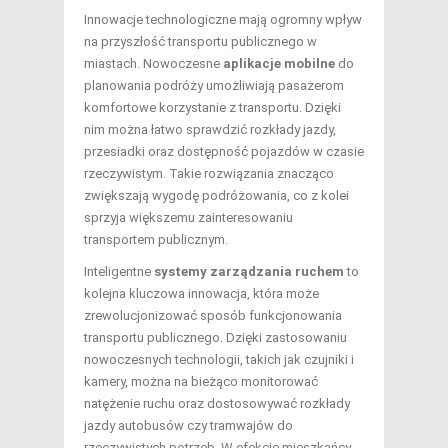
Innowacje technologiczne mają ogromny wpływ
na przyszłość transportu publicznego w
miastach. Nowoczesne
aplikacje mobilne
do
planowania podróży umożliwiają pasażerom
komfortowe korzystanie z transportu. Dzięki
nim można łatwo sprawdzić rozkłady jazdy,
przesiadki oraz dostępność pojazdów w czasie
rzeczywistym. Takie rozwiązania znacząco
zwiększają wygodę podróżowania, co z kolei
sprzyja większemu zainteresowaniu
transportem publicznym.
Inteligentne
systemy zarządzania ruchem
to
kolejna kluczowa innowacja, która może
zrewolucjonizować sposób funkcjonowania
transportu publicznego. Dzięki zastosowaniu
nowoczesnych technologii, takich jak czujniki i
kamery, można na bieżąco monitorować
natężenie ruchu oraz dostosowywać rozkłady
jazdy autobusów czy tramwajów do
rzeczywistych potrzeb. W efekcie mieszkańcy