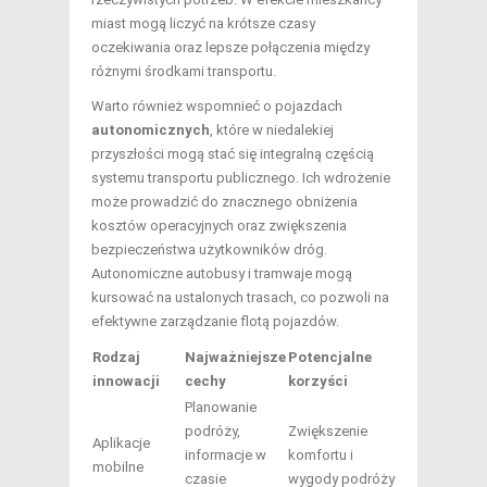
miast mogą liczyć na krótsze czasy
oczekiwania oraz lepsze połączenia między
różnymi środkami transportu.
Warto również wspomnieć o pojazdach
autonomicznych
, które w niedalekiej
przyszłości mogą stać się integralną częścią
systemu transportu publicznego. Ich wdrożenie
może prowadzić do znacznego obniżenia
kosztów operacyjnych oraz zwiększenia
bezpieczeństwa użytkowników dróg.
Autonomiczne autobusy i tramwaje mogą
kursować na ustalonych trasach, co pozwoli na
efektywne zarządzanie flotą pojazdów.
Rodzaj
Najważniejsze
Potencjalne
innowacji
cechy
korzyści
Planowanie
podróży,
Zwiększenie
Aplikacje
informacje w
komfortu i
mobilne
czasie
wygody podróży