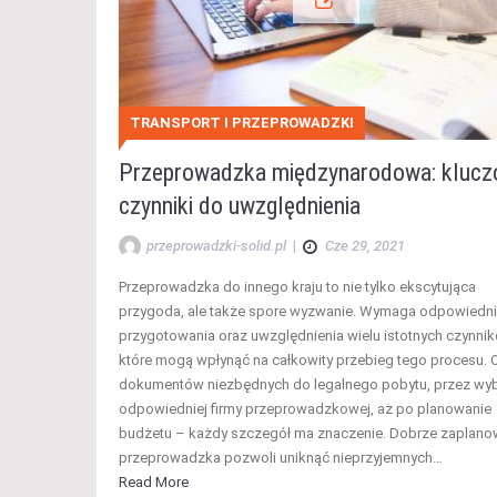
TRANSPORT I PRZEPROWADZKI
Przeprowadzka międzynarodowa: kluc
czynniki do uwzględnienia
przeprowadzki-solid.pl
|
Cze 29, 2021
Przeprowadzka do innego kraju to nie tylko ekscytująca
przygoda, ale także spore wyzwanie. Wymaga odpowiedn
przygotowania oraz uwzględnienia wielu istotnych czynnik
które mogą wpłynąć na całkowity przebieg tego procesu. 
dokumentów niezbędnych do legalnego pobytu, przez wy
odpowiedniej firmy przeprowadzkowej, aż po planowanie
budżetu – każdy szczegół ma znaczenie. Dobrze zaplan
przeprowadzka pozwoli uniknąć nieprzyjemnych…
Read More