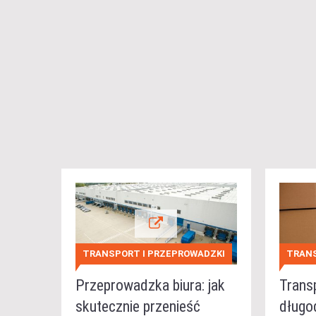
TRANSPORT I PRZEPROWADZKI
TRANS
Przeprowadzka biura: jak
Trans
skutecznie przenieść
długo