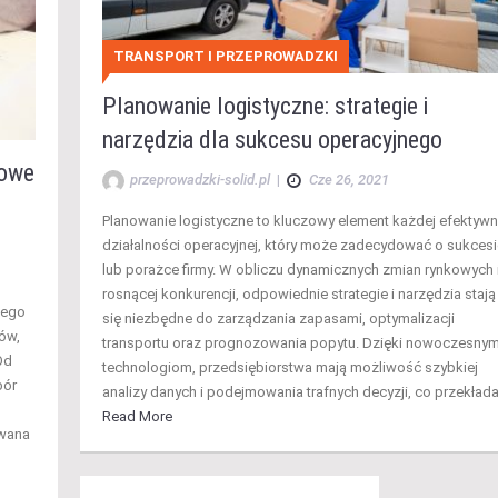
TRANSPORT I PRZEPROWADZKI
Planowanie logistyczne: strategie i
narzędzia dla sukcesu operacyjnego
zowe
przeprowadzki-solid.pl
|
Cze 26, 2021
Planowanie logistyczne to kluczowy element każdej efektywn
działalności operacyjnej, który może zadecydować o sukces
lub porażce firmy. W obliczu dynamicznych zmian rynkowych 
rosnącej konkurencji, odpowiednie strategie i narzędzia stają
iego
się niezbędne do zarządzania zapasami, optymalizacji
ów,
transportu oraz prognozowania popytu. Dzięki nowoczesny
Od
technologiom, przedsiębiorstwa mają możliwość szybkiej
bór
analizy danych i podejmowania trafnych decyzji, co przekład
Read More
owana