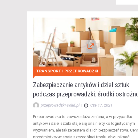
TRANSPORT I PRZEPROWADZKI
Zabezpieczanie antyków i dzieł sztuki
podczas przeprowadzki: środki ostrożn
przeprowadzki-solid.pl
|
Cze 17, 2021
Przeprowadzka to zawsze duża zmiana, a w przypadku
antyków i dzieł sztuki staje się ona nie tylko logistycznym
wyzwaniem, ale także testem dla ich bezpieczeństwa. Cen
przedmioty wymagają szczególnej troski, aby uniknąć