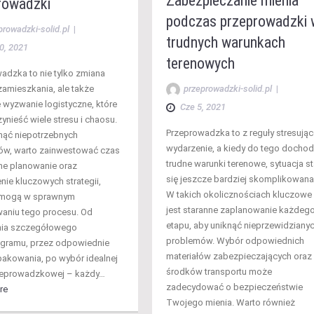
Zabezpieczanie mienia
rowadzki
podczas przeprowadzki 
prowadzki-solid.pl
|
trudnych warunkach
0, 2021
terenowych
adzka to nie tylko zmiana
zamieszkania, ale także
przeprowadzki-solid.pl
|
wyzwanie logistyczne, które
Cze 5, 2021
ynieść wiele stresu i chaosu.
Przeprowadzka to z reguły stresując
nąć niepotrzebnych
wydarzenie, a kiedy do tego docho
ów, warto zainwestować czas
trudne warunki terenowe, sytuacja st
ne planowanie oraz
się jeszcze bardziej skomplikowana
nie kluczowych strategii,
W takich okolicznościach kluczowe
omogą w sprawnym
jest staranne zaplanowanie każdeg
waniu tego procesu. Od
etapu, aby uniknąć nieprzewidziany
nia szczegółowego
problemów. Wybór odpowiednich
gramu, przez odpowiednie
materiałów zabezpieczających oraz
akowania, po wybór idealnej
środków transportu może
zeprowadzkowej – każdy…
zadecydować o bezpieczeństwie
re
Twojego mienia. Warto również