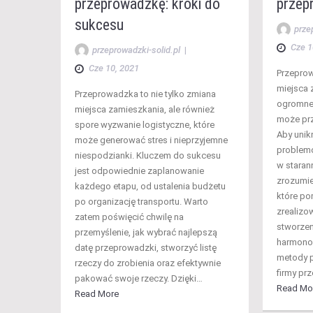
przeprowadzkę: kroki do
przep
sukcesu
prze
Cze 1
przeprowadzki-solid.pl
|
Cze 10, 2021
Przeprow
miejsca 
Przeprowadzka to nie tylko zmiana
ogromne 
miejsca zamieszkania, ale również
może prz
spore wyzwanie logistyczne, które
Aby unik
może generować stres i nieprzyjemne
problem
niespodzianki. Kluczem do sukcesu
w staran
jest odpowiednie zaplanowanie
zrozumie
każdego etapu, od ustalenia budżetu
które p
po organizację transportu. Warto
zrealizo
zatem poświęcić chwilę na
stworze
przemyślenie, jak wybrać najlepszą
harmono
datę przeprowadzki, stworzyć listę
metody p
rzeczy do zrobienia oraz efektywnie
firmy pr
pakować swoje rzeczy. Dzięki…
Read Mo
Read More