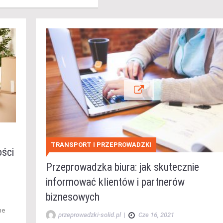
TRANSPORT I PRZEPROWADZKI
ości
Przeprowadzka biura: jak skutecznie
informować klientów i partnerów
biznesowych
ne
przeprowadzki-solid.pl
|
Cze 16, 2021