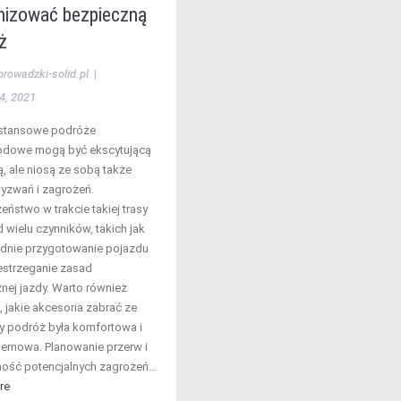
nizować bezpieczną
ż
prowadzki-solid.pl
|
4, 2021
stansowe podróże
dowe mogą być ekscytującą
, ale niosą ze sobą także
yzwań i zagrożeń.
eństwo w trakcie takiej trasy
 wielu czynników, takich jak
dnie przygotowanie pojazdu
estrzeganie zasad
nej jazdy. Warto również
, jakie akcesoria zabrać ze
y podróż była komfortowa i
emowa. Planowanie przerw i
ość potencjalnych zagrożeń…
re