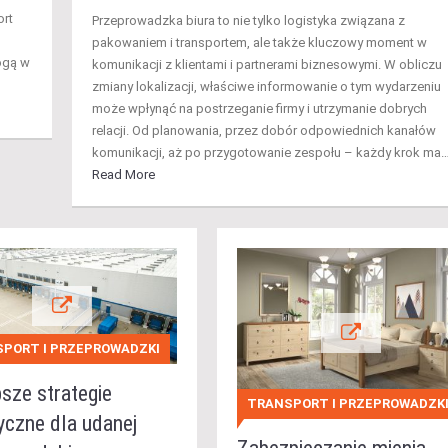
ort
Przeprowadzka biura to nie tylko logistyka związana z
pakowaniem i transportem, ale także kluczowy moment w
ogą w
komunikacji z klientami i partnerami biznesowymi. W obliczu
zmiany lokalizacji, właściwe informowanie o tym wydarzeniu
może wpłynąć na postrzeganie firmy i utrzymanie dobrych
relacji. Od planowania, przez dobór odpowiednich kanałów
komunikacji, aż po przygotowanie zespołu – każdy krok ma
Read More
PORT I PRZEPROWADZKI
sze strategie
TRANSPORT I PRZEPROWADZK
yczne dla udanej