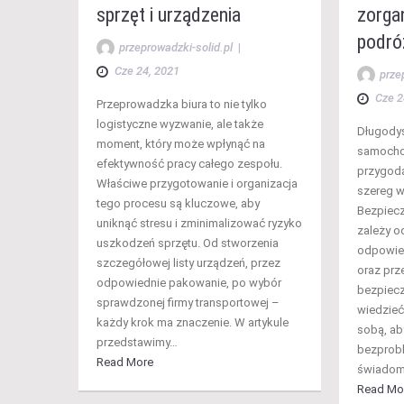
sprzęt i urządzenia
zorga
podró
przeprowadzki-solid.pl
|
Cze 24, 2021
prze
Cze 2
Przeprowadzka biura to nie tylko
logistyczne wyzwanie, ale także
Długody
moment, który może wpłynąć na
samocho
efektywność pracy całego zespołu.
przygodą
Właściwe przygotowanie i organizacja
szereg w
tego procesu są kluczowe, aby
Bezpiecz
uniknąć stresu i zminimalizować ryzyko
zależy od
uszkodzeń sprzętu. Od stworzenia
odpowie
szczegółowej listy urządzeń, przez
oraz prz
odpowiednie pakowanie, po wybór
bezpiecz
sprawdzonej firmy transportowej –
wiedzieć
każdy krok ma znaczenie. W artykule
sobą, ab
przedstawimy…
bezprobl
Read More
świadom
Read Mo