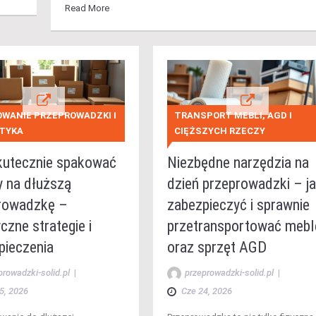
Read More
WANIE PRZEPROWADZKI I
TRANSPORT MEBLI, AGD I
TYKA
CIĘŻSZYCH RZECZY
kutecznie spakować
Niezbędne narzędzia na
y na dłuższą
dzień przeprowadzki – j
rowadzkę –
zabezpieczyć i sprawnie
czne strategie i
przetransportować mebl
pieczenia
oraz sprzęt AGD
prowadzki-solid.pl
|
przeprowadzki-solid.pl
|
5, 2026
Cze 24, 2026