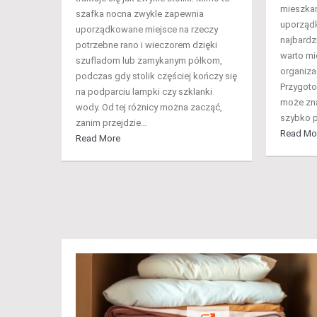
mieszkan
szafka nocna zwykle zapewnia
uporządk
uporządkowane miejsce na rzeczy
najbardz
potrzebne rano i wieczorem dzięki
warto mie
szufladom lub zamykanym półkom,
organizac
podczas gdy stolik częściej kończy się
Przygoto
na podparciu lampki czy szklanki
może zna
wody. Od tej różnicy można zacząć,
szybko 
zanim przejdzie…
Read Mo
Read More