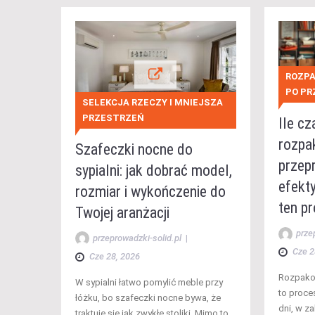
ROZPA
PO P
SELEKCJA RZECZY I MNIEJSZA
PRZESTRZEŃ
Ile cz
rozpa
Szafeczki nocne do
przep
sypialni: jak dobrać model,
efekt
rozmiar i wykończenie do
ten p
Twojej aranżacji
prze
przeprowadzki-solid.pl
|
Cze 2
Cze 28, 2026
Rozpako
W sypialni łatwo pomylić meble przy
to proce
łóżku, bo szafeczki nocne bywa, że
dni, w z
traktuje się jak zwykłe stoliki. Mimo to