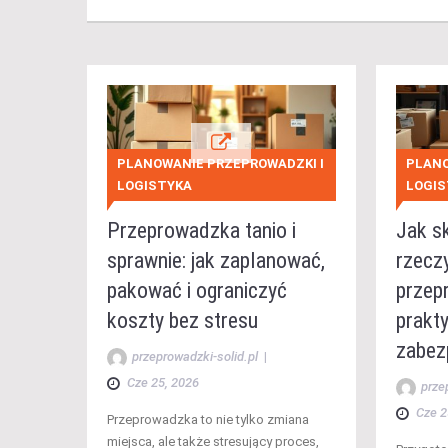
PLANOWANIE PRZEPROWADZKI I
PLANO
LOGISTYKA
LOGIS
Przeprowadzka tanio i
Jak s
sprawnie: jak zaplanować,
rzecz
pakować i ograniczyć
przep
koszty bez stresu
prakty
zabez
przeprowadzki-solid.pl
|
Cze 25, 2026
prze
Cze 2
Przeprowadzka to nie tylko zmiana
miejsca, ale także stresujący proces,