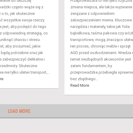
wanie do dłuższej
Przeprowadzka to nie tylko fizyczna
adzki często wiąże się z
zmiana miejsca, ale także wyzwanie
o to, jak skutecznie
związane z odpowiednim
 wszystkie swoje rzeczy.
zabezpieczeniem mienia. Kluczowe
 jest, aby podejść do tego
narzędzia i materiały, takie jak folia
z odpowiednią strategią, co
bąbelkowa, taśma pakowa czy wóz
uniknąć chaosu i stresu.
transportowe, mogą znacząco ułatw
st, aby zrozumieć, jakie
ten proces, chroniąc meble i sprzęt
y będą potrzebne oraz jak
AGD przed uszkodzeniami. Wiedza 
e zabezpieczyć delikatne i
temat niezbędnych akcesoriów jest
przedmioty. Skuteczne
zatem fundamentem, by
 nie tylko ułatwi transport,…
przeprowadzka przebiegła sprawnie
re
bez zbędnego…
Read More
LOAD MORE