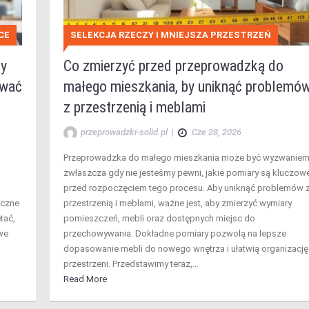
CE
SELEKCJA RZECZY I MNIEJSZA PRZESTRZEŃ
ty
Co zmierzyć przed przeprowadzką do
ować
małego mieszkania, by uniknąć problemó
z przestrzenią i meblami
przeprowadzki-solid.pl
|
Cze 28, 2026
Przeprowadzka do małego mieszkania może być wyzwaniem
zwłaszcza gdy nie jesteśmy pewni, jakie pomiary są kluczow
przed rozpoczęciem tego procesu. Aby uniknąć problemów 
eczne
przestrzenią i meblami, ważne jest, aby zmierzyć wymiary
tać,
pomieszczeń, mebli oraz dostępnych miejsc do
we
przechowywania. Dokładne pomiary pozwolą na lepsze
dopasowanie mebli do nowego wnętrza i ułatwią organizację
przestrzeni. Przedstawimy teraz,…
Read More