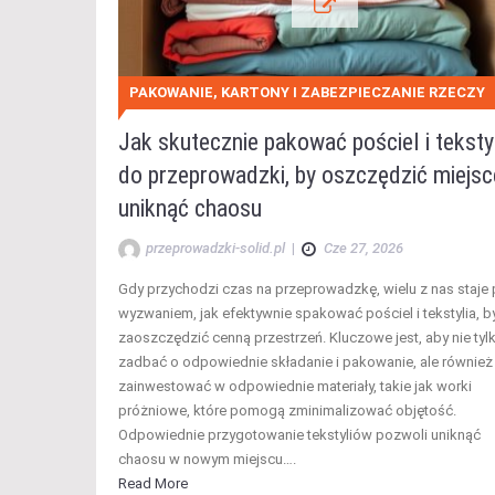
PAKOWANIE, KARTONY I ZABEZPIECZANIE RZECZY
Jak skutecznie pakować pościel i teksty
do przeprowadzki, by oszczędzić miejsce
uniknąć chaosu
przeprowadzki-solid.pl
|
Cze 27, 2026
Gdy przychodzi czas na przeprowadzkę, wielu z nas staje
wyzwaniem, jak efektywnie spakować pościel i tekstylia, b
zaoszczędzić cenną przestrzeń. Kluczowe jest, aby nie tyl
zadbać o odpowiednie składanie i pakowanie, ale również
zainwestować w odpowiednie materiały, takie jak worki
próżniowe, które pomogą zminimalizować objętość.
Odpowiednie przygotowanie tekstyliów pozwoli uniknąć
chaosu w nowym miejscu….
Read More