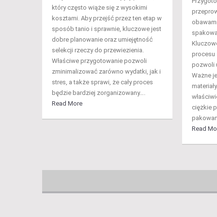
Przygoto
który często wiąże się z wysokimi
przeprow
kosztami. Aby przejść przez ten etap w
obawami 
sposób tanio i sprawnie, kluczowe jest
spakować
dobre planowanie oraz umiejętność
Kluczowe
selekcji rzeczy do przewiezienia.
procesu 
Właściwe przygotowanie pozwoli
pozwoli 
zminimalizować zarówno wydatki, jak i
Ważne je
stres, a także sprawi, że cały proces
materiał
będzie bardziej zorganizowany….
właściwi
Read More
ciężkie 
pakowanie
Read Mo