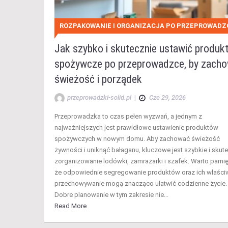
ROZPAKOWANIE I ORGANIZACJA PO PRZEPROWADZ
Jak szybko i skutecznie ustawić produk
spożywcze po przeprowadzce, by zach
świeżość i porządek
przeprowadzki-solid.pl
|
Cze 29, 2026
Przeprowadzka to czas pełen wyzwań, a jednym z
najważniejszych jest prawidłowe ustawienie produktów
spożywczych w nowym domu. Aby zachować świeżość
żywności i uniknąć bałaganu, kluczowe jest szybkie i skut
zorganizowanie lodówki, zamrażarki i szafek. Warto pamię
że odpowiednie segregowanie produktów oraz ich właści
przechowywanie mogą znacząco ułatwić codzienne życie.
Dobre planowanie w tym zakresie nie…
Read More