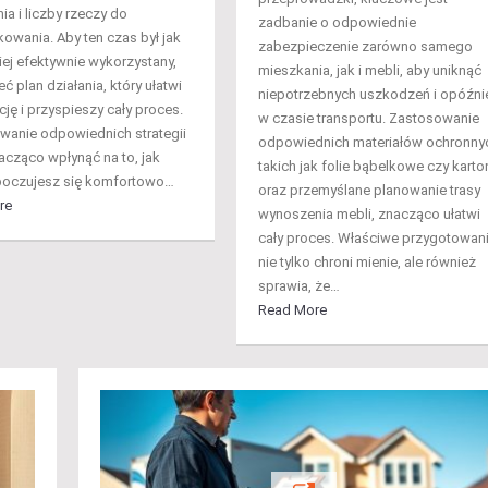
ia i liczby rzeczy do
zadbanie o odpowiednie
owania. Aby ten czas był jak
zabezpieczenie zarówno samego
iej efektywnie wykorzystany,
mieszkania, jak i mebli, aby uniknąć
ć plan działania, który ułatwi
niepotrzebnych uszkodzeń i opóźni
ję i przyspieszy cały proces.
w czasie transportu. Zastosowanie
wanie odpowiednich strategii
odpowiednich materiałów ochronny
cząco wpłynąć na to, jak
takich jak folie bąbelkowe czy karto
poczujesz się komfortowo…
oraz przemyślane planowanie trasy
re
wynoszenia mebli, znacząco ułatwi
cały proces. Właściwe przygotowan
nie tylko chroni mienie, ale również
sprawia, że…
Read More