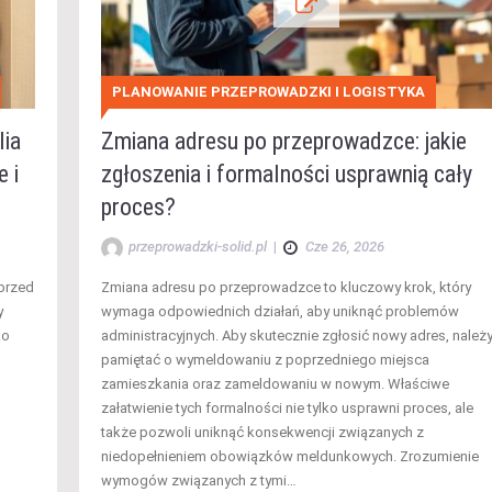
PLANOWANIE PRZEPROWADZKI I LOGISTYKA
lia
Zmiana adresu po przeprowadzce: jakie
 i
zgłoszenia i formalności usprawnią cały
proces?
przeprowadzki-solid.pl
|
Cze 26, 2026
 przed
Zmiana adresu po przeprowadzce to kluczowy krok, który
y
wymaga odpowiednich działań, aby uniknąć problemów
ko
administracyjnych. Aby skutecznie zgłosić nowy adres, należ
pamiętać o wymeldowaniu z poprzedniego miejsca
zamieszkania oraz zameldowaniu w nowym. Właściwe
załatwienie tych formalności nie tylko usprawni proces, ale
także pozwoli uniknąć konsekwencji związanych z
niedopełnieniem obowiązków meldunkowych. Zrozumienie
wymogów związanych z tymi…