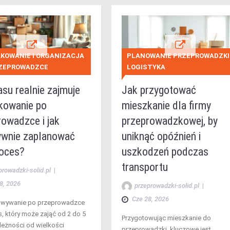
KOWANIE I ORGANIZACJA
PLANOWANIE PRZEPROWADZKI 
RZEPROWADZCE
LOGISTYKA
asu realnie zajmuje
Jak przygotować
kowanie po
mieszkanie dla firmy
rowadzce i jak
przeprowadzkowej, by
ywnie zaplanować
uniknąć opóźnień i
roces?
uszkodzeń podczas
transportu
prowadzki-solid.pl
|
8, 2026
przeprowadzki-solid.pl
|
Cze 28, 2026
wywanie po przeprowadzce
s, który może zająć od 2 do 5
Przygotowując mieszkanie do
ależności od wielkości
przeprowadzki, kluczowe jest