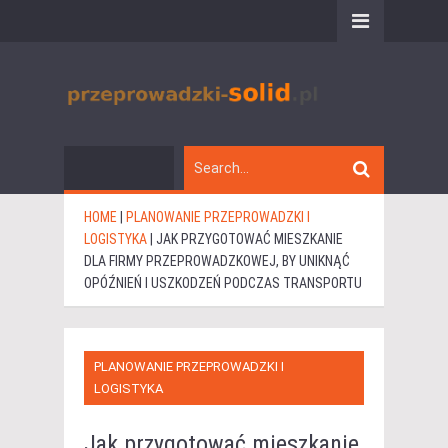
HOME
|
PLANOWANIE PRZEPROWADZKI I
LOGISTYKA
|
JAK PRZYGOTOWAĆ MIESZKANIE
DLA FIRMY PRZEPROWADZKOWEJ, BY UNIKNĄĆ
OPÓŹNIEŃ I USZKODZEŃ PODCZAS TRANSPORTU
PLANOWANIE PRZEPROWADZKI I
LOGISTYKA
Jak przygotować mieszkanie