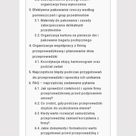
organizacja trasy wynoszenia
Efektywne pakowanie rzeczy według
pomieszczeń i grup przedmiotów
Materiały do pakowania i zasady
zabezpieczania delikatnych
przedmiotów
Organizacja kartonu na pierwsze dni i
pakowanie bagażu podręcznego
Organizacja współpracy z firmą
przeprowadzkową i planowanie dnia
przeprowadzki
Koordynacja ekipy, harmonogram oraz
podział zadań
Najczęstsze błędy podczas przygotowań
do przeprowadzki i sposoby ich unikania
FAQ – najczęściej zadawane pytania
Jak sprawdzić rzetelność i opinie firmy
przeprowadzkowej przed podpisaniem
umowy?
Co zrobić, gdy podczas przeprowadzki
dojdzie do uszkodzenia mienia?
Kiedy warto rozważyć samodzielną
przeprowadzkę zamiast korzystania z
firmy?
Jakie dokumenty i formalności warto
przygotować przed przeprowadzką z