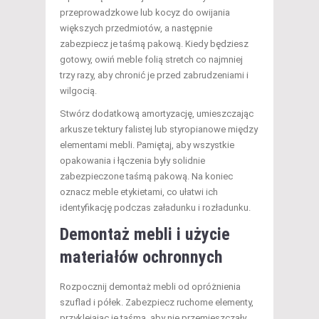
przeprowadzkowe lub kocyz do owijania
większych przedmiotów, a następnie
zabezpiecz je taśmą pakową. Kiedy będziesz
gotowy, owiń meble folią stretch co najmniej
trzy razy, aby chronić je przed zabrudzeniami i
wilgocią.
Stwórz dodatkową amortyzację, umieszczając
arkusze tektury falistej lub styropianowe między
elementami mebli. Pamiętaj, aby wszystkie
opakowania i łączenia były solidnie
zabezpieczone taśmą pakową. Na koniec
oznacz meble etykietami, co ułatwi ich
identyfikację podczas załadunku i rozładunku.
Demontaż mebli i użycie
materiałów ochronnych
Rozpocznij demontaż mebli od opróżnienia
szuflad i półek. Zabezpiecz ruchome elementy,
przyklejając je taśmą, aby nie przemieszczały