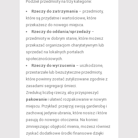
Podziel przedmioty na trzy kategorie:
Rzeczy do zatrzymania
– przedmioty,
które są przydatne i wartościowe, które
przekażesz do nowego miejsca.
Rzeczy do oddania/sprzedaży
–
przedmioty w dobrym stanie, które możesz
przekazać organizacjom charytatywnym lub
sprzedać na lokalnych portalach
społecznościowych.
Rzeczy do wyrzucenia
– uszkodzone,
przestarzałe lub bezużyteczne przedmioty,
które powinny zostać zutylizowane zgodnie z
zasadami segregacji śmieci.
Zredukuj liczbę rzeczy, aby przyspieszyć
pakowanie
i ułatwić rozpakowanie w nowym
miejscu. Przykład: przejrzyj swoją garderobę i
zachowaj jedynie ubrania, które nosisz i które
pasują do nowego otoczenia. Na koniec
zmniejszając objętość mienia, możesz również
zyskać dodatkowe środki finansowe dzięki