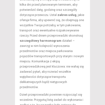
kilka dni przed planowanym terminem, aby
potwierdzić datę, godzinę oraz szczegóły
dotyczące przewozu. Ustal
zakres usług
, jakie
oferuje firma, aby upewnić się, że obejmują one
wszystkie Twoje potrzeby, w tym pakowanie,
transport oraz ewentualne rozpakowywanie
rzeczy. Przed dniem przeprowadzki skonstruuj
szczegółowy harmonogram
działań –
zawrzyj w nim kolejność wynoszenia
przedmiotów oraz miejsca parkowania
pojazdów transportowych przy starym i nowym
miejscu. Komunikacja z ekipą
przeprowadzkową jest kluczowa: nie wahaj się
zadawać pytań, aby rozwiać wszelkie
wątpliwości dotyczące transportu
delikatniejszych bądź nietypowych
przedmiotów.
Dzień przeprowadzki powinien rozpocząć się
wcześnie. Przygotuj listę zadań do wykonania i
zadbaj o to, by wszystko było gotowe do