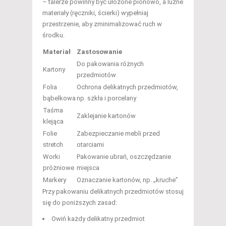
– talerze powinny być ułożone pionowo, a luźne
materiały (ręczniki, ścierki) wypełniaj
przestrzenie, aby zminimalizować ruch w
środku.
Materiał
Zastosowanie
Do pakowania różnych
Kartony
przedmiotów
Folia
Ochrona delikatnych przedmiotów,
bąbelkowa
np. szkła i porcelany
Taśma
Zaklejanie kartonów
klejąca
Folie
Zabezpieczanie mebli przed
stretch
otarciami
Worki
Pakowanie ubrań, oszczędzanie
próżniowe
miejsca
Markery
Oznaczanie kartonów, np. „kruche”
Przy pakowaniu delikatnych przedmiotów stosuj
się do poniższych zasad:
Owiń każdy delikatny przedmiot