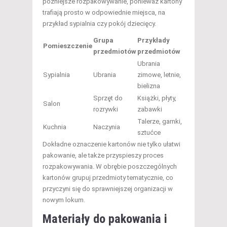
późniejsze rozpakowywanie, ponieważ kartony
trafiają prosto w odpowiednie miejsca, na
przykład sypialnia czy pokój dziecięcy.
Grupa
Przykłady
Pomieszczenie
przedmiotów
przedmiotów
Ubrania
Sypialnia
Ubrania
zimowe, letnie,
bielizna
Sprzęt do
Książki, płyty,
Salon
rozrywki
zabawki
Talerze, garnki,
Kuchnia
Naczynia
sztućce
Dokładne oznaczenie kartonów nie tylko ułatwi
pakowanie, ale także przyspieszy proces
rozpakowywania. W obrębie poszczególnych
kartonów grupuj przedmioty tematycznie, co
przyczyni się do sprawniejszej organizacji w
nowym lokum.
Materiały do pakowania i