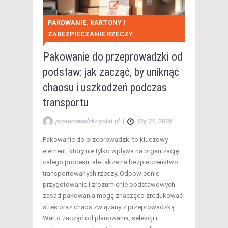
PAKOWANIE, KARTONY I
ZABEZPIECZANIE RZECZY
Pakowanie do przeprowadzki od
podstaw: jak zacząć, by uniknąć
chaosu i uszkodzeń podczas
transportu
przeprowadzki-solid.pl
|
Sty 21, 2026
Pakowanie do przeprowadzki to kluczowy
element, który nie tylko wpływa na organizację
całego procesu, ale także na bezpieczeństwo
transportowanych rzeczy. Odpowiednie
przygotowanie i zrozumienie podstawowych
zasad pakowania mogą znacząco zredukować
stres oraz chaos związany z przeprowadzką.
Warto zacząć od planowania, selekcji i