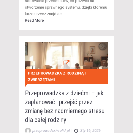
sortowania przedmiotów, co pozwoli na
stworzenie sprawnego systemu, dzięki któremu
każda rzecz znajdzie…
Read More
PRZEPROWADZKA Z RODZINĄ I
ZWIERZĘTAMI
Przeprowadzka z dziećmi – jak
zaplanować i przejść przez
zmianę bez nadmiernego stresu
dla całej rodziny
przeprowadzki-solid.pl
|
Sty 16, 2026