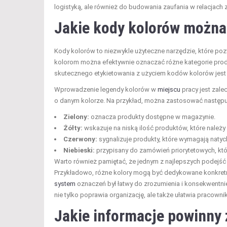
logistyką, ale również do budowania zaufania w relacjach z
Jakie kody kolorów można
Kody kolorów to niezwykle użyteczne narzędzie, które poz
kolorom można efektywnie oznaczać różne kategorie prod
skutecznego etykietowania z użyciem kodów kolorów jest 
Wprowadzenie legendy kolorów w
miejscu
pracy jest zale
o danym kolorze. Na przykład, można zastosować następuj
Zielony:
oznacza produkty dostępne w magazynie.
Żółty:
wskazuje na niską ilość produktów, które należy 
Czerwony:
sygnalizuje produkty, które wymagają naty
Niebieski:
przypisany do zamówień priorytetowych, któr
Warto również pamiętać, że jednym z najlepszych podejść j
Przykładowo, różne kolory mogą być dedykowane konkretn
system
oznaczeń był łatwy do zrozumienia i konsekwentni
nie tylko poprawia organizację, ale także ułatwia pracown
Jakie informacje powinny 