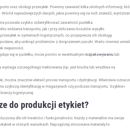
ortu oraz obsługi przesyłek. Powinny zawierać kilka istotnych informacji, któ
i. Wśród najważniejszych danych, jakie powinny się na nich znaleźć, wyróżnia
óra pozwala szybko zidentyfikować zawartość pudełka.
tu widzenia transportu, jak i przy obliczaniu kosztów wysyłki.
przesyłek w systemach logistycznych, co przyspiesza ich obsługę.
podane, aby uniknąć problemów z doręczeniem paczki. Warto również umieś
ek niejasności.
ajduje się w pudełku, może pomóc w ewentualnym
rozpakowywaniu
lub
ka wymaga szczególnego traktowania (np. jest krucha lub wrażliwa na
ek, można znacznie ułatwić proces transportu i dystrybucji. Właściwie oznac
ą na szybszą identyfikację w magazynach czy podczas transportu. Szybkie i
branży logistycznej.
ze do produkcji etykiet?
luczowy dla ich trwałości i funkcjonalności. Każdy z materiałów ma swoje
etykiet w różnych warunkach. Najczęściej stosowane materiały to: