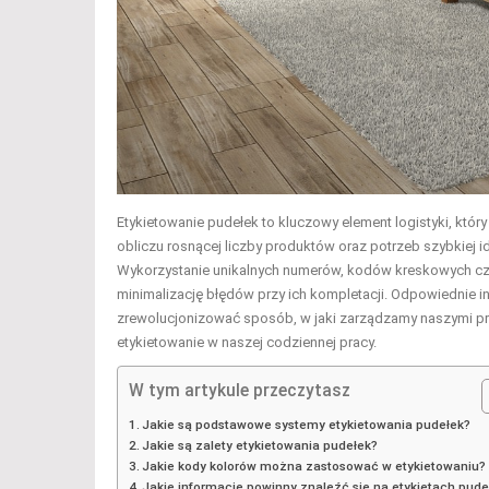
Etykietowanie pudełek to kluczowy element logistyki, któ
obliczu rosnącej liczby produktów oraz potrzeb szybkiej i
Wykorzystanie unikalnych numerów, kodów kreskowych czy
minimalizację błędów przy ich kompletacji. Odpowiednie in
zrewolucjonizować sposób, w jaki zarządzamy naszymi pro
etykietowanie w naszej codziennej pracy.
W tym artykule przeczytasz
Jakie są podstawowe systemy etykietowania pudełek?
Jakie są zalety etykietowania pudełek?
Jakie kody kolorów można zastosować w etykietowaniu?
Jakie informacje powinny znaleźć się na etykietach pude