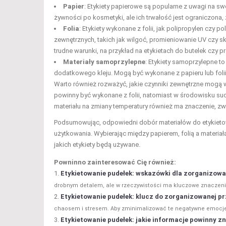
Papier
: Etykiety papierowe są popularne z uwagi na s
żywności po kosmetyki, ale ich trwałość jest ograniczona
Folia
: Etykiety wykonane z folii, jak polipropylen czy 
zewnętrznych, takich jak wilgoć, promieniowanie UV czy s
trudne warunki, na przykład na etykietach do butelek czy
Materiały samoprzylepne
: Etykiety samoprzylepne t
dodatkowego kleju. Mogą być wykonane z papieru lub folii
Warto również rozważyć, jakie czynniki zewnętrzne mogą w
powinny być wykonane z folii, natomiast w środowisku s
materiału na zmiany temperatury również ma znaczenie, zw
Podsumowując, odpowiedni dobór materiałów do etykietow
użytkowania. Wybierając między papierem, folią a materia
jakich etykiety będą używane.
Powninno zainteresować Cię również:
Etykietowanie pudełek: wskazówki dla zorganizow
drobnym detalem, ale w rzeczywistości ma kluczowe znaczenie
Etykietowanie pudełek: klucz do zorganizowanej p
chaosem i stresem. Aby zminimalizować te negatywne emocje
Etykietowanie pudełek: jakie informacje powinny zna