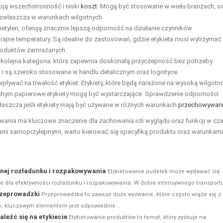
woją wszechstronność i niski
koszt
. Mogą być stosowane w wielu branżach, o
, zwłaszcza w warunkach wilgotnych.
polietylen, oferują znacznie lepszą odporność na działanie czynników
krajne temperatury. Są idealne do zastosowań, gdzie etykieta musi wytrzymać
 produktów zamrażanych.
o kolejna kategoria, która zapewnia doskonałą przyczepność bez potrzeby
 i są szeroko stosowane w handlu detalicznym oraz logistyce.
pływać na trwałość etykiet. Etykiety, które będą narażone na wysoką wilgotn
uchym papierowe etykiety mogą być wystarczające. Sprawdzenie odporności
łaszcza jeśli etykiety mają być używane w różnych warunkach
przechowywan
ania ma kluczowe znaczenie dla zachowania ich wyglądu oraz funkcji w cza
łami samoprzylepnymi, warto kierować się specyfiką produktu oraz warunkami
anej rozładunku i rozpakowywania
Etykietowanie pudełek może wydawać się
 dla efektywności rozładunku i rozpakowywania. W dobie intensywnego transportu
rzeprowadzki
Przeprowadzka to zawsze duże wyzwanie, które często wiąże się z
, kluczowym elementem jest odpowiednie...
leźć się na etykiecie
Etykietowanie produktów to temat, który zyskuje na