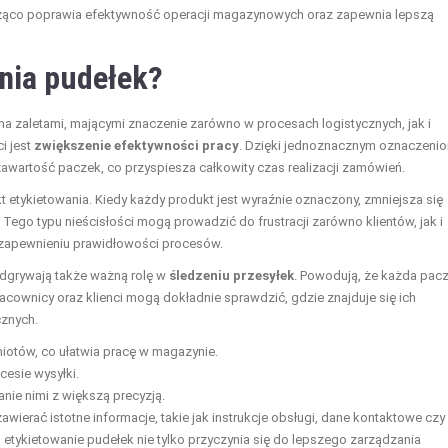
ąco poprawia efektywność operacji magazynowych oraz zapewnia lepszą
ania pudełek?
oma zaletami, mającymi znaczenie zarówno w procesach logistycznych, jak i
i jest
zwiększenie efektywności pracy
. Dzięki jednoznacznym oznaczeni
zawartość paczek, co przyspiesza całkowity czas realizacji zamówień.
kt etykietowania. Kiedy każdy produkt jest wyraźnie oznaczony, zmniejsza się
 Tego typu nieścisłości mogą prowadzić do frustracji zarówno klientów, jak i
w zapewnieniu prawidłowości procesów.
odgrywają także ważną rolę w
śledzeniu przesyłek
. Powodują, że każda pac
cownicy oraz klienci mogą dokładnie sprawdzić, gdzie znajduje się ich
cznych.
iotów, co ułatwia pracę w magazynie.
esie wysyłki.
nie nimi z większą precyzją.
wierać istotne informacje, takie jak instrukcje obsługi, dane kontaktowe czy
 etykietowanie pudełek nie tylko przyczynia się do lepszego zarządzania