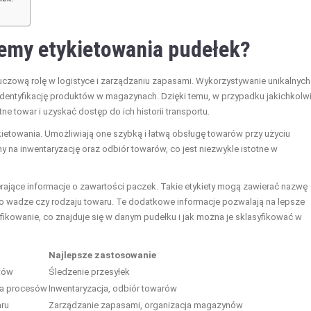
emy etykietowania pudełek?
czową rolę w logistyce i zarządzaniu zapasami. Wykorzystywanie unikalnych
dentyfikację produktów w magazynach. Dzięki temu, w przypadku jakichkolw
ne towar i uzyskać dostęp do ich historii transportu.
etowania. Umożliwiają one szybką i łatwą obsługę towarów przy użyciu
na inwentaryzację oraz odbiór towarów, co jest niezwykle istotne w
ające informacje o zawartości paczek. Takie etykiety mogą zawierać nazwę
je o wadze czy rodzaju towaru. Te dodatkowe informacje pozwalają na lepsze
fikowanie, co znajduje się w danym pudełku i jak można je sklasyfikować w
Najlepsze zastosowanie
któw
Śledzenie przesyłek
ja procesów
Inwentaryzacja, odbiór towarów
aru
Zarządzanie zapasami, organizacja magazynów