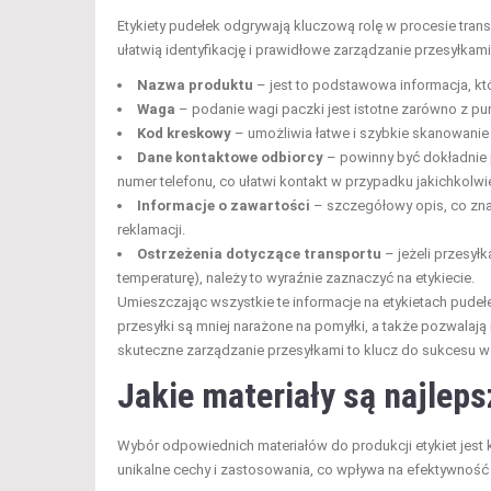
Etykiety pudełek odgrywają kluczową rolę w procesie transp
ułatwią identyfikację i prawidłowe zarządzanie przesyłkam
Nazwa produktu
– jest to podstawowa informacja, kt
Waga
– podanie wagi paczki jest istotne zarówno z punk
Kod kreskowy
– umożliwia łatwe i szybkie skanowanie 
Dane kontaktowe odbiorcy
– powinny być dokładnie 
numer telefonu, co ułatwi kontakt w przypadku jakichkolwi
Informacje o zawartości
– szczegółowy opis, co zn
reklamacji.
Ostrzeżenia dotyczące transportu
– jeżeli przesył
temperaturę), należy to wyraźnie zaznaczyć na etykiecie.
Umieszczając wszystkie te informacje na etykietach pudeł
przesyłki są mniej narażone na pomyłki, a także pozwalaj
skuteczne zarządzanie przesyłkami to klucz do sukcesu w 
Jakie materiały są najleps
Wybór odpowiednich materiałów do produkcji etykiet jest k
unikalne cechy i zastosowania, co wpływa na efektywność 