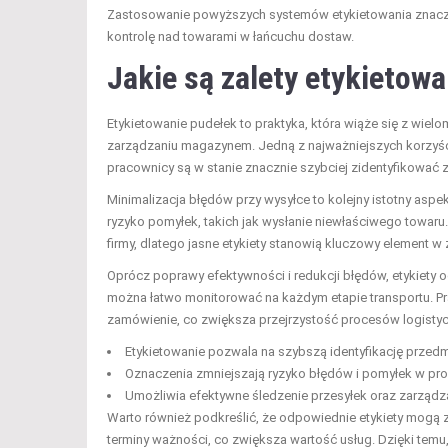
Zastosowanie powyższych systemów etykietowania znacz
kontrolę nad towarami w łańcuchu dostaw.
Jakie są zalety etykietow
Etykietowanie pudełek to praktyka, która wiąże się z wiel
zarządzaniu magazynem. Jedną z najważniejszych korzyśc
pracownicy są w stanie znacznie szybciej zidentyfikować 
Minimalizacja błędów przy wysyłce to kolejny istotny aspe
ryzyko pomyłek, takich jak wysłanie niewłaściwego towaru.
firmy, dlatego jasne etykiety stanowią kluczowy element 
Oprócz poprawy efektywności i redukcji błędów, etykiety 
można łatwo monitorować na każdym etapie transportu. Pra
zamówienie, co zwiększa przejrzystość procesów logisty
Etykietowanie pozwala na szybszą identyfikację przedm
Oznaczenia zmniejszają ryzyko błędów i pomyłek w proc
Umożliwia efektywne śledzenie przesyłek oraz zarządza
Warto również podkreślić, że odpowiednie etykiety mogą za
terminy ważności, co zwiększa wartość usług. Dzięki temu,