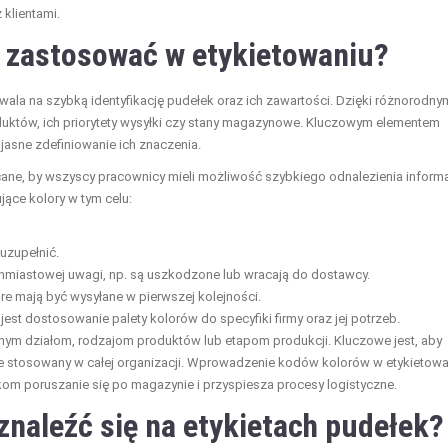
 klientami.
 zastosować w etykietowaniu?
wala na szybką identyfikację pudełek oraz ich zawartości. Dzięki różnorodny
uktów, ich priorytety wysyłki czy stany magazynowe. Kluczowym elementem
jasne zdefiniowanie ich znaczenia.
cane, by wszyscy pracownicy mieli możliwość szybkiego odnalezienia informa
ące kolory w tym celu:
uzupełnić.
chmiastowej uwagi, np. są uszkodzone lub wracają do dostawcy.
e mają być wysyłane w pierwszej kolejności.
est dostosowanie palety kolorów do specyfiki firmy oraz jej potrzeb.
ym działom, rodzajom produktów lub etapom produkcji. Kluczowe jest, aby
e stosowany w całej organizacji. Wprowadzenie kodów kolorów w etykietowa
ikom poruszanie się po magazynie i przyspiesza procesy logistyczne.
znaleźć się na etykietach pudełek?