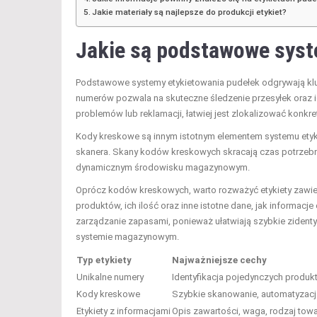
Jakie materiały są najlepsze do produkcji etykiet?
Jakie są podstawowe syst
Podstawowe systemy etykietowania pudełek odgrywają klu
numerów pozwala na skuteczne śledzenie przesyłek oraz i
problemów lub reklamacji, łatwiej jest zlokalizować konkret
Kody kreskowe są innym istotnym elementem systemu etyki
skanera. Skany kodów kreskowych skracają czas potrzebny 
dynamicznym środowisku magazynowym.
Oprócz kodów kreskowych, warto rozważyć etykiety zawier
produktów, ich ilość oraz inne istotne dane, jak informac
zarządzanie zapasami, ponieważ ułatwiają szybkie zidenty
systemie magazynowym.
Typ etykiety
Najważniejsze cechy
Unikalne numery
Identyfikacja pojedynczych produ
Kody kreskowe
Szybkie skanowanie, automatyzac
Etykiety z informacjami
Opis zawartości, waga, rodzaj tow