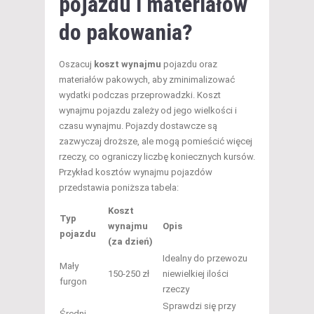
pojazdu i materiałów
do pakowania?
Oszacuj
koszt wynajmu
pojazdu oraz
materiałów pakowych, aby zminimalizować
wydatki podczas przeprowadzki. Koszt
wynajmu pojazdu zależy od jego wielkości i
czasu wynajmu. Pojazdy dostawcze są
zazwyczaj droższe, ale mogą pomieścić więcej
rzeczy, co ograniczy liczbę koniecznych kursów.
Przykład kosztów wynajmu pojazdów
przedstawia poniższa tabela:
Koszt
Typ
wynajmu
Opis
pojazdu
(za dzień)
Idealny do przewozu
Mały
150-250 zł
niewielkiej ilości
furgon
rzeczy
Sprawdzi się przy
Średni