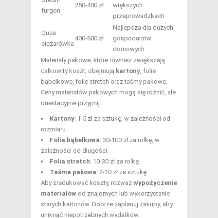
250-400 zł
większych
furgon
przeprowadzkach
Najlepsza dla dużych
Duża
400-600 zł
gospodarstw
ciężarówka
domowych
Materiały pakowe, które również zwiększają
całkowity koszt, obejmują
kartony
, folie
bąbelkowe, folie stretch oraz taśmy pakowe.
Ceny materiałów pakowych mogą się różnić, ale
orientacyjnie przyjmij:
Kartony
: 1-5 zł za sztukę, w zależności od
rozmiaru.
Folia bąbelkowa
: 30-100 zł za rolkę, w
zależności od długości.
Folia stretch
: 10-30 zł za rolkę.
Taśma pakowa
: 2-10 zł za sztukę.
Aby zredukować koszty, rozważ
wypożyczenie
materiałów
od znajomych lub wykorzystanie
starych kartonów. Dobrze zaplanuj zakupy, aby
uniknąć niepotrzebnych wydatków.