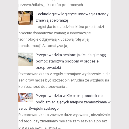
przewoźników, jak i osób postronnych. …
Technologie w logistyce: innowacje i trendy
zmieniające branżę
Logistyka to dziedzina, która przechodzi
obecnie dynamiczne zmiany, a innowacyjne
technologie odgrywają kluczową rolę w jej
transformacji. Automatyzacja, …
Przeprowadzka seniora: jakie usługi mogą
pomóc starszym osobom w procesie
przeprowadzki
Przeprowadzka to z reguły stresujące wydarzenie, a dla
seniorów może być szczególnie trudna ze względu na
konieczność dostosowania …
Przeprowadzka w Kielcach: poradnik dla
osób zmieniających miejsce zamieszkania w
sercu Świętokrzyskiego
Przeprowadzka to zawsze duże wyzwanie, niezależnie
od tego, czy zmieniamy miejsce zamieszkania po raz
pierwszy, czy mamy już …