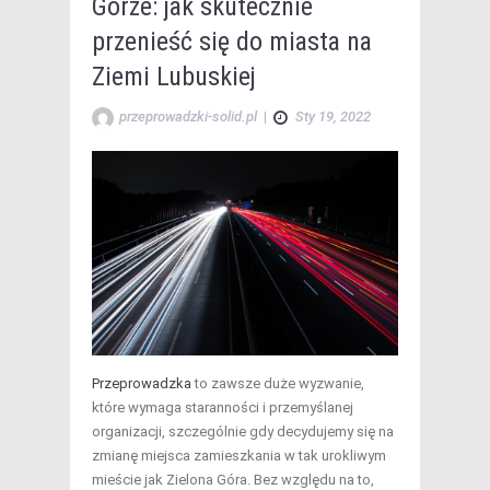
Górze: jak skutecznie
przenieść się do miasta na
Ziemi Lubuskiej
przeprowadzki-solid.pl
|
Sty 19, 2022
Przeprowadzka
to zawsze duże wyzwanie,
które wymaga staranności i przemyślanej
organizacji, szczególnie gdy decydujemy się na
zmianę miejsca zamieszkania w tak urokliwym
mieście jak Zielona Góra. Bez względu na to,