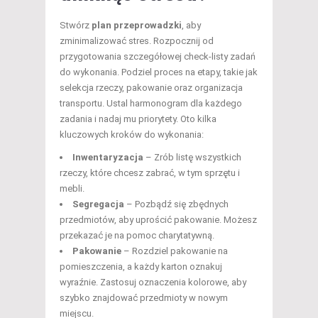
Stwórz
plan przeprowadzki
, aby
zminimalizować stres. Rozpocznij od
przygotowania szczegółowej check-listy zadań
do wykonania. Podziel proces na etapy, takie jak
selekcja rzeczy, pakowanie oraz organizacja
transportu. Ustal harmonogram dla każdego
zadania i nadaj mu priorytety. Oto kilka
kluczowych kroków do wykonania:
Inwentaryzacja
– Zrób listę wszystkich
rzeczy, które chcesz zabrać, w tym sprzętu i
mebli.
Segregacja
– Pozbądź się zbędnych
przedmiotów, aby uprościć pakowanie. Możesz
przekazać je na pomoc charytatywną.
Pakowanie
– Rozdziel pakowanie na
pomieszczenia, a każdy karton oznakuj
wyraźnie. Zastosuj oznaczenia kolorowe, aby
szybko znajdować przedmioty w nowym
miejscu.