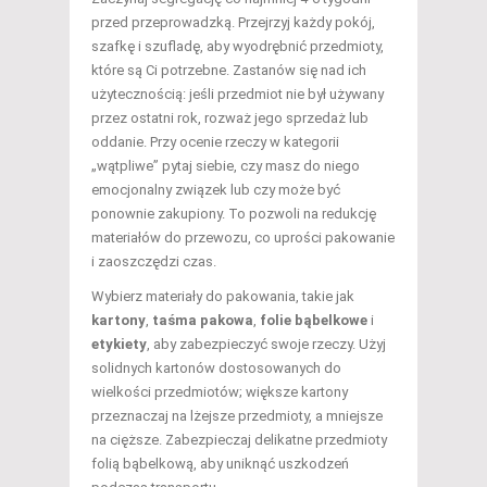
przed przeprowadzką. Przejrzyj każdy pokój,
szafkę i szufladę, aby wyodrębnić przedmioty,
które są Ci potrzebne. Zastanów się nad ich
użytecznością: jeśli przedmiot nie był używany
przez ostatni rok, rozważ jego sprzedaż lub
oddanie. Przy ocenie rzeczy w kategorii
„wątpliwe” pytaj siebie, czy masz do niego
emocjonalny związek lub czy może być
ponownie zakupiony. To pozwoli na redukcję
materiałów do przewozu, co uprości pakowanie
i zaoszczędzi czas.
Wybierz materiały do pakowania, takie jak
kartony
,
taśma pakowa
,
folie bąbelkowe
i
etykiety
, aby zabezpieczyć swoje rzeczy. Użyj
solidnych kartonów dostosowanych do
wielkości przedmiotów; większe kartony
przeznaczaj na lżejsze przedmioty, a mniejsze
na cięższe. Zabezpieczaj delikatne przedmioty
folią bąbelkową, aby uniknąć uszkodzeń