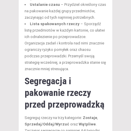
Ustalanie czasu
– Przydziel określony czas
na pakowanie każdej grupy przedmiotów,
zaczynając od tych najmniej potrzebnych.
Lista spakowanych rzeczy
– Sporządź
listę przedmiotów w każdym kartonie, co ułatwi
ich odnalezienie po przeprowadzce.
Organizacja zadań i kontrola nad nimi znacznie
ograniczy ryzyko pomyłek oraz chaosu
podczas przeprowadzki. Przemyśl swoją
strategię wcześniej, a przeprowadzka stanie się
znacznie mniej stresująca.
Segregacja i
pakowanie rzeczy
przed przeprowadzką
Segreguj rzeczy na trzy kategorie:
Zostaje
,
Sprzedaj/Oddaj/Wyrzuć
oraz
Wątpliwe
.
Zaczynaj segregację co najmniej 4-6 tygodni