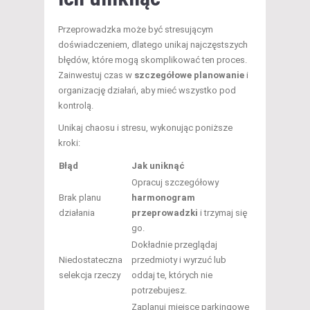
Przeprowadzka może być stresującym
doświadczeniem, dlatego unikaj najczęstszych
błędów, które mogą skomplikować ten proces.
Zainwestuj czas w
szczegółowe planowanie
i
organizację działań, aby mieć wszystko pod
kontrolą.
Unikaj chaosu i stresu, wykonując poniższe
kroki:
Błąd
Jak uniknąć
Opracuj szczegółowy
Brak planu
harmonogram
działania
przeprowadzki
i trzymaj się
go.
Dokładnie przeglądaj
Niedostateczna
przedmioty i wyrzuć lub
selekcja rzeczy
oddaj te, których nie
potrzebujesz.
Zaplanuj miejsce parkingowe