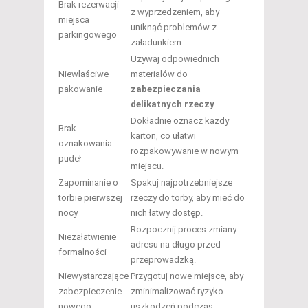
Brak rezerwacji
z wyprzedzeniem, aby
miejsca
uniknąć problemów z
parkingowego
załadunkiem.
Używaj odpowiednich
Niewłaściwe
materiałów do
pakowanie
zabezpieczania
delikatnych rzeczy
.
Dokładnie oznacz każdy
Brak
karton, co ułatwi
oznakowania
rozpakowywanie w nowym
pudeł
miejscu.
Zapominanie o
Spakuj najpotrzebniejsze
torbie pierwszej
rzeczy do torby, aby mieć do
nocy
nich łatwy dostęp.
Rozpocznij proces zmiany
Niezałatwienie
adresu na długo przed
formalności
przeprowadzką.
Niewystarczające
Przygotuj nowe miejsce, aby
zabezpieczenie
zminimalizować ryzyko
nowego
uszkodzeń podczas