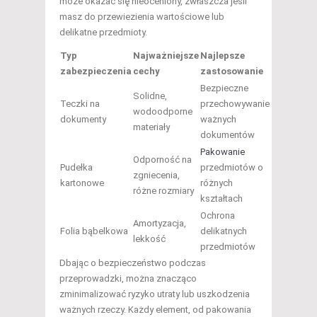
może okazać się nieoceniony, zwłaszcza jeśli
masz do przewiezienia wartościowe lub
delikatne przedmioty.
Typ
Najważniejsze
Najlepsze
zabezpieczenia
cechy
zastosowanie
Bezpieczne
Solidne,
Teczki na
przechowywanie
wodoodporne
dokumenty
ważnych
materiały
dokumentów
Pakowanie
Odporność na
Pudełka
przedmiotów o
zgniecenia,
kartonowe
różnych
różne rozmiary
kształtach
Ochrona
Amortyzacja,
Folia bąbelkowa
delikatnych
lekkość
przedmiotów
Dbając o bezpieczeństwo podczas
przeprowadzki, można znacząco
zminimalizować ryzyko utraty lub uszkodzenia
ważnych rzeczy. Każdy element, od pakowania