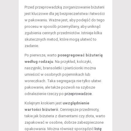
Przed przeprowadzką zorganizowanie biżuterii
jest kluczowe dla jej bezpieczeństwa i łatwości
w pakowaniu. Ważne jest, aby podejść do tego
procesu w sposób przemyślany, aby uniknąć
zgubienia cennych przedmiotów. Istnieje kilka
skutecznych metod, które mogą ułatwić to
zadanie.
Po pierwsze, warto
posegregować biżuterię
według rodzaju
. Na przykład, kolczyki,
naszyjniki, bransoletki i pierścionki można
umieścić w osobnych pojemnikach lub
woreczkach. Taka segregacja nie tylko ułatwi
pakowanie, ale także pozwoli na szybsze
odnalezienie rzeczy po
przeprowadzce
.
Kolejnym krokiem jest
uwzględnienie
wartości biżuterii
. Cenniejsze przedmioty,
takie jak biżuteria z diamentami czy złota, warto
zapakować w osobne, dobrze zabezpieczone
opakowania. Można również sporządzić
listę