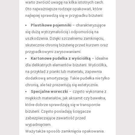
warto zwrócić uwagę na kilka istotnych cech.
Oto najważniejsze rodzaje opakowań, które
najlepiej sprawdzą się w przypadku biżuterii:
Plastikowe pojemniki
– charakteryzujące
się dużą wytrzymałością i odpornością na
uszkodzenia. Dzięki szczelnemu zamknięciu,
skutecznie chronią biżuterię przed kurzem oraz
przypadkowymi zarysowaniami.
Kartonowe pudełka z wyściółką
– idealne
dla delikatnych elementów biżuterii. Wyściółka,
na przykład z pianki lub materiału, zapewnia
dodatkową amortyzację. Takie pudełka nie tylko
chronią, ale też prezentują się estetycznie.
Specjalne woreczki
– często wykonane z
miękkich materiałów, jak aksamit czy bawełna,
które dobrze sprawdzają się w transporcie
biżuterii. Często posiadają ściągacze
zabezpieczające zawartość przed
wypadnięciem.
Waży także sposób zamknięcia opakowania.