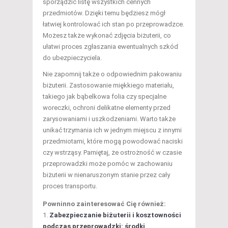
sporządzić listę wszystkich cennych
przedmiotów. Dzięki temu będziesz mógł
łatwiej kontrolować ich stan po przeprowadzce.
Możesz także wykonać zdjęcia biżuterii, co
ułatwi proces zgłaszania ewentualnych szkód
do ubezpieczyciela.
Nie zapomnij także o odpowiednim pakowaniu
biżuterii. Zastosowanie miękkiego materiału,
takiego jak bąbelkowa folia czy specjalne
woreczki, ochroni delikatne elementy przed
zarysowaniami i uszkodzeniami. Warto także
unikać trzymania ich w jednym miejscu z innymi
przedmiotami, które mogą powodować naciski
czy wstrząsy. Pamiętaj, że ostrożność w czasie
przeprowadzki może pomóc w zachowaniu
biżuterii w nienaruszonym stanie przez cały
proces transportu.
Powninno zainteresować Cię również:
Zabezpieczanie biżuterii i kosztowności
podczas przeprowadzki: środki