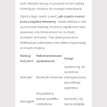
tych cennych rzeczy, co pozwoli na ich szybką
kontrolę po dotarciu do nowego mieszkania.
Oprócz tego, warto ocenić,
jak często nosisz
poszczególne elementy
. Jeżeli niektóre z nich
są noszone rzadziej, można je zapakować jako
pierwsze, a te, które nosisz na co dzień,
zostawić na koniec. Taki układ pomoże w
efektywnym pakowaniu oraz ułatwi organizację
w nowym miejscu.
Rodzaj
Rekomendowane
Uwagi
biżuterii
opakowanie
Upewnij się, że
są dobrze
Kolczyki
Woreczki strunowe
zabezpieczone,
aby uniknąć
zgubienia.
Wszystkie w
jednym pudełku,
Sprawdź, czy
Naszyjniki
oddzielone
się nie splątały.