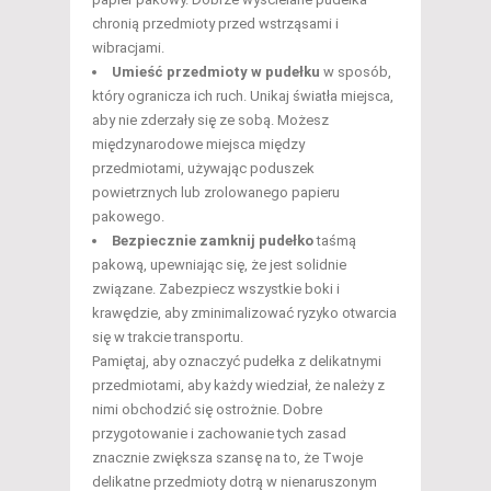
chronią przedmioty przed wstrząsami i
wibracjami.
Umieść przedmioty w pudełku
w sposób,
który ogranicza ich ruch. Unikaj światła miejsca,
aby nie zderzały się ze sobą. Możesz
międzynarodowe miejsca między
przedmiotami, używając poduszek
powietrznych lub zrolowanego papieru
pakowego.
Bezpiecznie zamknij pudełko
taśmą
pakową, upewniając się, że jest solidnie
związane. Zabezpiecz wszystkie boki i
krawędzie, aby zminimalizować ryzyko otwarcia
się w trakcie transportu.
Pamiętaj, aby oznaczyć pudełka z delikatnymi
przedmiotami, aby każdy wiedział, że należy z
nimi obchodzić się ostrożnie. Dobre
przygotowanie i zachowanie tych zasad
znacznie zwiększa szansę na to, że Twoje
delikatne przedmioty dotrą w nienaruszonym