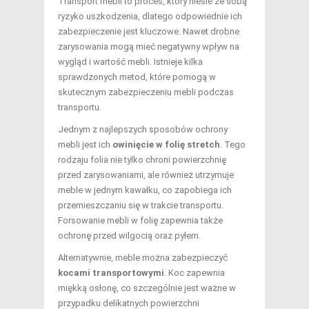
Transport mebli to proces, który niesie ze sobą
ryzyko uszkodzenia, dlatego odpowiednie ich
zabezpieczenie jest kluczowe. Nawet drobne
zarysowania mogą mieć negatywny wpływ na
wygląd i wartość mebli. Istnieje kilka
sprawdzonych metod, które pomogą w
skutecznym zabezpieczeniu mebli podczas
transportu.
Jednym z najlepszych sposobów ochrony
mebli jest ich
owinięcie w folię stretch
. Tego
rodzaju folia nie tylko chroni powierzchnię
przed zarysowaniami, ale również utrzymuje
meble w jednym kawałku, co zapobiega ich
przemieszczaniu się w trakcie transportu.
Forsowanie mebli w folię zapewnia także
ochronę przed wilgocią oraz pyłem.
Alternatywnie, meble można zabezpieczyć
kocami transportowymi
. Koc zapewnia
miękką osłonę, co szczególnie jest ważne w
przypadku delikatnych powierzchni