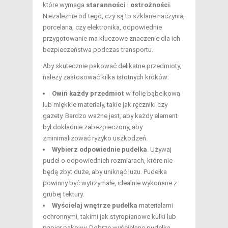
które wymaga
staranności
i
ostrożności
.
Niezależnie od tego, czy są to szklane naczynia,
porcelana, czy elektronika, odpowiednie
przygotowanie ma kluczowe znaczenie dla ich
bezpieczeństwa podczas transportu.
Aby skutecznie pakować delikatne przedmioty,
należy zastosować kilka istotnych kroków:
Owiń każdy przedmiot
w folię bąbelkową
lub miękkie materiały, takie jak ręczniki czy
gazety. Bardzo ważne jest, aby każdy element
był dokładnie zabezpieczony, aby
zminimalizować ryzyko uszkodzeń.
Wybierz odpowiednie pudełka
. Używaj
pudeł o odpowiednich rozmiarach, które nie
będą zbyt duże, aby uniknąć luzu. Pudełka
powinny być wytrzymałe, idealnie wykonane z
grubej tektury.
Wyściełaj wnętrze pudełka
materiałami
ochronnymi, takimi jak styropianowe kulki lub
papier pakowy. Dobrze wyściełane pudełka