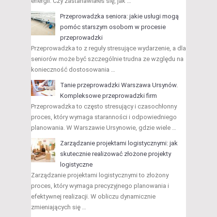
energii. Czy zastanawiałeś się, jak …
Przeprowadzka seniora: jakie usługi mogą
pomóc starszym osobom w procesie
przeprowadzki
Przeprowadzka to z reguły stresujące wydarzenie, a dla
seniorów może być szczególnie trudna ze względu na
konieczność dostosowania …
Tanie przeprowadzki Warszawa Ursynów.
Kompleksowe przeprowadzki firm
Przeprowadzka to często stresujący i czasochłonny
proces, który wymaga staranności i odpowiedniego
planowania. W Warszawie Ursynowie, gdzie wiele …
Zarządzanie projektami logistycznymi: jak
skutecznie realizować złożone projekty
logistyczne
Zarządzanie projektami logistycznymi to złożony
proces, który wymaga precyzyjnego planowania i
efektywnej realizacji. W obliczu dynamicznie
zmieniających się …