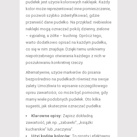
pudełek jest użycie kolorowych naklejek. Każdy
kolor może reprezentować inne pomieszczenie,
co pozwoli szybko zidentyfikować, gdzie
przenieść dane pudełko. Na przykład: niebieskie
naklejki mogą oznaczać pokój dzienny, zielone
– sypialnię, a żółte – kuchnię. Oprócz tego,
warto dodatkowo opisać na każdym pudełku,
co się w nim znajduje. Dzięki temu unikniemy
niepotrzebnego otwierania każdego z nich w
poszukiwaniu konkretnej rzeczy.
Alternatywnie, użycie markerów do pisania
bezpośrednio na pudełkach również ma swoje
zalety. Umożliwia to wpisanie szczegółowego
opisu zawartości, co może być pomocne, gdy
mamy wiele podobnych pudełek. Oto kilka
sugestii, jak skutecznie oznaczać pudełka:
Klarowne opisy:
Zapisz dokładną
zawartość, jak np. „zabawki”, „książki
kucharskie” lub „naczynia”.
Użyj kodów kolorów:
To prosty i efektywny