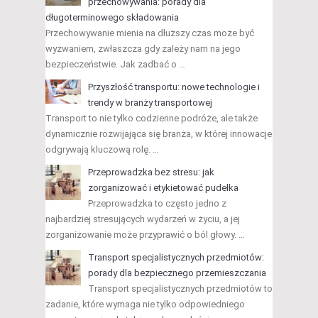
przechowywania: porady dla
długoterminowego składowania
Przechowywanie mienia na dłuższy czas może być
wyzwaniem, zwłaszcza gdy zależy nam na jego
bezpieczeństwie. Jak zadbać o …
Przyszłość transportu: nowe technologie i
trendy w branży transportowej
Transport to nie tylko codzienne podróże, ale także
dynamicznie rozwijająca się branża, w której innowacje
odgrywają kluczową rolę. …
Przeprowadzka bez stresu: jak
zorganizować i etykietować pudełka
Przeprowadzka to często jedno z
najbardziej stresujących wydarzeń w życiu, a jej
zorganizowanie może przyprawić o ból głowy. …
Transport specjalistycznych przedmiotów:
porady dla bezpiecznego przemieszczania
Transport specjalistycznych przedmiotów to
zadanie, które wymaga nie tylko odpowiedniego