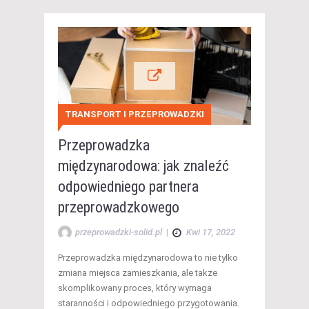
TRANSPORT I PRZEPROWADZKI
Przeprowadzka
międzynarodowa: jak znaleźć
odpowiedniego partnera
przeprowadzkowego
przeprowadzki-solid.pl
|
Kwi 17, 2022
Przeprowadzka międzynarodowa to nie tylko
zmiana miejsca zamieszkania, ale także
skomplikowany proces, który wymaga
staranności i odpowiedniego przygotowania.