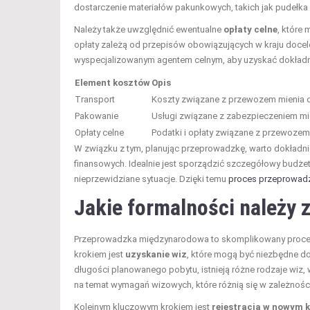
dostarczenie materiałów pakunkowych, takich jak pudełka 
Należy także uwzględnić ewentualne
opłaty celne
, które
opłaty zależą od przepisów obowiązujących w kraju docelo
wyspecjalizowanym agentem celnym, aby uzyskać dokładne
Element kosztów
Opis
Transport
Koszty związane z przewozem mienia 
Pakowanie
Usługi związane z zabezpieczeniem mi
Opłaty celne
Podatki i opłaty związane z przewozem
W związku z tym, planując przeprowadzkę, warto dokładn
finansowych. Idealnie jest sporządzić szczegółowy budże
nieprzewidziane sytuacje. Dzięki temu
proces przeprowad
Jakie formalności należy 
Przeprowadzka międzynarodowa to skomplikowany proces,
krokiem jest
uzyskanie wiz
, które mogą być niezbędne d
długości planowanego pobytu, istnieją różne rodzaje wiz, 
na temat wymagań wizowych, które różnią się w zależności
Kolejnym kluczowym krokiem jest
rejestracja w nowym k