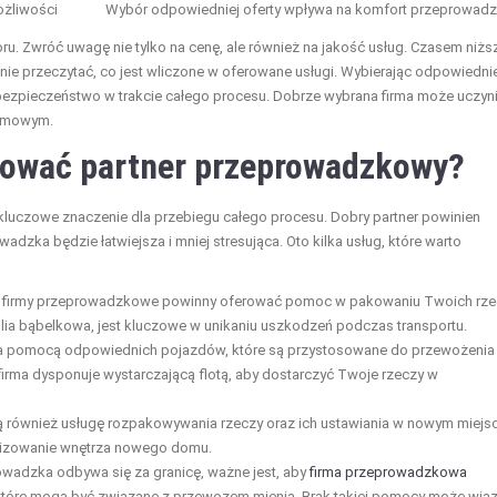
ożliwości
Wybór odpowiedniej oferty wpływa na komfort przeprowadz
oru. Zwróć uwagę nie tylko na cenę, ale również na jakość usług. Czasem niżs
ie przeczytać, co jest wliczone w oferowane usługi. Wybierając odpowiedn
ezpieczeństwo w trakcie całego procesu. Dobrze wybrana firma może uczyn
lemowym.
erować partner przeprowadzkowy?
czowe znaczenie dla przebiegu całego procesu. Dobry partner powinien
wadzka będzie łatwiejsza i mniej stresująca. Oto kilka usług, które warto
e firmy przeprowadzkowe powinny oferować pomoc w pakowaniu Twoich rze
olia bąbelkowa, jest kluczowe w unikaniu uszkodzeń podczas transportu.
za pomocą odpowiednich pojazdów, które są przystosowane do przewożenia
 firma dysponuje wystarczającą flotą, aby dostarczyć Twoje rzeczy w
ją również usługę rozpakowywania rzeczy oraz ich ustawiania w nowym miejsc
anizowanie wnętrza nowego domu.
owadzka odbywa się za granicę, ważne jest, aby
firma przeprowadzkowa
 które mogą być związane z przewozem mienia. Brak takiej pomocy może wią