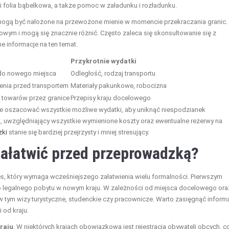
i folia bąbelkowa, a także pomoc w załadunku i rozładunku.
 mogą być nałożone na przewożone mienie w momencie przekraczania granic.
wym i mogą się znacznie różnić. Często zaleca się skonsultowanie się z
 informacje na ten temat.
Przykrotnie wydatki
do nowego miejsca
Odległość, rodzaj transportu
enia przed transportem
Materiały pakunkowe, robocizna
 towarów przez granice
Przepisy kraju docelowego
ie oszacować wszystkie możliwe wydatki, aby uniknąć niespodzianek
t, uwzględniający wszystkie wymienione koszty oraz ewentualne rezerwy na
zki
stanie się bardziej przejrzysty i mniej stresujący.
załatwić przed przeprowadzką?
 który wymaga wcześniejszego załatwienia wielu formalności. Pierwszym
o legalnego pobytu w nowym kraju. W zależności od miejsca docelowego ora
w tym wizy turystyczne, studenckie czy pracownicze. Warto zasięgnąć informa
 od kraju.
raju
. W niektórych krajach obowiązkowa jest rejestracja obywateli obcych, c