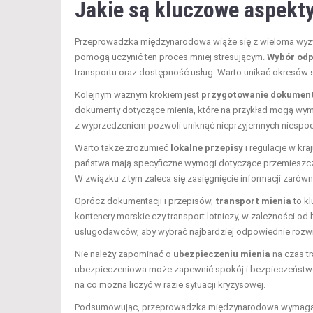
Jakie są kluczowe aspekt
Przeprowadzka międzynarodowa wiąże się z wieloma wyzwa
pomogą uczynić ten proces mniej stresującym.
Wybór odp
transportu oraz dostępność usług. Warto unikać okresów s
Kolejnym ważnym krokiem jest
przygotowanie dokumen
dokumenty dotyczące mienia, które na przykład mogą w
z wyprzedzeniem pozwoli uniknąć nieprzyjemnych niespod
Warto także zrozumieć
lokalne przepisy
i regulacje w k
państwa mają specyficzne wymogi dotyczące przemieszcze
W związku z tym zaleca się zasięgnięcie informacji zarówn
Oprócz dokumentacji i przepisów,
transport mienia
to kl
kontenery morskie czy transport lotniczy, w zależności od 
usługodawców, aby wybrać najbardziej odpowiednie rozwi
Nie należy zapominać o
ubezpieczeniu mienia
na czas tr
ubezpieczeniowa może zapewnić spokój i bezpieczeństwo 
na co można liczyć w razie sytuacji kryzysowej.
Podsumowując, przeprowadzka międzynarodowa wymaga pr