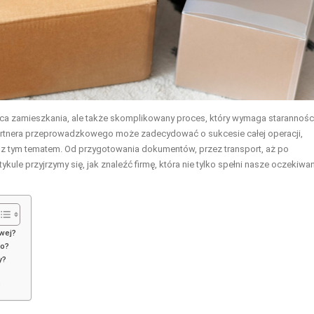
ca zamieszkania, ale także skomplikowany proces, który wymaga staranności
tnera przeprowadzkowego może zadecydować o sukcesie całej operacji,
z tym tematem. Od przygotowania dokumentów, przez transport, aż po
ule przyjrzymy się, jak znaleźć firmę, która nie tylko spełni nasze oczekiwan
wej?
go?
y?
?