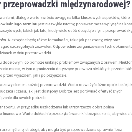
y przeprowadzki międzynarodowej?
niami, dlatego warto zwrócić uwagę na kilka kluczowych aspektów, które
owiedniego terminu
jest niezwykle istotny, ponieważ może wpłynąć na kos
zczytowych, takich jak lato, kiedy wiele osób decyduje się na przeprowadzkę
tów
. Niezbędne będą różne formalności, takie jak paszporty, wizy oraz
ymagać szczególnych zezwoleń. Odpowiednie zorganizowanie tych dokumen
zianek w dniu przeprowadzki.
raju docelowym, co pomoże uniknąć problemów związanych z prawem. Niektór
nia mienia, w tym ograniczenia dotyczące przewozu niektórych przedmiotó
o przed wyjazdem, jak i po przyjeździe.
uczowy element każdej przeprowadzki. Warto rozważyć różne opcje, takie ja
budżetu i czasu, jaki jest dostępny. Dobrze jest porównać oferty różnych
ązanie dla swoich potrzeb.
ansportu. W przypadku uszkodzenia lub utraty rzeczy, dobra polisa
finansowe. Warto dokładnie przeczytać warunki ubezpieczenia, aby wiedzie
zemyślanej strategii, aby mogła być przeprowadzona sprawnie i bez