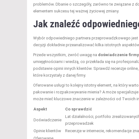
problemów. Dbanie o szczegóły, zarówno te związane z dok
elementem sukcesu tej ważnej życiowej zmiany.
Jak znaleźć odpowiednie
Wybór odpowiedniego partnera przeprowadzkowego jest kl
decyzji dokładnie przeanalizować kilka istotnych aspektó
Przede wszystkim, zwróć uwagę na
doświadczenie firmy
umiejętnościami i wiedzą, co przekłada się na profesjon
podstawie opinii innych klientów. Sprawdź recenzje online,
które korzystały z danej firmy.
Oferowane usługi to kolejny istotny element, na który war
pakowanie i rozpakowywanie mienia? A może specjalizuje 
może mieć kluczowe znaczenie w zależności od Twoich i
Aspekt
Co sprawdzić
Lat działalności, portfolio zrealizowanyc
Doświadczenie
przeprowadzek
Opinie klientów
Recenzje w internecie, rekomendacje zn
Oferowane