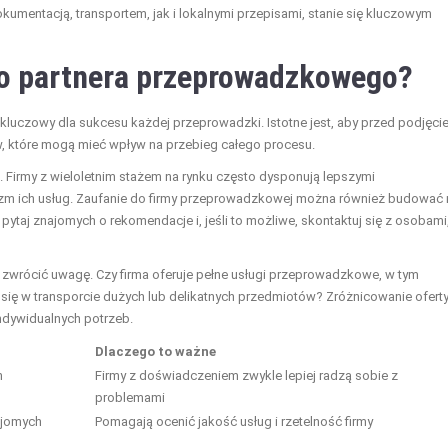
umentacją, transportem, jak i lokalnymi przepisami, stanie się kluczowym
go partnera przeprowadzkowego?
uczowy dla sukcesu każdej przeprowadzki. Istotne jest, aby przed podjęci
w, które mogą mieć wpływ na przebieg całego procesu.
. Firmy z wieloletnim stażem na rynku często dysponują lepszymi
alizm ich usług. Zaufanie do firmy przeprowadzkowej można również budować 
 pytaj znajomych o rekomendacje i, jeśli to możliwe, skontaktuj się z osobami
to zwrócić uwagę. Czy firma oferuje pełne usługi przeprowadzkowe, w tym
się w transporcie dużych lub delikatnych przedmiotów? Zróżnicowanie ofert
ndywidualnych potrzeb.
Dlaczego to ważne
h
Firmy z doświadczeniem zwykle lepiej radzą sobie z
problemami
ajomych
Pomagają ocenić jakość usług i rzetelność firmy