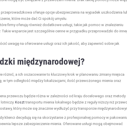
ma przeprowadzkowa oferuje opcje ubezpieczenia na wypadek uszkodzenia lu
eczenie, które może dać Ci spokój umysłu.
tóre firmy oferują również dodatkowe usługi, takie jak pomoc w znalezieniu
ły. Takie wsparcie jest szczególnie cenne w przypadku przeprowadzki do inn
cić uwagę na oferowane usługi oraz ich jakość, aby zapewnić sobie jak
dzki
międzynarodowej?
 różnić, a ich oszacowanie to kluczowy krok w planowaniu zmiany miejsca
, w tym odległość między lokalizacjami, ilość przewożonego mienia oraz
Cena przewozu będzie różna w zależności od kraju docelowego oraz metody
 lotniczy.
Koszt
transportu mienia lokalnego będzie z reguły niższy niż przew
ostawy, który może się znacznie wydłużyć przy transporcie międzynarodowy
edy klienci decydują się na skorzystanie z profesjonalnej pomocy w pakowani
apewnia lepsze zabezpieczenie mienia. Oferowane usługi mogą obejmować