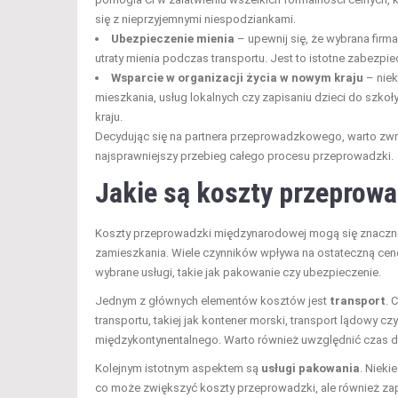
się z nieprzyjemnymi niespodziankami.
Ubezpieczenie mienia
– upewnij się, że wybrana fir
utraty mienia podczas transportu. Jest to istotne zabezpi
Wsparcie w organizacji życia w nowym kraju
– niek
mieszkania, usług lokalnych czy zapisaniu dzieci do szko
kraju.
Decydując się na partnera przeprowadzkowego, warto zwró
najsprawniejszy przebieg całego procesu przeprowadzki.
Jakie są
koszty przeprowa
Koszty przeprowadzki międzynarodowej mogą się znacznie
zamieszkania. Wiele czynników wpływa na ostateczną cenę
wybrane usługi, takie jak pakowanie czy ubezpieczenie.
Jednym z głównych elementów kosztów jest
transport
. 
transportu, takiej jak kontener morski, transport lądowy czy
międzykontynentalnego. Warto również uwzględnić czas d
Kolejnym istotnym aspektem są
usługi pakowania
. Nieki
co może zwiększyć koszty przeprowadzki, ale również z