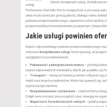
Zakres dostępnych usług, dodatkowe m
usługi
Porównanie ofert kilku firm to kolejny krok w procesie wyb
cena może oznaczać gorszą jakość, dlatego warto dokładn
partnera przeprowadzkowego, zapewnisz sobie spokój i b
przeprowadzkę doświadczeniem pozytywnym i bezprob
Jakie usługi powinien of
Wybór odpowiedniego partnera przeprowadzkowego ma klu
oferować
kompleksowe usługi
, które sprawią, że przepro
uwzględnić w poszukiwaniach:
Pakowanie i zabezpieczanie mienia
– profesjonaln
Użycie odpowiednich materiałów, takich jak pudełka czy f
Transport
– transport mienia powinien odbywać się 
mebli oraz innych przedmiotów. Warto też upewnić się, że
wyznaczonym terminie.
Rozpakowywanie i ustawianie
– niektóre firmy oferu
Dzięki temu możesz zaoszczędzić czas i energię na org
Wsparcie w formalnościach celnych
– jeżeli przepr
pomogła Ci w załatwieniu wszelkich formalności celnych,