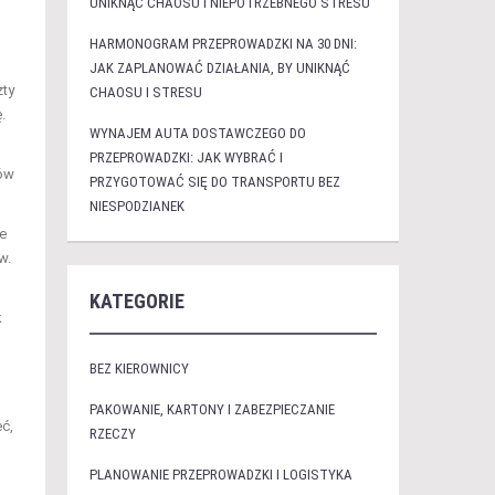
UNIKNĄĆ CHAOSU I NIEPOTRZEBNEGO STRESU
HARMONOGRAM PRZEPROWADZKI NA 30 DNI:
JAK ZAPLANOWAĆ DZIAŁANIA, BY UNIKNĄĆ
zty
CHAOSU I STRESU
.
WYNAJEM AUTA DOSTAWCZEGO DO
PRZEPROWADZKI: JAK WYBRAĆ I
tów
PRZYGOTOWAĆ SIĘ DO TRANSPORTU BEZ
NIESPODZIANEK
e
w.
KATEGORIE
k
BEZ KIEROWNICY
PAKOWANIE, KARTONY I ZABEZPIECZANIE
ć,
RZECZY
PLANOWANIE PRZEPROWADZKI I LOGISTYKA