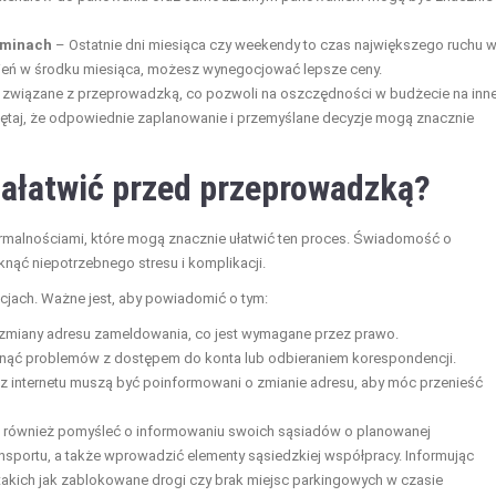
rminach
– Ostatnie dni miesiąca czy weekendy to czas największego ruchu 
zień w środku miesiąca, możesz wynegocjować lepsze ceny.
ki związane z przeprowadzką, co pozwoli na oszczędności w budżecie na inn
taj, że odpowiednie zaplanowanie i przemyślane decyzje mogą znacznie
załatwić przed przeprowadzką?
ormalnościami, które mogą znacznie ułatwić ten proces. Świadomość o
nąć niepotrzebnego stresu i komplikacji.
cjach. Ważne jest, aby powiadomić o tym:
 zmiany adresu zameldowania, co jest wymagane przez prawo.
knąć problemów z dostępem do konta lub odbieraniem korespondencji.
az internetu muszą być poinformowani o zmianie adresu, aby móc przenieść
st również pomyśleć o informowaniu swoich sąsiadów o planowanej
nsportu, a także wprowadzić elementy sąsiedzkiej współpracy. Informując
akich jak zablokowane drogi czy brak miejsc parkingowych w czasie