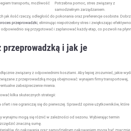
iegiem transportu, możliwość
Potrzebna pomoc, stres związany z
samodzielnym zarządzaniem.
h jak ilość rzeczy, odległość do pokonania oraz preferencje osobiste. Dobr
proces przeprowadzki
, eliminując niepotrzebny stres i zwiększając efektywn
by odpowiednio się przygotować i zaplanować każdy etap, co pozwoli na płyn
 przeprowadzką i jak je
odłącznie związany z odpowiednimi kosztami. Aby lepiej zrozumieć, jakie wyd
 związane z przeprowadzką mogą obejmować: wynajem firmy transportowej,
wentualne zabezpieczenie mienia.
ać kilka skutecznych strategii:
a ofert i nie ograniczaj się do pierwszej. Sprawdź opinie użytkowników, które
y wynajmu mogą się różnić w zależności od sezonu. Wybierając termin
szczędzić znaczną sumę.
teriałów do pakowania oraz samodzielnym pakowaniem mogą być znacznie