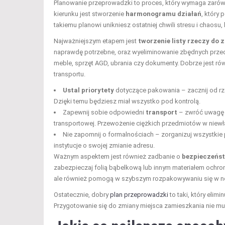
Planowanie przeprowadzki to proces, który wymaga zarówn
kierunku jest stworzenie
harmonogramu działań
, który
takiemu planowi unikniesz ostatniej chwili stresu i chaosu
Najważniejszym etapem jest
tworzenie listy rzeczy do 
naprawdę potrzebne, oraz wyeliminowanie zbędnych przedmi
meble, sprzęt AGD, ubrania czy dokumenty. Dobrze jest ró
transportu.
Ustal priorytety
dotyczące pakowania – zacznij od rzec
Dzięki temu będziesz miał wszystko pod kontrolą.
Zapewnij sobie odpowiedni
transport
– zwróć uwagę n
transportowej. Przewożenie ciężkich przedmiotów w nie
Nie zapomnij o formalnościach – zorganizuj wszystk
instytucje o swojej zmianie adresu.
Ważnym aspektem jest również zadbanie o
bezpieczeńs
zabezpieczaj folią bąbelkową lub innym materiałem ochron
ale również pomogą w szybszym rozpakowywaniu się w n
Ostatecznie, dobry
plan przeprowadzki
to taki, który elim
Przygotowanie się do zmiany miejsca zamieszkania nie mus