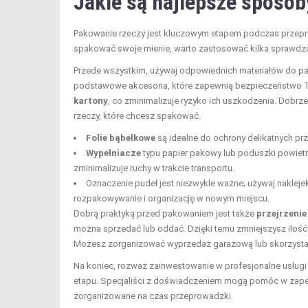
Jakie są najlepsze sposob
Pakowanie rzeczy jest kluczowym etapem podczas przepr
spakować swoje mienie, warto zastosować kilka sprawdzo
Przede wszystkim, używaj odpowiednich materiałów do pa
podstawowe akcesoria, które zapewnią bezpieczeństwo T
kartony
, co zminimalizuje ryzyko ich uszkodzenia. Dobr
rzeczy, które chcesz spakować.
Folie bąbelkowe
są idealne do ochrony delikatnych prz
Wypełniacze
typu papier pakowy lub poduszki powiet
zminimalizuje ruchy w trakcie transportu.
Oznaczenie pudeł jest niezwykle ważne; używaj nakleje
rozpakowywanie i organizację w nowym miejscu.
Dobrą praktyką przed pakowaniem jest także
przejrzeni
można sprzedać lub oddać. Dzięki temu zmniejszysz ilość r
Możesz zorganizować wyprzedaż garażową lub skorzystać
Na koniec, rozważ zainwestowanie w profesjonalne usługi 
etapu. Specjaliści z doświadczeniem mogą pomóc w zape
zorganizowane na czas przeprowadzki.