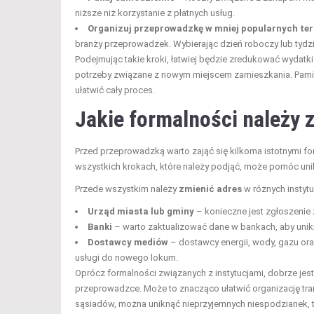
niższe niż korzystanie z płatnych usług.
Organizuj przeprowadzkę w mniej popularnych te
branży przeprowadzek. Wybierając dzień roboczy lub tyd
Podejmując takie kroki, łatwiej będzie zredukować wydat
potrzeby związane z nowym miejscem zamieszkania. Pamię
ułatwić cały proces.
Jakie formalności należy 
Przed przeprowadzką warto zająć się kilkoma istotnymi f
wszystkich krokach, które należy podjąć, może pomóc unik
Przede wszystkim należy
zmienić adres
w różnych instytu
Urząd miasta lub gminy
– konieczne jest zgłoszenie
Banki
– warto zaktualizować dane w bankach, aby uni
Dostawcy mediów
– dostawcy energii, wody, gazu or
usługi do nowego lokum.
Oprócz formalności związanych z instytucjami, dobrze je
przeprowadzce. Może to znacząco ułatwić organizację tra
sąsiadów, można uniknąć nieprzyjemnych niespodzianek, t