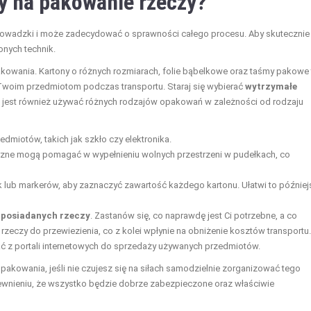
y na pakowanie rzeczy?
owadzki i może zadecydować o sprawności całego procesu. Aby skutecznie
nych technik.
kowania. Kartony o różnych rozmiarach, folie bąbelkowe oraz taśmy pakowe 
woim przedmiotom podczas transportu. Staraj się wybierać
wytrzymałe
ze jest również używać różnych rodzajów opakowań w zależności od rodzaju
edmiotów, takich jak szkło czy elektronika.
rzne mogą pomagać w wypełnieniu wolnych przestrzeni w pudełkach, co
k lub markerów, aby zaznaczyć zawartość każdego kartonu. Ułatwi to później
e posiadanych rzeczy
. Zastanów się, co naprawdę jest Ci potrzebne, a co
zeczy do przewiezienia, co z kolei wpłynie na obniżenie kosztów transportu.
 z portali internetowych do sprzedaży używanych przedmiotów.
pakowania, jeśli nie czujesz się na siłach samodzielnie zorganizować tego
wnieniu, że wszystko będzie dobrze zabezpieczone oraz właściwie