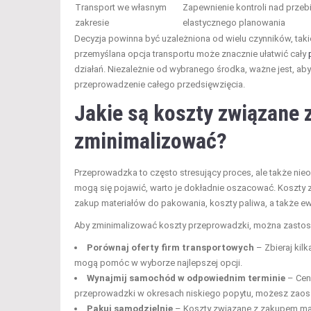
Transport we własnym
Zapewnienie kontroli nad przeb
zakresie
elastycznego planowania
Decyzja powinna być uzależniona od wielu czynników, takic
przemyślana opcja transportu może znacznie ułatwić cały
działań. Niezależnie od wybranego środka, ważne jest, a
przeprowadzenie całego przedsięwzięcia.
Jakie są koszty związane z
zminimalizować?
Przeprowadzka to często stresujący proces, ale także nie
mogą się pojawić, warto je dokładnie oszacować. Koszty
zakup materiałów do pakowania, koszty paliwa, a także e
Aby zminimalizować koszty przeprowadzki, można zastosow
Porównaj oferty firm transportowych
– Zbieraj kilk
mogą pomóc w wyborze najlepszej opcji.
Wynajmij samochód w odpowiednim terminie
– Cen
przeprowadzki w okresach niskiego popytu, możesz zao
Pakuj samodzielnie
– Koszty związane z zakupem ma