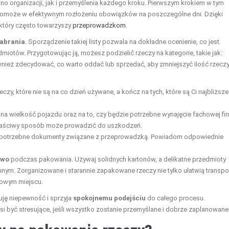
o organizacji, jak i przemyślenia każdego kroku. Pierwszym krokiem w tym
 pomoże w efektywnym rozłożeniu obowiązków na poszczególne dni. Dzięki
, który często towarzyszy
przeprowadzkom
.
zabrania
. Sporządzenie takiej listy pozwala na dokładne ocenienie, co jest
otów. Przygotowując ją, możesz podzielić rzeczy na kategorie, takie jak:
wnież zdecydować, co warto oddać lub sprzedać, aby zmniejszyć ilość rzecz
zy, które nie są na co dzień używane, a kończ na tych, które są Ci najbliższe
a wielkość pojazdu oraz na to, czy będzie potrzebne wynajęcie fachowej fi
właściwy sposób może prowadzić do uszkodzeń.
ie potrzebne dokumenty związane z przeprowadzką. Powiadom odpowiednie
two
podczas pakowania. Używaj solidnych kartonów, a delikatne przedmioty
nym. Zorganizowane i starannie zapakowane rzeczy nie tylko ułatwią transpor
owym miejscu.
inuję niepewność i sprzyja
spokojnemu podejściu
do całego procesu.
i być stresujące, jeśli wszystko zostanie przemyślane i dobrze zaplanowane