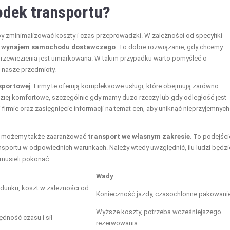
odek transportu?
y zminimalizować koszty i czas przeprowadzki. W zależności od specyfiki
t
wynajem samochodu dostawczego
. To dobre rozwiązanie, gdy chcemy
 przewiezienia jest umiarkowana. W takim przypadku warto pomyśleć o
 nasze przedmioty.
sportowej
. Firmy te oferują kompleksowe usługi, które obejmują zarówno
rdziej komfortowe, szczególnie gdy mamy dużo rzeczy lub gdy odległość jest
firmie oraz zasięgnięcie informacji na temat cen, aby uniknąć nieprzyjemnych
tu, możemy także zaaranżować
transport we własnym zakresie
. To podejści
sportu w odpowiednich warunkach. Należy wtedy uwzględnić, ilu ludzi będzi
musieli pokonać.
Wady
dunku, koszt w zależności od
Konieczność jazdy, czasochłonne pakowanie
Wyższe koszty, potrzeba wcześniejszego
ędność czasu i sił
rezerwowania.