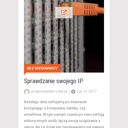
BEZ KIEROWNICY
Sprawdzanie swojego IP
przeprowadzki-solid.pl
|
Lip 13, 2017
Każdego dnia serfujemy po Internecie
korzystając z komputera, tabletu, czy
smartfona. W tym samym czasie po sieci serfują
miliony innych osób, łączą swoje urządzenia z
siecią. Na co dzień nie zastanawiamy się pewnie