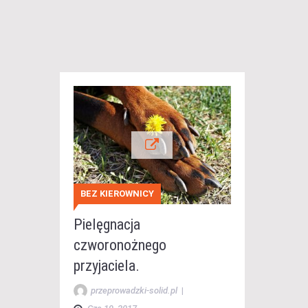
BEZ KIEROWNICY
Pielęgnacja
czworonożnego
przyjaciela.
przeprowadzki-solid.pl
|