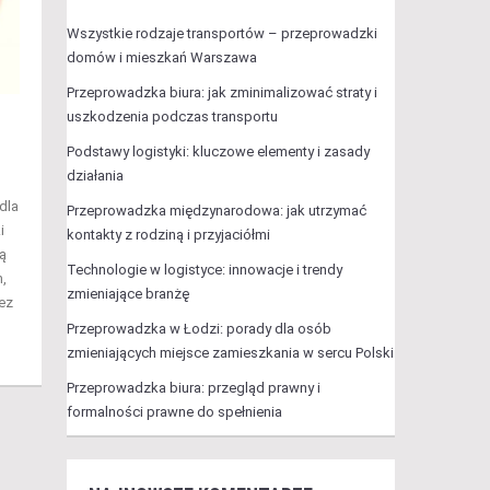
Wszystkie rodzaje transportów – przeprowadzki
domów i mieszkań Warszawa
Przeprowadzka biura: jak zminimalizować straty i
uszkodzenia podczas transportu
Podstawy logistyki: kluczowe elementy i zasady
działania
dla
Przeprowadzka międzynarodowa: jak utrzymać
i
kontakty z rodziną i przyjaciółmi
ią
Technologie w logistyce: innowacje i trendy
m,
zmieniające branżę
ez
Przeprowadzka w Łodzi: porady dla osób
zmieniających miejsce zamieszkania w sercu Polski
Przeprowadzka biura: przegląd prawny i
formalności prawne do spełnienia