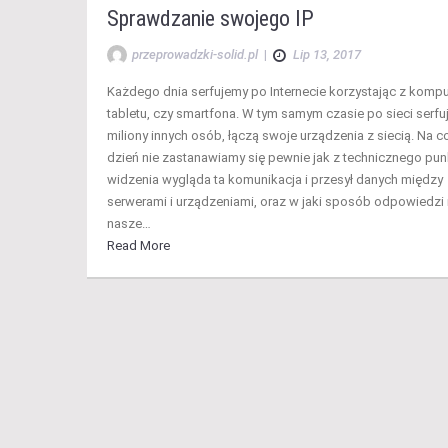
Sprawdzanie swojego IP
przeprowadzki-solid.pl
|
Lip 13, 2017
Każdego dnia serfujemy po Internecie korzystając z kompu
tabletu, czy smartfona. W tym samym czasie po sieci serfu
miliony innych osób, łączą swoje urządzenia z siecią. Na c
dzień nie zastanawiamy się pewnie jak z technicznego pun
widzenia wygląda ta komunikacja i przesył danych między
serwerami i urządzeniami, oraz w jaki sposób odpowiedzi
nasze…
Read More