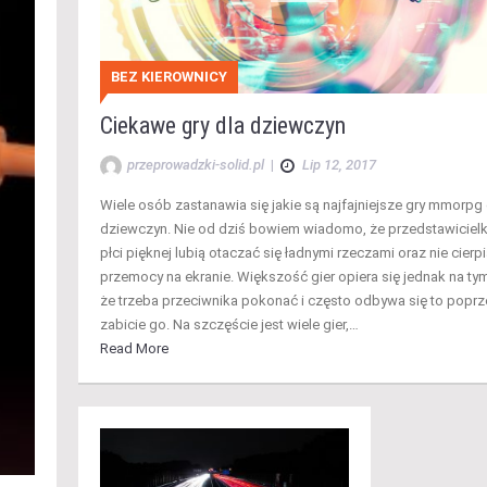
BEZ KIEROWNICY
Ciekawe gry dla dziewczyn
przeprowadzki-solid.pl
|
Lip 12, 2017
Wiele osób zastanawia się jakie są najfajniejsze gry mmorpg 
dziewczyn. Nie od dziś bowiem wiadomo, że przedstawicielk
płci pięknej lubią otaczać się ładnymi rzeczami oraz nie cierp
przemocy na ekranie. Większość gier opiera się jednak na ty
że trzeba przeciwnika pokonać i często odbywa się to poprz
zabicie go. Na szczęście jest wiele gier,…
Read More