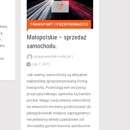
TRANSPORT I PRZEPROWADZKI
tera,
ją
Małopolskie – sprzedaż
o
samochodu.
ktu
przeprowadzki-solid.pl
|
 na
Lip 7, 2017
Jak wiemy, samochody są aktualnie
najbardziej zpopularyzowaną formą
transportu. Podróżują nim wszyscy,
przyczyny takiego zjawiska są bardzo
proste. Mając swój własny samochód
na własność możemy podróżować do
jakiegokolwiek miejsca zapragniemy i
nie jesteśmy wtedy uzależnieni od
chociażby godzin kursów autobusów