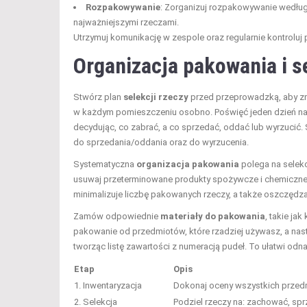
Rozpakowywanie
: Zorganizuj rozpakowywanie według
najważniejszymi rzeczami.
Utrzymuj komunikację w zespole oraz regularnie kontroluj
Organizacja pakowania i s
Stwórz plan
selekcji rzeczy
przed przeprowadzką, aby zm
w każdym pomieszczeniu osobno. Poświęć jeden dzień na sa
decydując, co zabrać, a co sprzedać, oddać lub wyrzucić.
do sprzedania/oddania oraz do wyrzucenia.
Systematyczna
organizacja pakowania
polega na selek
usuwaj przeterminowane produkty spożywcze i chemiczne 
minimalizuje liczbę pakowanych rzeczy, a także oszczędz
Zamów odpowiednie
materiały do pakowania
, takie ja
pakowanie od przedmiotów, które rzadziej używasz, a na
tworząc listę zawartości z numeracją pudeł. To ułatwi od
Etap
Opis
1. Inwentaryzacja
Dokonaj oceny wszystkich przedm
2. Selekcja
Podziel rzeczy na: zachować, sp