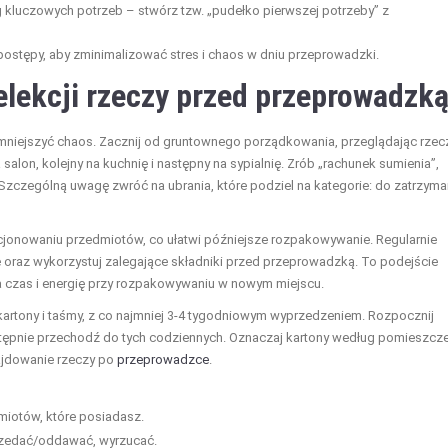
 kluczowych potrzeb – stwórz tzw. „pudełko pierwszej potrzeby” z
 postępy, aby zminimalizować stres i chaos w dniu przeprowadzki.
elekcji rzeczy przed przeprowadzk
niejszyć chaos. Zacznij od gruntownego porządkowania, przeglądając rzec
lon, kolejny na kuchnię i następny na sypialnię. Zrób „rachunek sumienia”,
 Szczególną uwagę zwróć na ubrania, które podziel na kategorie: do zatrzyma
cjonowaniu przedmiotów, co ułatwi późniejsze rozpakowywanie. Regularnie
oraz wykorzystuj zalegające składniki przed przeprowadzką. To podejście
a czas i energię przy rozpakowywaniu w nowym miejscu.
k kartony i taśmy, z co najmniej 3-4 tygodniowym wyprzedzeniem. Rozpocznij
stępnie przechodź do tych codziennych. Oznaczaj kartony według pomieszcze
najdowanie rzeczy po
przeprowadzce
.
iotów, które posiadasz.
rzedać/oddawać, wyrzucać.