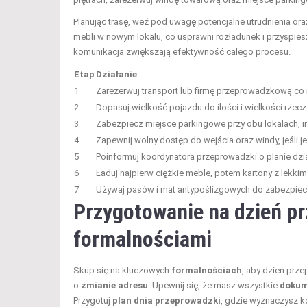
Planując trasę, weź pod uwagę potencjalne utrudnienia or
mebli w nowym lokalu, co usprawni rozładunek i przyspie
komunikacja zwiększają efektywność całego procesu.
Etap
Działanie
1
Zarezerwuj transport lub firmę przeprowadzkową co 
2
Dopasuj wielkość pojazdu do ilości i wielkości rzecz
3
Zabezpiecz miejsce parkingowe przy obu lokalach, i
4
Zapewnij wolny dostęp do wejścia oraz windy, jeśli j
5
Poinformuj koordynatora przeprowadzki o planie dzia
6
Ładuj najpierw ciężkie meble, potem kartony z lekki
7
Używaj pasów i mat antypoślizgowych do zabezpiecze
Przygotowanie na dzień pr
formalnościami
Skup się na kluczowych
formalnościach
, aby dzień prz
o
zmianie adresu
. Upewnij się, że masz wszystkie
dokum
Przygotuj
plan dnia przeprowadzki
, gdzie wyznaczysz k