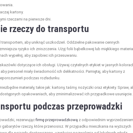
kowania.
aczaj kartony.
ymi rzeczami na pierwsze dni.
ie rzeczy do transportu
 transportem, aby uniknąć uszkodzeń. Oddzielne pakowanie cennych
 zmniejsza ryzyko ich zniszczenia. Użyj folii bąbelkowej lub miękkiego materia
nach wypełnij, aby zapobiec ich przesuwaniu.
skazówki dotyczące ich obsługi. Używaj czytelnych etykiet w jasnych kolorac
 aby personel miały świadomość ich delikatności. Pamiętaj, aby kartony z
nieporozumień podczas rozładunku.
zbędne materiały, takie jak: kartony, taśmy, nożyczki oraz etykiety. Spraw, 
o dostępnych opakowaniach, aby zminimalizować ich przypadkowe usunięcie.
ransportu podczas przeprowadzki
rowadzki, rezerwując
firmę przeprowadzkową
z odpowiednim wyprzedzeniem
i i gabarytów rzeczy, które przenosisz. W przypadku mieszkania na wyższych
gowe dla pojazdu dostawczego, uzyskując pozwolenia od lokalnych władz.