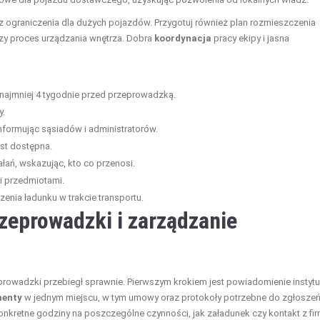
az ograniczenia dla dużych pojazdów. Przygotuj również plan rozmieszczenia
szy proces urządzania wnętrza. Dobra
koordynacja
pracy ekipy i jasna
najmniej 4 tygodnie przed przeprowadzką.
y.
nformując sąsiadów i administratorów.
est dostępna.
łań, wskazując, kto co przenosi.
mi przedmiotami.
nia ładunku w trakcie transportu.
zeprowadzki i zarządzanie
eprowadzki przebiegł sprawnie. Pierwszym krokiem jest powiadomienie instytu
enty
w jednym miejscu, w tym umowy oraz protokoły potrzebne do zgłoszeń
onkretne godziny na poszczególne czynności, jak załadunek czy kontakt z fi