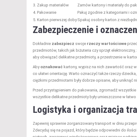
3. Zakup materiałów
Zamów kartony i materiały do pa
4. Pakowanie
Pakuj zgodnie z kategoriami i ozn
5. Karton pierwszej doby
Spakuj osobny karton z niezbędn
Zabezpieczenie i oznaczen
Dokładnie
zabezpiecz
swoje
rzeczy wartościowe
przed
przedmiotów, takich jak biżuteria czy sprzęt elektroniczny,
aby obwiązać delikatne przedmioty, a przestrzenie w karto
Aby
oznakować
kartony, wypisz na nich zawartość oraz w
co ułatwi orientację. Warto oznaczyć także rzeczy dziecka,
ciężkimi przedmiotami były dobrze opisane, aby uniknąć 
Przed przystąpieniem do pakowania, zgromadź wszystkie nie
wszystkie delikatne przedmioty były umieszczone w łatw
Logistyka i organizacja t
Zapewnij sprawnie zorganizowany transport w dniu przep
Zdecyduj się na pojazd, który będzie odpowiedni do ilośc
piętrach, zarezerwuj windę towarową oraz miejsce parkin