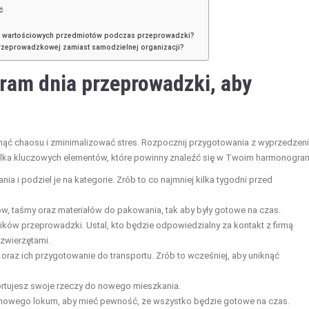
ć
 i wartościowych przedmiotów podczas przeprowadzki?
 przeprowadzkowej zamiast samodzielnej organizacji?
am dnia przeprowadzki, aby
knąć chaosu i zminimalizować stres. Rozpocznij przygotowania z wyprzedzen
kilka kluczowych elementów, które powinny znaleźć się w Twoim harmonogram
a i podziel je na kategorie. Zrób to co najmniej kilka tygodni przed
w, taśmy oraz materiałów do pakowania, tak aby były gotowe na czas.
ków przeprowadzki. Ustal, kto będzie odpowiedzialny za kontakt z firmą
 zwierzętami.
 oraz ich przygotowanie do transportu. Zrób to wcześniej, aby uniknąć
sportujesz swoje rzeczy do nowego mieszkania.
 nowego lokum, aby mieć pewność, że wszystko będzie gotowe na czas.