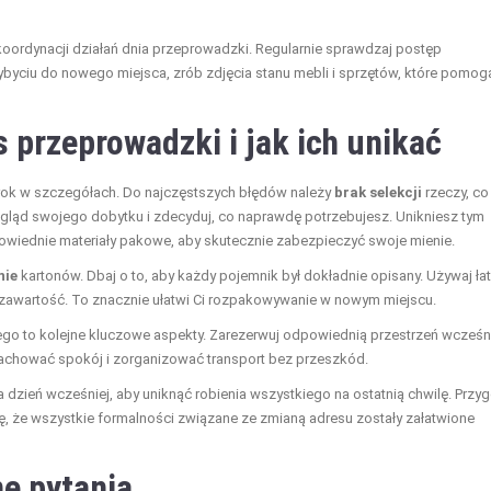
koordynacji działań dnia przeprowadzki. Regularnie sprawdzaj postęp
zybyciu do nowego miejsca, zrób zdjęcia stanu mebli i sprzętów, które pomog
as
przeprowadzki i jak ich unikać
krok w szczegółach. Do najczęstszych błędów należy
brak selekcji
rzeczy, co
ląd swojego dobytku i zdecyduj, co naprawdę potrzebujesz. Unikniesz tym
iednie materiały pakowe, aby skutecznie zabezpieczyć swoje mienie.
nie
kartonów. Dbaj o to, aby każdy pojemnik był dokładnie opisany. Używaj ła
zawartość. To znacznie ułatwi Ci rozpakowywanie w nowym miejscu.
go to kolejne kluczowe aspekty. Zarezerwuj odpowiednią przestrzeń wcześni
zachować spokój i zorganizować transport bez przeszkód.
dzień wcześniej, aby uniknąć robienia wszystkiego na ostatnią chwilę. Przyg
ię, że wszystkie formalności związane ze zmianą adresu zostały załatwione
e pytania