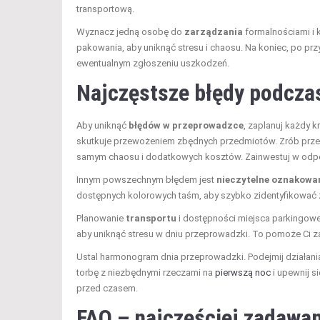
transportową.
Wyznacz jedną osobę do
zarządzania
formalnościami i 
pakowania, aby uniknąć stresu i chaosu. Na koniec, po pr
ewentualnym zgłoszeniu uszkodzeń.
Najczęstsze błędy podcz
Aby uniknąć
błędów w przeprowadzce
, zaplanuj każdy 
skutkuje przewożeniem zbędnych przedmiotów. Zrób przeg
samym chaosu i dodatkowych kosztów. Zainwestuj w odpow
Innym powszechnym błędem jest
nieczytelne oznakowa
dostępnych kolorowych taśm, aby szybko zidentyfikować 
Planowanie
transportu
i dostępności miejsca parkingowe
aby uniknąć stresu w dniu przeprowadzki. To pomoże Ci 
Ustal harmonogram dnia przeprowadzki. Podejmij działania 
torbę z niezbędnymi rzeczami na
pierwszą noc
i upewnij s
przed czasem.
FAQ – najczęściej zadawan