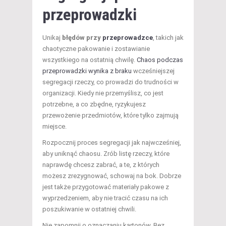
przeprowadzki
Unikaj
błędów przy
przeprowadzce
, takich jak
chaotyczne pakowanie i zostawianie
wszystkiego na ostatnią chwilę.
Chaos podczas
przeprowadzki wynika z braku
wcześniejszej
segregacji rzeczy, co prowadzi do trudności w
organizacji. Kiedy nie przemyślisz, co jest
potrzebne, a co zbędne, ryzykujesz
przewożenie przedmiotów, które tylko zajmują
miejsce.
Rozpocznij proces segregacji jak najwcześniej,
aby uniknąć chaosu. Zrób listę rzeczy, które
naprawdę chcesz zabrać, a te, z których
możesz zrezygnować, schowaj na bok. Dobrze
jest także przygotować materiały pakowe z
wyprzedzeniem, aby nie tracić czasu na ich
poszukiwanie w ostatniej chwili.
Nie zapomnij o oznaczaniu kartonów. Bez