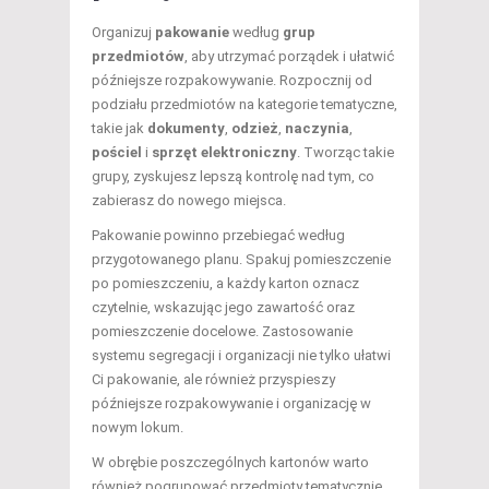
Organizuj
pakowanie
według
grup
przedmiotów
, aby utrzymać porządek i ułatwić
późniejsze rozpakowywanie. Rozpocznij od
podziału przedmiotów na kategorie tematyczne,
takie jak
dokumenty
,
odzież
,
naczynia
,
pościel
i
sprzęt elektroniczny
. Tworząc takie
grupy, zyskujesz lepszą kontrolę nad tym, co
zabierasz do nowego miejsca.
Pakowanie powinno przebiegać według
przygotowanego planu. Spakuj pomieszczenie
po pomieszczeniu, a każdy karton oznacz
czytelnie, wskazując jego zawartość oraz
pomieszczenie docelowe. Zastosowanie
systemu segregacji i organizacji nie tylko ułatwi
Ci pakowanie, ale również przyspieszy
późniejsze rozpakowywanie i organizację w
nowym lokum.
W obrębie poszczególnych kartonów warto
również pogrupować przedmioty tematycznie,