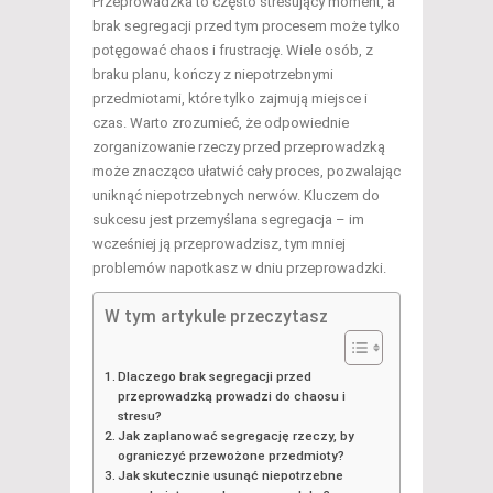
Przeprowadzka to często stresujący moment, a
brak segregacji przed tym procesem może tylko
potęgować chaos i frustrację. Wiele osób, z
braku planu, kończy z niepotrzebnymi
przedmiotami, które tylko zajmują miejsce i
czas. Warto zrozumieć, że odpowiednie
zorganizowanie rzeczy przed przeprowadzką
może znacząco ułatwić cały proces, pozwalając
uniknąć niepotrzebnych nerwów. Kluczem do
sukcesu jest przemyślana segregacja – im
wcześniej ją przeprowadzisz, tym mniej
problemów napotkasz w dniu przeprowadzki.
W tym artykule przeczytasz
Dlaczego brak segregacji przed
przeprowadzką prowadzi do chaosu i
stresu?
Jak zaplanować segregację rzeczy, by
ograniczyć przewożone przedmioty?
Jak skutecznie usunąć niepotrzebne