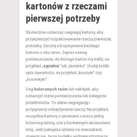
kartonów z rzeczami
pierwszej potrzeby
Skutecznie oznaczaj i segreguj kartony, aby
przyspieszyć rozpakowywanie rzeczy pierwszej
potrzeby. Zacznij od opisywania każdego
kartonu z obu stron. Zapisz nazwę
pomieszczenia, do którego karton ma trafić, na
przykład „
sypialnia
” lub „łazienka”. Dodaj krótki
opis zawartości, na przykład „koszule” czy
„kosmetyki”.
Użyj
kolorowych taśm
lub naklejek, aby
oznaczyć różne pomieszczenia lub kategorie
przedmiotów. To ułatwi segregację i
przyspieszy odnajdywanie rzeczy. Na przykład,
wszystkie kartony z ubraniami oznacz jedną
kolorową taśmą, a te z kuchennymi akcesoriami
inną. Jeśli pakujesz ubrania na wieszakach,
upewnij się, że na pudełku widnieje informacja,