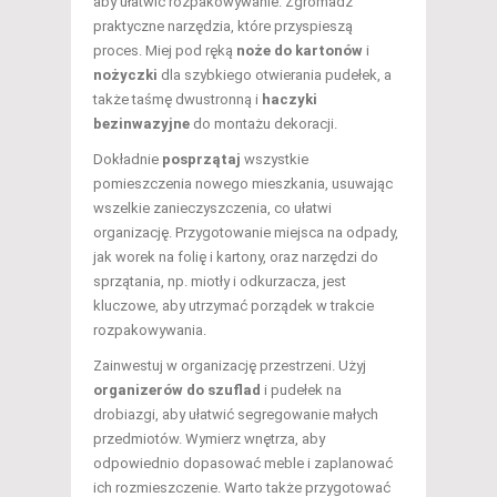
aby ułatwić rozpakowywanie. Zgromadź
praktyczne narzędzia, które przyspieszą
proces. Miej pod ręką
noże do kartonów
i
nożyczki
dla szybkiego otwierania pudełek, a
także taśmę dwustronną i
haczyki
bezinwazyjne
do montażu dekoracji.
Dokładnie
posprzątaj
wszystkie
pomieszczenia nowego mieszkania, usuwając
wszelkie zanieczyszczenia, co ułatwi
organizację. Przygotowanie miejsca na odpady,
jak worek na folię i kartony, oraz narzędzi do
sprzątania, np. miotły i odkurzacza, jest
kluczowe, aby utrzymać porządek w trakcie
rozpakowywania.
Zainwestuj w organizację przestrzeni. Użyj
organizerów do szuflad
i pudełek na
drobiazgi, aby ułatwić segregowanie małych
przedmiotów. Wymierz wnętrza, aby
odpowiednio dopasować meble i zaplanować
ich rozmieszczenie. Warto także przygotować