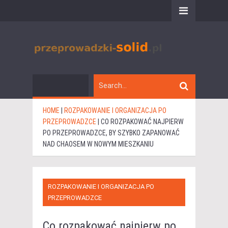
HOME
|
ROZPAKOWANIE I ORGANIZACJA PO
PRZEPROWADZCE
|
CO ROZPAKOWAĆ NAJPIERW
PO PRZEPROWADZCE, BY SZYBKO ZAPANOWAĆ
NAD CHAOSEM W NOWYM MIESZKANIU
ROZPAKOWANIE I ORGANIZACJA PO
PRZEPROWADZCE
Co rozpakować najpierw po