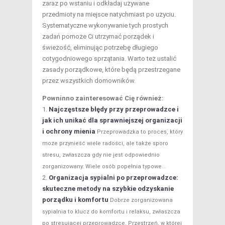
zaraz po wstaniu i odkładaj używane
przedmioty na miejsce natychmiast po użyciu.
Systematyczne wykonywanie tych prostych
zadań pomoże Ci utrzymać porządek i
świeżość, eliminując potrzebę długiego
cotygodniowego sprzątania. Warto też ustalić
zasady porządkowe, które będą przestrzegane
przez wszystkich domowników.
Powninno zainteresować Cię również:
Najczęstsze błędy przy przeprowadzce i
jak ich unikać dla sprawniejszej organizacji
i ochrony mienia
Przeprowadzka to proces, który
może przynieść wiele radości, ale także sporo
stresu, zwłaszcza gdy nie jest odpowiednio
zorganizowany. Wiele osób popełnia typowe...
Organizacja sypialni po przeprowadzce:
skuteczne metody na szybkie odzyskanie
porządku i komfortu
Dobrze zorganizowana
sypialnia to klucz do komfortu i relaksu, zwłaszcza
po stresującej przeprowadzce. Przestrzeń, w której