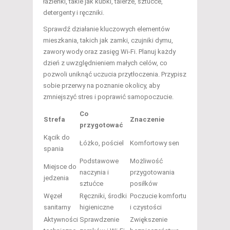
łazienki, takie jak kubki, talerze, sztućce,
detergenty i ręczniki.
Sprawdź działanie kluczowych elementów
mieszkania, takich jak zamki, czujniki dymu,
zawory wody oraz zasięg Wi-Fi. Planuj każdy
dzień z uwzględnieniem małych celów, co
pozwoli uniknąć uczucia przytłoczenia. Przypisz
sobie przerwy na poznanie okolicy, aby
zmniejszyć stres i poprawić samopoczucie.
Co
Strefa
Znaczenie
przygotować
Kącik do
Łóżko, pościel
Komfortowy sen
spania
Podstawowe
Możliwość
Miejsce do
naczynia i
przygotowania
jedzenia
sztućce
posiłków
Węzeł
Ręczniki, środki
Poczucie komfortu
sanitarny
higieniczne
i czystości
Aktywności
Sprawdzenie
Zwiększenie