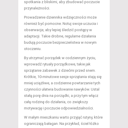
spotkania z bliskimi, aby zbudować poczucie
przynależności.
Prowadzenie dziennika wdzięczności może
również być pomocne. Notuj swoje uczucia i
obserwacje, aby lepiej śledzić postępy w
adaptacji. Takie drobne, regularne działania
budują poczucie bezpieczeństwa w nowym
otoczeniu.
By utrzymać porządek w codziennym życiu,
wprowadź rytuały porządkowe, takie jak
sprzątanie zabawek z dziećmi przed snem.
Krótkie, 10-minutowe sesje sprzątania stają się
mniej uciążliwe, a codzienne powtarzanie tych
czynności ułatwia budowanie nawyków. Ustal
stałą porę dnia na porządki, a przy tym włącz
całą rodzinę do działania, co zwiększy
motywację i poczucie odpowiedzialności.
W małym mieszkaniu warto przyjąć rutyny, które
ograniczają bałagan. Na przykład, ściel łóżko