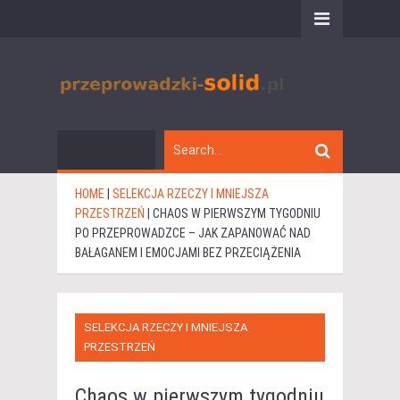
HOME
|
SELEKCJA RZECZY I MNIEJSZA
PRZESTRZEŃ
|
CHAOS W PIERWSZYM TYGODNIU
PO PRZEPROWADZCE – JAK ZAPANOWAĆ NAD
BAŁAGANEM I EMOCJAMI BEZ PRZECIĄŻENIA
SELEKCJA RZECZY I MNIEJSZA
PRZESTRZEŃ
Chaos w pierwszym tygodniu