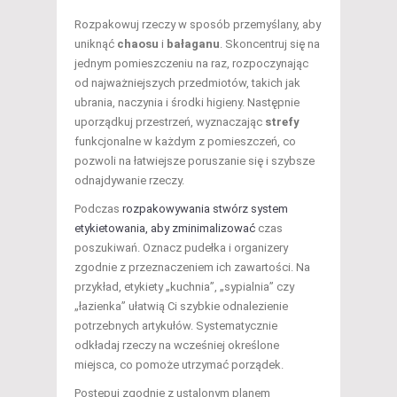
Rozpakowuj rzeczy w sposób przemyślany, aby
uniknąć
chaosu
i
bałaganu
. Skoncentruj się na
jednym pomieszczeniu na raz, rozpoczynając
od najważniejszych przedmiotów, takich jak
ubrania, naczynia i środki higieny. Następnie
uporządkuj przestrzeń, wyznaczając
strefy
funkcjonalne w każdym z pomieszczeń, co
pozwoli na łatwiejsze poruszanie się i szybsze
odnajdywanie rzeczy.
Podczas
rozpakowywania stwórz system
etykietowania, aby zminimalizować
czas
poszukiwań. Oznacz pudełka i organizery
zgodnie z przeznaczeniem ich zawartości. Na
przykład, etykiety „kuchnia”, „sypialnia” czy
„łazienka” ułatwią Ci szybkie odnalezienie
potrzebnych artykułów. Systematycznie
odkładaj rzeczy na wcześniej określone
miejsca, co pomoże utrzymać porządek.
Postępuj zgodnie z ustalonym planem