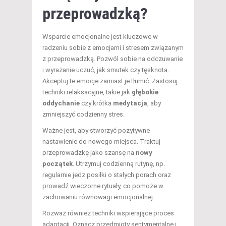
przeprowadzką?
Wsparcie emocjonalne jest kluczowe w
radzeniu sobie z emocjami i stresem związanym
z przeprowadzką. Pozwól sobie na odczuwanie
i wyrażanie uczuć, jak smutek czy tęsknota.
Akceptuj te emocje zamiast je tłumić. Zastosuj
techniki relaksacyjne, takie jak
głębokie
oddychanie
czy krótka
medytacja
, aby
zmniejszyć codzienny stres.
Ważne jest, aby stworzyć pozytywne
nastawienie do nowego miejsca. Traktuj
przeprowadzkę jako szansę na
nowy
początek
. Utrzymuj codzienną rutynę, np.
regularnie jedz posiłki o stałych porach oraz
prowadź wieczorne rytuały, co pomoże w
zachowaniu równowagi emocjonalnej.
Rozważ również techniki wspierające proces
adaptacji. Oznacz przedmioty sentymentalne i