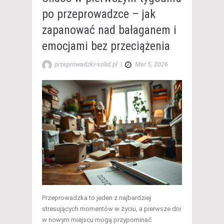
po przeprowadzce – jak
zapanować nad bałaganem i
emocjami bez przeciążenia
przeprowadzki-solid.pl
|
Mar 5, 2026
Przeprowadzka to jeden z najbardziej
stresujących momentów w życiu, a pierwsze dni
w nowym miejscu mogą przypominać