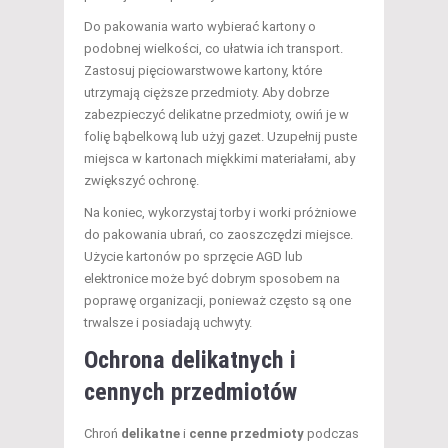
Do pakowania warto wybierać kartony o
podobnej wielkości, co ułatwia ich transport.
Zastosuj pięciowarstwowe kartony, które
utrzymają cięższe przedmioty. Aby dobrze
zabezpieczyć delikatne przedmioty, owiń je w
folię bąbelkową lub użyj gazet. Uzupełnij puste
miejsca w kartonach miękkimi materiałami, aby
zwiększyć ochronę.
Na koniec, wykorzystaj torby i worki próżniowe
do pakowania ubrań, co zaoszczędzi miejsce.
Użycie kartonów po sprzęcie AGD lub
elektronice może być dobrym sposobem na
poprawę organizacji, ponieważ często są one
trwalsze i posiadają uchwyty.
Ochrona delikatnych i
cennych przedmiotów
Chroń
delikatne
i
cenne przedmioty
podczas