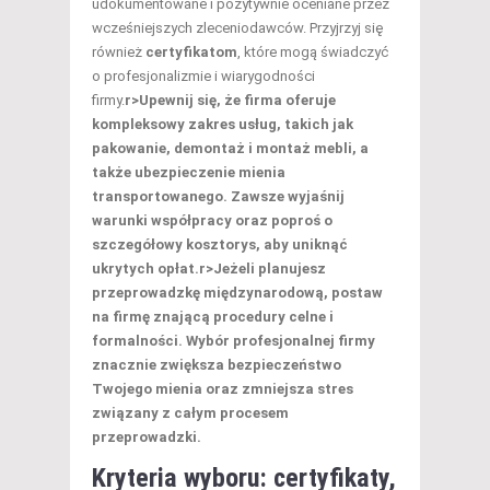
udokumentowane i pozytywnie oceniane przez
wcześniejszych zleceniodawców. Przyjrzyj się
również
certyfikatom
, które mogą świadczyć
o profesjonalizmie i wiarygodności
firmy.
r>Upewnij się, że firma oferuje
kompleksowy
zakres usług
, takich jak
pakowanie, demontaż i montaż mebli, a
także ubezpieczenie mienia
transportowanego. Zawsze wyjaśnij
warunki współpracy oraz poproś o
szczegółowy kosztorys, aby uniknąć
ukrytych opłat.
r>Jeżeli planujesz
przeprowadzkę międzynarodową, postaw
na firmę znającą
procedury celne
i
formalności. Wybór profesjonalnej firmy
znacznie zwiększa bezpieczeństwo
Twojego mienia oraz zmniejsza stres
związany z całym procesem
przeprowadzki.
Kryteria wyboru: certyfikaty,