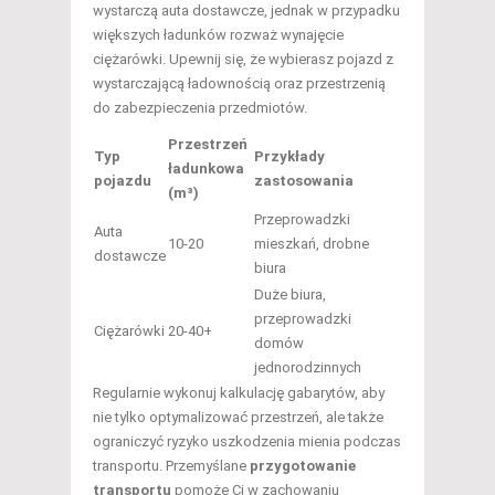
wystarczą auta dostawcze, jednak w przypadku
większych ładunków rozważ wynajęcie
ciężarówki. Upewnij się, że wybierasz pojazd z
wystarczającą ładownością oraz przestrzenią
do zabezpieczenia przedmiotów.
Przestrzeń
Typ
Przykłady
ładunkowa
pojazdu
zastosowania
(m³)
Przeprowadzki
Auta
10-20
mieszkań, drobne
dostawcze
biura
Duże biura,
przeprowadzki
Ciężarówki
20-40+
domów
jednorodzinnych
Regularnie wykonuj kalkulację gabarytów, aby
nie tylko optymalizować przestrzeń, ale także
ograniczyć ryzyko uszkodzenia mienia podczas
transportu. Przemyślane
przygotowanie
transportu
pomoże Ci w zachowaniu