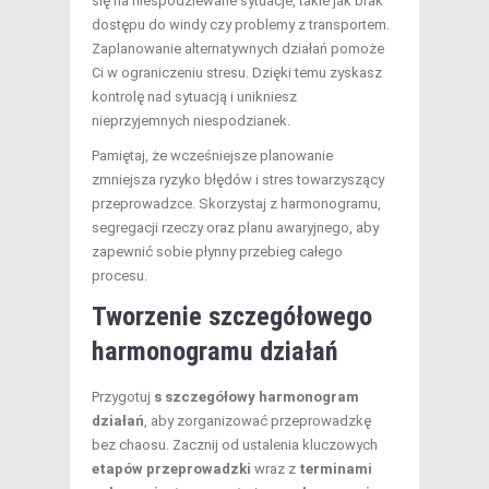
się na niespodziewane sytuacje, takie jak brak
dostępu do windy czy problemy z transportem.
Zaplanowanie alternatywnych działań pomoże
Ci w ograniczeniu stresu. Dzięki temu zyskasz
kontrolę nad sytuacją i unikniesz
nieprzyjemnych niespodzianek.
Pamiętaj, że wcześniejsze planowanie
zmniejsza ryzyko błędów i stres towarzyszący
przeprowadzce. Skorzystaj z harmonogramu,
segregacji rzeczy oraz planu awaryjnego, aby
zapewnić sobie płynny przebieg całego
procesu.
Tworzenie szczegółowego
harmonogramu działań
Przygotuj
s szczegółowy harmonogram
działań
, aby zorganizować przeprowadzkę
bez chaosu. Zacznij od ustalenia kluczowych
etapów przeprowadzki
wraz z
terminami