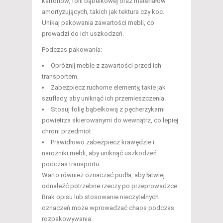
kartonów, folii bąbelkowej oraz materiałów
amortyzujących, takich jak tektura czy koc.
Unikaj pakowania zawartości mebli, co
prowadzi do ich uszkodzeń.
Podczas pakowania:
Opróżnij meble z zawartości przed ich
transportem.
Zabezpiecz ruchome elementy, takie jak
szuflady, aby uniknąć ich przemieszczenia.
Stosuj folię bąbelkową z pęcherzykami
powietrza skierowanymi do wewnątrz, co lepiej
chroni przedmiot.
Prawidłowo zabezpiecz krawędzie i
narożniki mebli, aby uniknąć uszkodzeń
podczas transportu.
Warto również oznaczać pudła, aby łatwiej
odnaleźć potrzebne rzeczy po przeprowadzce.
Brak opisu lub stosowanie nieczytelnych
oznaczeń może wprowadzać chaos podczas
rozpakowywania.