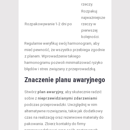
rzeczy.
Rozpakuj
najważniejsze
Rozpakowywanie
1-2 dni po
rzeczy w
pierwszej
kolejności.
Regularnie weryfikuj swój harmonogram, aby
mieć pewność, że wszystko przebiega zgodnie
z planem. Wprowadzenie takiego
harmonogramu pozwoli minimalizować ryzyko
błędów i stres związany z przeprowadzką.
Znaczenie planu awaryjnego
Stwórz
plan awaryjny
, aby skutecznie radzić
sobie z
nieprzewidzianymi zdarzeniami
podczas przeprowadzki. Uwzględnij w nim
alternatywne rozwiązania, takie jak dodatkowy
czas na realizację oraz rezerwowe materiały do
pakowania. Zbierz kontakty do firmy