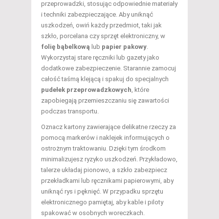
przeprowadzki, stosując odpowiednie materiały
i techniki zabezpieczające. Aby uniknąć
uszkodzeń, owiń każdy przedmiot, taki jak
szkło, porcelana czy sprzęt elektroniczny, w
folię bąbelkową
lub
papier pakowy
.
Wykorzystaj stare ręczniki lub gazety jako
dodatkowe zabezpieczenie. Starannie zamocuj
całość taśmą klejącą i spakuj do specjalnych
pudełek przeprowadzkowych
, które
zapobiegają przemieszczaniu się zawartości
podczas transportu.
Oznacz kartony zawierające delikatne rzeczy za
pomocą markerów i naklejek informujących o
ostrożnym traktowaniu. Dzięki tym środkom
minimalizujesz ryzyko uszkodzeń. Przykładowo,
talerze układaj pionowo, a szkło zabezpiecz
przekładkami lub ręcznikami papierowymi, aby
uniknąć rys i pęknięć. W przypadku sprzętu
elektronicznego pamiętaj, aby kable i piloty
spakować w osobnych woreczkach.