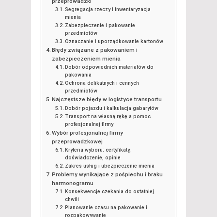
przeprowadzki
Segregacja rzeczy i inwentaryzacja
mienia
Zabezpieczenie i pakowanie
przedmiotów
Oznaczanie i uporządkowanie kartonów
Błędy związane z pakowaniem i
zabezpieczeniem mienia
Dobór odpowiednich materiałów do
pakowania
Ochrona delikatnych i cennych
przedmiotów
Najczęstsze błędy w logistyce transportu
Dobór pojazdu i kalkulacja gabarytów
Transport na własną rękę a pomoc
profesjonalnej firmy
Wybór profesjonalnej firmy
przeprowadzkowej
Kryteria wyboru: certyfikaty,
doświadczenie, opinie
Zakres usług i ubezpieczenie mienia
Problemy wynikające z pośpiechu i braku
harmonogramu
Konsekwencje czekania do ostatniej
chwili
Planowanie czasu na pakowanie i
rozpakowywanie