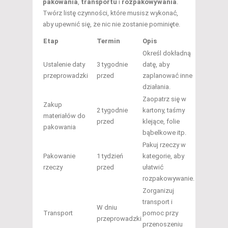
pakowania
,
transportu
i
rozpakowywania
.
Twórz listę czynności, które musisz wykonać,
aby upewnić się, że nic nie zostanie pominięte.
Etap
Termin
Opis
Określ dokładną
Ustalenie daty
3 tygodnie
datę, aby
przeprowadzki
przed
zaplanować inne
działania.
Zaopatrz się w
Zakup
2 tygodnie
kartony, taśmy
materiałów do
przed
klejące, folie
pakowania
bąbelkowe itp.
Pakuj rzeczy w
Pakowanie
1 tydzień
kategorie, aby
rzeczy
przed
ułatwić
rozpakowywanie.
Zorganizuj
transport i
W dniu
Transport
pomoc przy
przeprowadzki
przenoszeniu