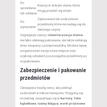
Do
Rzeczy w dobrym stanie, które
sprzedania
mogą przydać się innym.
lub oddania
Zeptuowane lub uszkodzone
Do
przedmioty, które nie nadają się do
wyrzucenia
dalszego użycia.
Segregacja rzeczy i
inwentaryzacja mienia
nie tylko ułatwiają pakowanie, ale także redukują
stres związany z przeprowadzką. Możesz lepiej
zorganizować swoje nowe miejsce oraz
szybciej odnaleźć poszczególne przedmioty po
rozpakowaniu.
Zabezpieczenie i pakowanie
przedmiotów
Zabezpiecz każdą rzecz, aby uniknąć
uszkodzeń w trakcie transportu. Przygotuj się
wcześniej, zaopatrując się w
kartony
,
folie
bąbelkowe
,
taśmy klejące
,
worki próżniowe