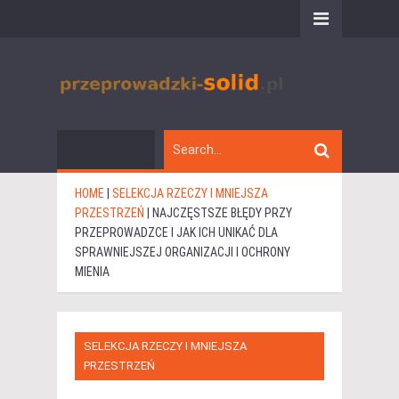
HOME
|
SELEKCJA RZECZY I MNIEJSZA
PRZESTRZEŃ
|
NAJCZĘSTSZE BŁĘDY PRZY
PRZEPROWADZCE I JAK ICH UNIKAĆ DLA
SPRAWNIEJSZEJ ORGANIZACJI I OCHRONY
MIENIA
SELEKCJA RZECZY I MNIEJSZA
PRZESTRZEŃ