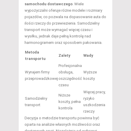
samochodu dostawczego
. Wiele
wypożyczalni oferuje różne modele i rozmiary
pojazdów, co pozwala na dopasowanie auta do
ilości rzeczy do przewiezienia. Samodzielny
transport może wymagać więcej czasu i
wysiłku, jednak daje pełną kontrolę nad
harmonogramem oraz sposobem pakowania.
Metoda
Zalety
Wady
transportu
Profesjonalna
Wynajem firmy
obsługa,
Wyższe
przeprowadzkowej
oszczędność
koszty
czasu
Więcej pracy,
Niższe
Samodzielny
ryzyko
koszty, pełna
transport
uszkodzenia
kontrola
rzeczy
Decyzja o metodzie transportu powinna być
oparta na analizie własnych możliwości oraz
dostępnych opcji. Niezależnie od wybranej