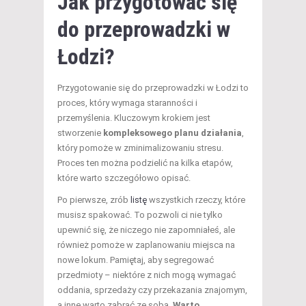
Jak przygotować się
do przeprowadzki w
Łodzi?
Przygotowanie się do przeprowadzki w Łodzi to
proces, który wymaga staranności i
przemyślenia. Kluczowym krokiem jest
stworzenie
kompleksowego planu działania
,
który pomoże w zminimalizowaniu stresu.
Proces ten można podzielić na kilka etapów,
które warto szczegółowo opisać.
Po pierwsze, zrób
listę
wszystkich rzeczy, które
musisz spakować. To pozwoli ci nie tylko
upewnić się, że niczego nie zapomniałeś, ale
również pomoże w zaplanowaniu miejsca na
nowe lokum. Pamiętaj, aby segregować
przedmioty – niektóre z nich mogą wymagać
oddania, sprzedaży czy przekazania znajomym,
a inne warto zabrać ze sobą.
Warto