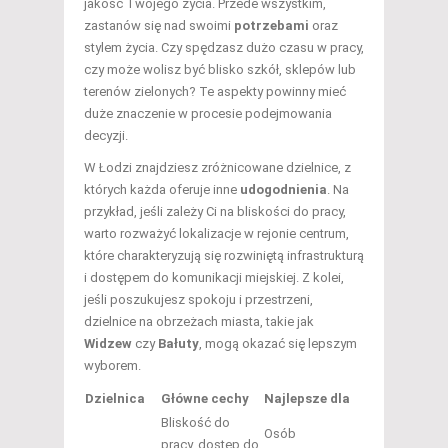
jakość Twojego życia. Przede wszystkim,
zastanów się nad swoimi
potrzebami
oraz
stylem życia. Czy spędzasz dużo czasu w pracy,
czy może wolisz być blisko szkół, sklepów lub
terenów zielonych? Te aspekty powinny mieć
duże znaczenie w procesie podejmowania
decyzji.
W Łodzi znajdziesz zróżnicowane dzielnice, z
których każda oferuje inne
udogodnienia
. Na
przykład, jeśli zależy Ci na bliskości do pracy,
warto rozważyć lokalizacje w rejonie centrum,
które charakteryzują się rozwiniętą infrastrukturą
i dostępem do komunikacji miejskiej. Z kolei,
jeśli poszukujesz spokoju i przestrzeni,
dzielnice na obrzeżach miasta, takie jak
Widzew
czy
Bałuty
, mogą okazać się lepszym
wyborem.
Dzielnica
Główne cechy
Najlepsze dla
Bliskość do
Osób
pracy, dostęp do