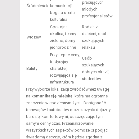
pracujących,
Śródmieście
komunikacji,
młodych
bogata oferta
profesjonalistów
kulturalna
Spokojna
Rodzin z
okolica, tereny
dziećmi, osób
Widzew
zielone, domy
szukających
jednorodzinne
relaksu
Przystępne ceny,
Osób
tradycyjny
szukających
Bałuty
charakter,
dobrych okazji,
rozwijająca się
studentów
infrastruktura
Przy wyborze lokalizacji zwróć również uwagę
na
komunikację miejską
, która ma ogromne
znaczenie w codziennym życiu. Dostępność
tramwajów i autobusów może uczynić dojazdy
bardziej komfortowymi, oszczędzając tym
samym cenny czas. Przeanalizowanie
wszystkich tych aspektów pomoże Ci podjąć
świadomą decyzję, która będzie zgodna z