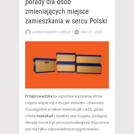
porady dla osób
zmieniających miejsce
zamieszkania w sercu Polski
przeprowadzki-solid.pl
|
Mar 31, 2022
Przeprowadzka
to ogromne wyzwanie, które
często wiąże się z dużym stresem i chaosem.
Szczególnie w takim mieście jak Łódź, gdzie
oferta
mieszkań
i dzielnic jest bogata, podjęcie
decyzji może być jeszcze trudniejsze. Kluczowe
jest nie tylko odpowiednie przygotowanie i