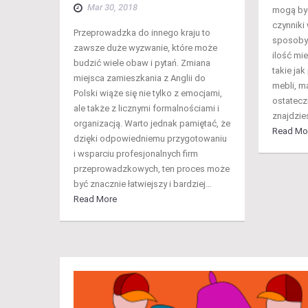
Mar 30, 2018
mogą być
czynniki
Przeprowadzka do innego kraju to
sposoby 
zawsze duże wyzwanie, które może
ilość mi
budzić wiele obaw i pytań. Zmiana
takie ja
miejsca zamieszkania z Anglii do
mebli, m
Polski wiąże się nie tylko z emocjami,
ostatecz
ale także z licznymi formalnościami i
znajdzie
organizacją. Warto jednak pamiętać, że
Read Mo
dzięki odpowiedniemu przygotowaniu
i wsparciu profesjonalnych firm
przeprowadzkowych, ten proces może
być znacznie łatwiejszy i bardziej…
Read More