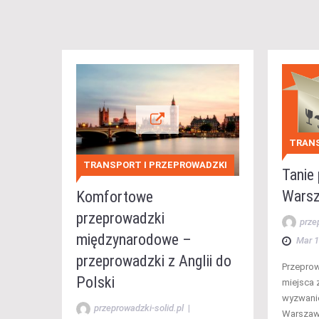
TRANS
TRANSPORT I PRZEPROWADZKI
Tanie
Warsz
Komfortowe
przeprowadzki
prze
międzynarodowe –
Mar 1
przeprowadzki z Anglii do
Przeprow
Polski
miejsca 
wyzwanie
przeprowadzki-solid.pl
|
Warszawi