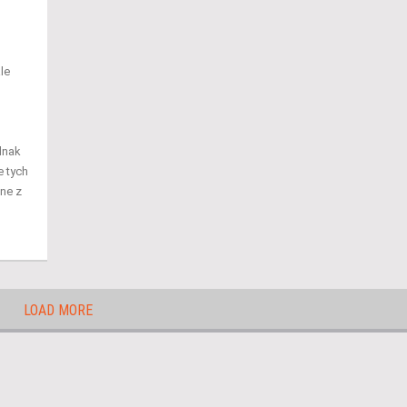
le
dnak
 tych
ne z
LOAD MORE