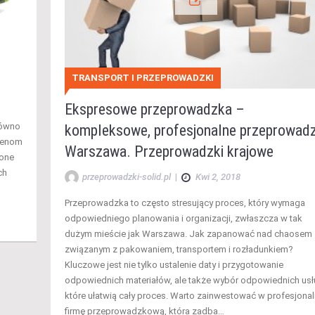
TRANSPORT I PRZEPROWADZKI
Ekspresowe przeprowadzka –
równo
kompleksowe, profesjonalne przeprowadz
 cenom
Warszawa. Przeprowadzki krajowe
 one
ch
przeprowadzki-solid.pl
|
Kwi 2, 2018
m
Przeprowadzka to często stresujący proces, który wymaga
…
odpowiedniego planowania i organizacji, zwłaszcza w tak
dużym mieście jak Warszawa. Jak zapanować nad chaosem
związanym z pakowaniem, transportem i rozładunkiem?
Kluczowe jest nie tylko ustalenie daty i przygotowanie
odpowiednich materiałów, ale także wybór odpowiednich usł
które ułatwią cały proces. Warto zainwestować w profesjona
firmę przeprowadzkową, która zadba…