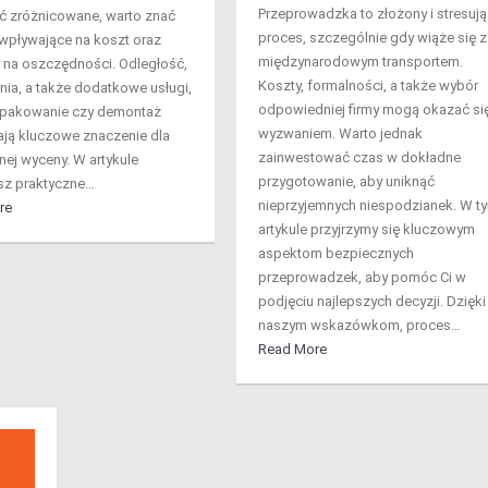
Przeprowadzka to złożony i stresują
 zróżnicowane, warto znać
proces, szczególnie gdy wiąże się z
 wpływające na koszt oraz
międzynarodowym transportem.
na oszczędności. Odległość,
Koszty, formalności, a także wybór
enia, a także dodatkowe usługi,
odpowiedniej firmy mogą okazać si
k pakowanie czy demontaż
wyzwaniem. Warto jednak
ają kluczowe znaczenie dla
zainwestować czas w dokładne
nej wyceny. W artykule
przygotowanie, aby uniknąć
sz praktyczne…
nieprzyjemnych niespodzianek. W t
re
artykule przyjrzymy się kluczowym
aspektom bezpiecznych
przeprowadzek, aby pomóc Ci w
podjęciu najlepszych decyzji. Dzięki
naszym wskazówkom, proces…
Read More