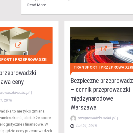
Read More
PORT I PRZEPROWADZKI
TRANSPORT I PRZEPROWADZK
 przeprowadzki
Bezpieczne przeprowadz
awa ceny
– cennik przeprowadzki
prowadzki-solid.pl
|
międzynarodowe
1, 2018
Warszawa
adzka to nie tylko zmiana
zamieszkania, ale także spore
przeprowadzki-solid.pl
|
 logistyczne i finansowe. W
Lut 21, 2018
e, gdzie ceny przeprowadzek