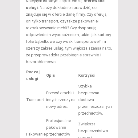
Kolejnym istotnym aspektem są
oferowane
usługi
. Należy dokładnie sprawdzić, co
znajduje się w ofercie danej firmy. Czy oferują
oni tylko transport, czy także pakowanie i
rozpakowywanie mebli? Czy dysponują
odpowiednim wyposażeniem, takim jak kartony,
folie bąbelkowe czy wózki transportowe? Im
szerszy zakres usług, tym większa szansa na to,
że przeprowadzka przebiegnie sprawnie i
bezproblemowo.
Rodzaj
Opis
Korzyści
usługi
Szybka i
Przewóz mebli i
bezpieczna
Transport
innych rzeczy na
dostawa
nowy adres.
przemieszczanych
przedmiotów.
Profesjonalne
Zwiększa
pakowanie
bezpieczeństwo
Pakowanie
przedmiotów
rzeczy i