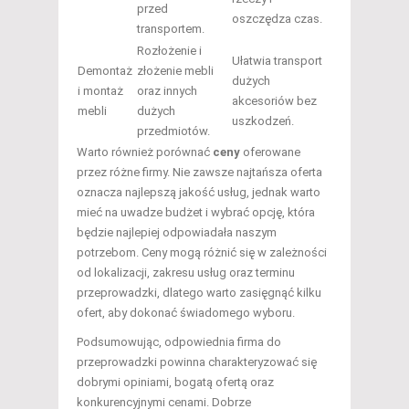
przed
oszczędza czas.
transportem.
Rozłożenie i
Ułatwia transport
Demontaż
złożenie mebli
dużych
i montaż
oraz innych
akcesoriów bez
mebli
dużych
uszkodzeń.
przedmiotów.
Warto również porównać
ceny
oferowane
przez różne firmy. Nie zawsze najtańsza oferta
oznacza najlepszą jakość usług, jednak warto
mieć na uwadze budżet i wybrać opcję, która
będzie najlepiej odpowiadała naszym
potrzebom. Ceny mogą różnić się w zależności
od lokalizacji, zakresu usług oraz terminu
przeprowadzki, dlatego warto zasięgnąć kilku
ofert, aby dokonać świadomego wyboru.
Podsumowując, odpowiednia firma do
przeprowadzki powinna charakteryzować się
dobrymi opiniami, bogatą ofertą oraz
konkurencyjnymi cenami. Dobrze