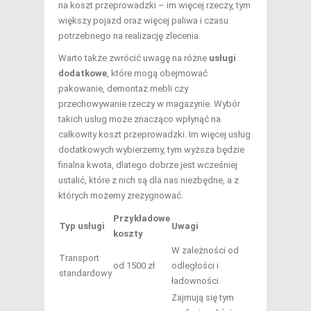
na koszt przeprowadzki – im więcej rzeczy, tym
większy pojazd oraz więcej paliwa i czasu
potrzebnego na realizację zlecenia.
Warto także zwrócić uwagę na różne
usługi
dodatkowe
, które mogą obejmować
pakowanie, demontaż mebli czy
przechowywanie rzeczy w magazynie. Wybór
takich usług może znacząco wpłynąć na
całkowity koszt przeprowadzki. Im więcej usług
dodatkowych wybierzemy, tym wyższa będzie
finalna kwota, dlatego dobrze jest wcześniej
ustalić, które z nich są dla nas niezbędne, a z
których możemy zrezygnować.
Przykładowe
Typ usługi
Uwagi
koszty
W zależności od
Transport
od 1500 zł
odległości i
standardowy
ładowności.
Zajmują się tym