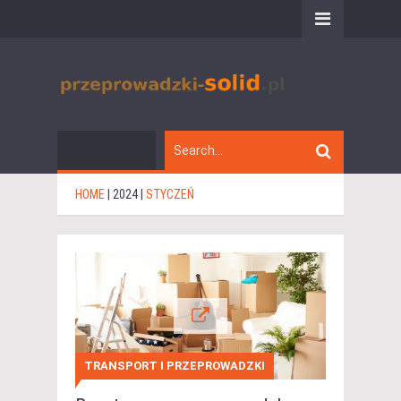
HOME
|
2024
|
STYCZEŃ
TRANSPORT I PRZEPROWADZKI