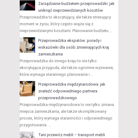
Zarządzanie budżetem przeprowadzki: jak
uniknąć nieprzewidzianych kosztów
Przeprowadzka to ekscytujący, ale także stresujący
moment w życiu, który często wiąże się z
nieprzewidzianymi kosztami. Planowanie budżetu …
Przeprowadzka ekspatów: porady i
wskazówki dla osób zmieniających kraj
zamieszkania
Przeprowadzka do innego kraju to nie tylko
ekscytująca przygoda, ale także ogromne wyzwanie,
które wymaga starannego planowania i …
Przeprowadzka międzynarodowa: jak
znaleźć odpowiedniego partnera
przeprowadzkowego
Przeprowadzka międzynarodowa to nie tylko zmiana
miejsca zamieszkania, ale także skomplikowany
proces, który wymaga staranności i odpowiedniego
przygotowania. …
Tani przewóz mebli – transport mebli