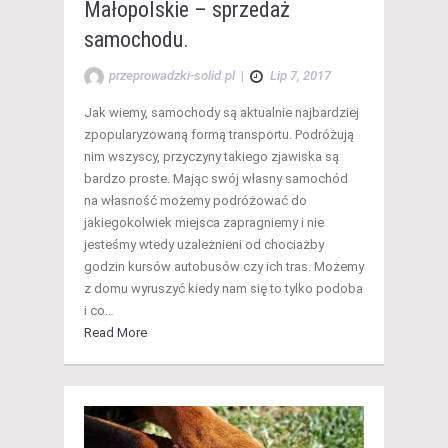
Małopolskie – sprzedaż
samochodu.
przeprowadzki-solid.pl
|
Lip 7, 2017
Jak wiemy, samochody są aktualnie najbardziej
zpopularyzowaną formą transportu. Podróżują
nim wszyscy, przyczyny takiego zjawiska są
bardzo proste. Mając swój własny samochód
na własność możemy podróżować do
jakiegokolwiek miejsca zapragniemy i nie
jesteśmy wtedy uzależnieni od chociażby
godzin kursów autobusów czy ich tras. Możemy
z domu wyruszyć kiedy nam się to tylko podoba
i co…
Read More