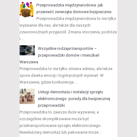
Przeprowadzka międzynarodowa: jak
przenieść zwierzęta domowe bezpiecznie
Przeprowadzka międzynarodowa to nie tylko
wyzwanie dla nas, ale także dla naszych
czworonożnych przyjaciół. Zmiana otoczenia, podróże
i …
Wszystkie rodzaje transportów –
przeprowadzki domów i mieszkań
Warszawa
Przeprowadzka to nie tylko zmiana adresu, ale także
spora dawka emocji i logistycznych wyzwań. W
Warszawie, gdzie konkurencja …
Usługi demontażu i instalacji sprzętu
elektronicznego: porady dla bezpiecznej
przeprowadzki
Przeprowadzka to zawsze duże wyzwanie, a
szczególnie skomplikowane może być
przetransportowanie sprzętu elektronicznego.
Niewłaściwy demontaż lub pakowanie może …