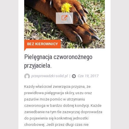
BEZ KIEROWNICY
Pielęgnacja czworonożnego
przyjaciela.
przeprowadzki-solid.pl
|
Cze 19, 2017
Każdy właściciel zwierzęcia przyzna, że
prawidłowa pielęgnacja skóry, uszu oraz
pazurów może pomóc w utrzymaniu
czworonoga w bardzo dobrej kondycji. Każde
zaniedbanie na tym tle zazwyczaj doprowadza
do pojawienia się konkretnej jednostki
chorobowej. Jeśli przez długi czas nie