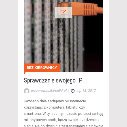
BEZ KIEROWNICY
Sprawdzanie swojego IP
przeprowadzki-solid.pl
|
Lip 13, 2017
Każdego dnia serfujemy po Internecie
korzystając z komputera, tabletu, czy
smartfona. W tym samym czasie po sieci serfują
miliony innych osób, łączą swoje urządzenia z
siecią. Na co dzień nie zastanawiamy się pewnie