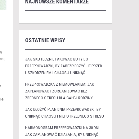
NAJNOWSZE KOMENTARZE
OSTATNIE WPISY
ą
raną
JAK SKUTECZNIE PAKOWAĆ BUTY DO
PRZEPROWADZKI, BY ZABEZPIECZYĆ JE PRZED
USZKODZENIEM I CHAOSU UNIKNĄĆ
PRZEPROWADZKA Z NIEMOWLAKIEM: JAK
e
ZAPLANOWAĆ I ZORGANIZOWAĆ BEZ
ZBĘDNEGO STRESU DLA CAŁEJ RODZINY
ie
JAK UŁOŻYĆ PLAN DNIA PRZEPROWADZKI, BY
UNIKNĄĆ CHAOSU I NIEPOTRZEBNEGO STRESU
HARMONOGRAM PRZEPROWADZKI NA 30 DNI:
JAK ZAPLANOWAĆ DZIAŁANIA, BY UNIKNĄĆ