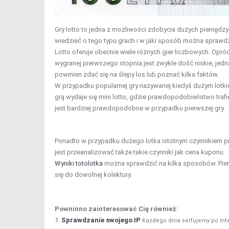
Gry lotto to jedna z możliwości zdobycia dużych pieniędzy
wiedzieć o tego typu grach i w jaki sposób można spraw
Lotto oferuje obecnie wiele różnych gier liczbowych. O
wygranej pierwszego stopnia jest zwykle dość niskie, jedn
powinien zdać się na ślepy los lub poznać kilka faktów.
W przypadku popularnej gry nazywanej kiedyś dużym lotk
grą wydaje się mini lotto, gdzie prawdopodobieństwo trafie
jest bardziej prawdopodobne w przypadku pierwszej gry.
Ponadto w przypadku dużego lotka istotnym czynnikiem pr
jest przeanalizować także takie czynniki jak cena kuponu.
Wyniki totolotka
można sprawdzić na kilka sposobów. Pierws
się do dowolnej kolektury.
Powninno zainteresować Cię również:
Sprawdzanie swojego IP
Każdego dnia serfujemy po Int