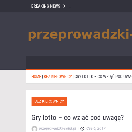
BREAKING NEWS
HOME
|
BEZ KIEROWNICY
|
GRY LOTTO – CO WZIĄĆ POD UWA
BEZ KIEROWNICY
Gry lotto – co wziąć pod uwagę?
przeprowadzki-solid.pl
|
Cze 6, 2017