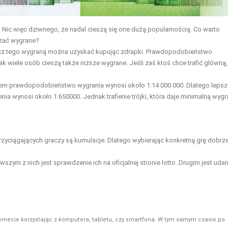
. Nic więc dziwnego, że nadal cieszą się one dużą popularnością. Co warto
dzać wygrane?
prócz tego wygraną można uzyskać kupując zdrapki. Prawdopodobieństwo
ak wiele osób cieszą także niższe wygrane. Jeśli zaś ktoś chce trafić główną,
iem prawdopodobieństwo wygrania wynosi około 1:14 000 000. Dlatego lepsz
nia wynosi około 1:650000. Jednak trafienie trójki, która daje minimalną wyg
zyciągających graczy są kumulacje. Dlatego wybierając konkretną grę dobrz
zym z nich jest sprawdzenie ich na oficjalnej stronie lotto. Drugim jest udan
ernecie korzystając z komputera, tabletu, czy smartfona. W tym samym czasie po