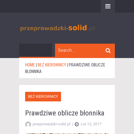
HOME
|
BEZ KIEROWNICY
|
PRAWDZIWE OBLICZE
BŁONNIKA
BEZ KIEROWNICY
Prawdziwe oblicze błonnika
przeprowadzki-solid.pl
|
Lut 12, 2017