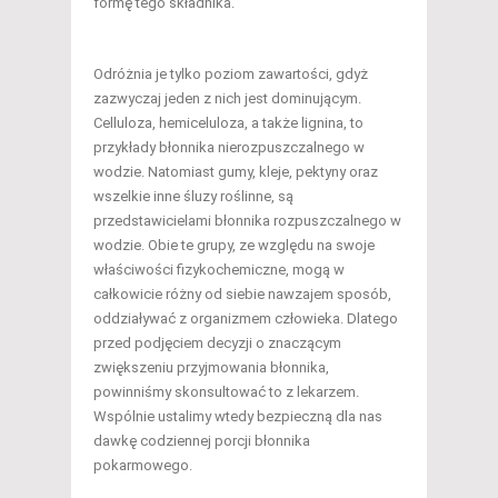
formę tego składnika.
Odróżnia je tylko poziom zawartości, gdyż
zazwyczaj jeden z nich jest dominującym.
Celluloza, hemiceluloza, a także lignina, to
przykłady błonnika nierozpuszczalnego w
wodzie. Natomiast gumy, kleje, pektyny oraz
wszelkie inne śluzy roślinne, są
przedstawicielami błonnika rozpuszczalnego w
wodzie. Obie te grupy, ze względu na swoje
właściwości fizykochemiczne, mogą w
całkowicie różny od siebie nawzajem sposób,
oddziaływać z organizmem człowieka. Dlatego
przed podjęciem decyzji o znaczącym
zwiększeniu przyjmowania błonnika,
powinniśmy skonsultować to z lekarzem.
Wspólnie ustalimy wtedy bezpieczną dla nas
dawkę codziennej porcji błonnika
pokarmowego.