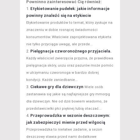
Powninno zainteresować Cię również:
Etykietowanie pudełek: jakie informacje
powinny znaleźć się na etykiecie
Etykietowanie produktów to temat, który zyskuje na
znaczeniu w dobie rosnącej świadomości
konsumentów. Właściwie zaprojektowana etykieta
nie tylko przyciąga uwagę, ale przede...
Pielęgnacja czworonożnego przyjaciela.
Każdy właściciel zwierzęcia przyzna, że prawidłowa
pielęgnacja skóry, uszu oraz pazurów może pomóc
w utrzymaniu czworonoga w bardzo dobrej
kondycji. Każde zaniedbanie...
Ciekawe gry dla dziewczyn
Wiele osób
zastanawia się jakie są najfajniejsze gry mmorpg
dla dziewczyn. Nie od dziś bowiem wiadomo, że
przedstawicielki płci pięknej lubią otaczać...
Przeprowadzka w sezonie deszczowym:
jak zabezpieczyć mienie przed wilgocią
Przeprowadzka to niełatwe zadanie, a sezon
deszczowy stawia przed nami dodatkowe