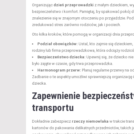
Organizując
dzień przeprowadzki
z małym dzieckiem, wy
bezpieczeństwo i komfort. Pamiętaj, by spakować pokój dz
znalezienie się w znajomym otoczeniu po przyjeździe. Po
zredukować stres zarówno rodziców, jak i pociech.
Oto kilka kroków, które pomogą w organizacji dnia przepr
Podział obowiązków:
Ustal, kto zajmie się dzieckiem
rodziny lub firma przeprowadzkowa, która odciąży rodzic
Bezpieczeństwo dziecka:
Upewnij się, że dziecko nie
było zajęte w czasie, gdy trwa przeprowadzka.
Harmonogram przerw:
Planuj regularne przerwy na 
Zadbanie o te aspekty umożliwi sprawniejszą organizację 
dziecka.
Zapewnienie bezpieczeńst
transportu
Dokładnie zabezpiecz
rzeczy niemowlaka
w trakcie tran
kartonów do pakowania delikatnych przedmiotów, takich 