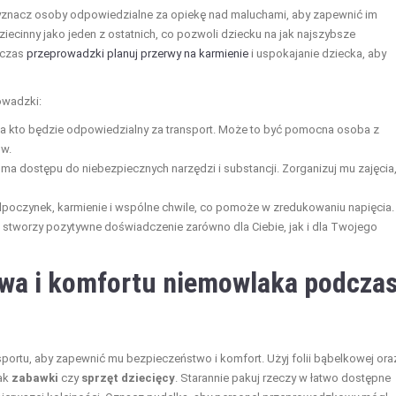
znacz osoby odpowiedzialne za opiekę nad maluchami, aby zapewnić im
iecinny jako jeden z ostatnich, co pozwoli dziecku na jak najszybsze
dczas
przeprowadzki planuj przerwy na karmienie
i uspokajanie dziecka, aby
owadzki:
, a kto będzie odpowiedzialny za transport. Może to być pomocna osoba z
ów.
 ma dostępu do niebezpiecznych narzędzi i substancji. Zorganizuj mu zajęcia
odpoczynek, karmienie i wspólne chwile, co pomoże w zredukowaniu napięcia.
i stworzy pozytywne doświadczenie zarówno dla Ciebie, jak i dla Twojego
wa i komfortu niemowlaka podcza
sportu, aby zapewnić mu bezpieczeństwo i komfort. Użyj folii bąbelkowej ora
jak
zabawki
czy
sprzęt dziecięcy
. Starannie pakuj rzeczy w łatwo dostępne