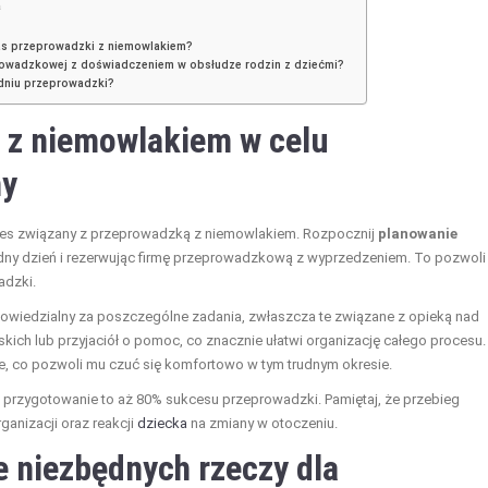
a
zas przeprowadzki z niemowlakiem?
prowadzkowej z doświadczeniem w obsłudze rodzin z dziećmi?
 dniu przeprowadzki?
 z niemowlakiem w celu
ny
tres związany z przeprowadzką z niemowlakiem. Rozpocznij
planowanie
odny dzień i rezerwując firmę przeprowadzkową z wyprzedzeniem. To pozwoli 
adzki.
powiedzialny za poszczególne zadania, zwłaszcza te związane z opieką nad
skich lub przyjaciół o pomoc, co znacznie ułatwi organizację całego procesu.
e, co pozwoli mu czuć się komfortowo w tym trudnym okresie.
re przygotowanie to aż 80% sukcesu przeprowadzki. Pamiętaj, że przebieg
anizacji oraz reakcji
dziecka
na zmiany w otoczeniu.
 niezbędnych rzeczy dla