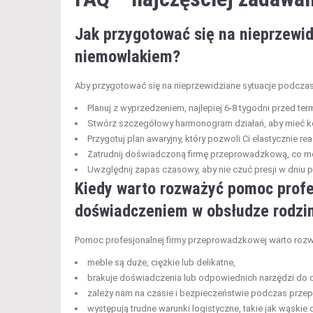
Jak przygotować się na nieprzewi
niemowlakiem?
Aby przygotować się na nieprzewidziane sytuacje podczas
Planuj z wyprzedzeniem, najlepiej 6-8 tygodni przed t
Stwórz szczegółowy harmonogram działań, aby mieć ko
Przygotuj plan awaryjny, który pozwoli Ci elastycznie r
Zatrudnij doświadczoną firmę przeprowadzkową, co mo
Uwzględnij zapas czasowy, aby nie czuć presji w dniu 
Kiedy warto rozważyć pomoc profe
doświadczeniem w obsłudze rodzin
Pomoc profesjonalnej firmy przeprowadzkowej warto rozw
meble są duże, ciężkie lub delikatne,
brakuje doświadczenia lub odpowiednich narzędzi do d
zależy nam na czasie i bezpieczeństwie podczas prze
występują trudne warunki logistyczne, takie jak wąskie