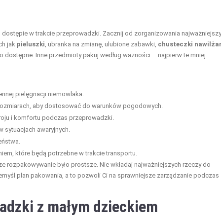
 dostępie w trakcie przeprowadzki. Zacznij od zorganizowania najważniejsz
ch jak
pieluszki
, ubranka na zmianę, ulubione zabawki,
chusteczki nawilża
two dostępne. Inne przedmioty pakuj według ważności – najpierw te mniej
nnej pielęgnacji niemowlaka.
h rozmiarach, aby dostosować do warunków pogodowych.
oju i komfortu podczas przeprowadzki.
 w sytuacjach awaryjnych.
eństwa.
eniem, które będą potrzebne w trakcie transportu.
sze rozpakowywanie było prostsze. Nie wkładaj najważniejszych rzeczy do
emyśl plan pakowania, a to pozwoli Ci na sprawniejsze zarządzanie podczas
wadzki z małym dzieckiem