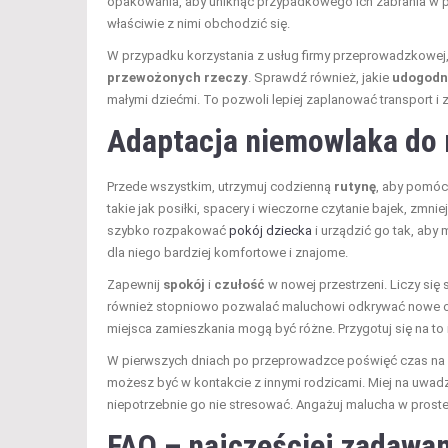
opakowania, aby uniknąć przypadkowego ich zabrania w p
właściwie z nimi obchodzić się.
W przypadku korzystania z usług firmy przeprowadzkowej,
przewożonych rzeczy
. Sprawdź również, jakie
udogodn
małymi dziećmi. To pozwoli lepiej zaplanować transport 
Adaptacja niemowlaka do
Przede wszystkim, utrzymuj codzienną
rutynę
, aby pomóc
takie jak posiłki, spacery i wieczorne czytanie bajek, zmn
szybko rozpakować
pokój dziecka
i urządzić go tak, aby
dla niego bardziej komfortowe i znajome.
Zapewnij
spokój
i
czułość
w nowej przestrzeni. Liczy si
również stopniowo pozwalać maluchowi odkrywać nowe oto
miejsca zamieszkania mogą być różne. Przygotuj się na to
W pierwszych dniach po przeprowadzce poświęć czas na po
możesz być w kontakcie z innymi rodzicami. Miej na uwad
niepotrzebnie go nie stresować. Angażuj malucha w prost
FAQ – najczęściej zadawan