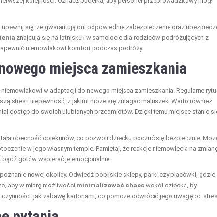
ierwszej kolejności. Oznacz pudełka, aby personel przeprowadzkowy mógł
 upewnij się, że gwarantują oni odpowiednie zabezpieczenie oraz ubezpiecz
ienia
znajdują się na lotnisku i w samolocie dla rodziców podróżujących z
i zapewnić niemowlakowi komfort podczas podróży.
 nowego miejsca zamieszkania
 niemowlakowi w adaptacji do nowego miejsca zamieszkania. Regularne rytua
iejszą stres i niepewność, z jakimi może się zmagać maluszek. Warto również
 miał dostęp do swoich ulubionych przedmiotów. Dzięki temu miejsce stanie si
ę stała obecność opiekunów, co pozwoli dziecku poczuć się bezpiecznie. Moż
czenie w jego własnym tempie. Pamiętaj, że reakcje niemowlęcia na zmian
 i bądź gotów wspierać je emocjonalnie.
znanie nowej okolicy. Odwiedź pobliskie sklepy, parki czy placówki, gdzie
ze, aby w miarę możliwości
minimalizować chaos
wokół dziecka, by
e czynności, jak zabawę kartonami, co pomoże odwrócić jego uwagę od stres
e pytania