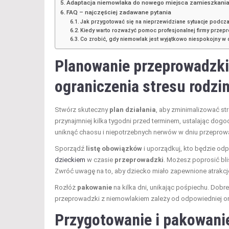
Adaptacja niemowlaka do nowego miejsca zamieszkani
FAQ – najczęściej zadawane pytania
Jak przygotować się na nieprzewidziane sytuacje podc
Kiedy warto rozważyć pomoc profesjonalnej firmy prze
Co zrobić, gdy niemowlak jest wyjątkowo niespokojny w
Planowanie przeprowadzki
ograniczenia stresu rodzi
Stwórz skuteczny
plan działania
, aby zminimalizować s
przynajmniej kilka tygodni przed terminem, ustalając dog
uniknąć chaosu i niepotrzebnych nerwów w dniu przeprow
Sporządź
listę obowiązków
i uporządkuj, kto będzie od
dzieckiem
w czasie
przeprowadzki
. Możesz poprosić bli
Zwróć uwagę na to, aby dziecko miało zapewnione atrakcj
Rozłóż
pakowanie
na kilka dni, unikając pośpiechu. Dob
przeprowadzki z niemowlakiem zależy od odpowiedniej org
Przygotowanie i pakowanie