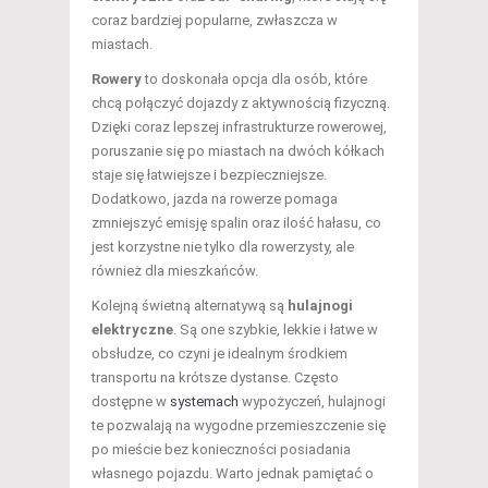
coraz bardziej popularne, zwłaszcza w
miastach.
Rowery
to doskonała opcja dla osób, które
chcą połączyć dojazdy z aktywnością fizyczną.
Dzięki coraz lepszej infrastrukturze rowerowej,
poruszanie się po miastach na dwóch kółkach
staje się łatwiejsze i bezpieczniejsze.
Dodatkowo, jazda na rowerze pomaga
zmniejszyć emisję spalin oraz ilość hałasu, co
jest korzystne nie tylko dla rowerzysty, ale
również dla mieszkańców.
Kolejną świetną alternatywą są
hulajnogi
elektryczne
. Są one szybkie, lekkie i łatwe w
obsłudze, co czyni je idealnym środkiem
transportu na krótsze dystanse. Często
dostępne w
systemach
wypożyczeń, hulajnogi
te pozwalają na wygodne przemieszczenie się
po mieście bez konieczności posiadania
własnego pojazdu. Warto jednak pamiętać o