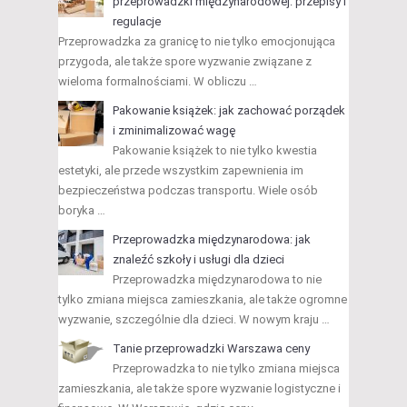
przeprowadzki międzynarodowej: przepisy i
regulacje
Przeprowadzka za granicę to nie tylko emocjonująca
przygoda, ale także spore wyzwanie związane z
wieloma formalnościami. W obliczu …
Pakowanie książek: jak zachować porządek
i zminimalizować wagę
Pakowanie książek to nie tylko kwestia
estetyki, ale przede wszystkim zapewnienia im
bezpieczeństwa podczas transportu. Wiele osób
boryka …
Przeprowadzka międzynarodowa: jak
znaleźć szkoły i usługi dla dzieci
Przeprowadzka międzynarodowa to nie
tylko zmiana miejsca zamieszkania, ale także ogromne
wyzwanie, szczególnie dla dzieci. W nowym kraju …
Tanie przeprowadzki Warszawa ceny
Przeprowadzka to nie tylko zmiana miejsca
zamieszkania, ale także spore wyzwanie logistyczne i