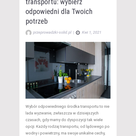
transportu: wybierz
odpowiedni dla Twoich
potrzeb
przeprowadzki-solid.pl
|
Kwi 1, 2021
Wybór odpowiedniego środka transportu to nie
lada wyzwanie, zwłaszcza w dzisiejszych
czasach, gdy mamy do dyspozycji tak wiele
opcji. Każdy rodzaj transportu, od lądowego po
wodny i powietrzny, ma swoje unikalne cechy,