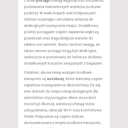
Z kolei
pociągi
oferują wygodę oraz możliwość
podziwiania malowniczych widoków podczas
podróży. W wielu krajach sieć kolejowa jest
dobrze rozwinięta i umożliwia dotarcie do
atrakcyjnych turystycznie miejsc. Dodatkowo,
podróż pociągiem często zapewnia większą
przestrzeń oraz wygodniejsze warunki do
relaksu niż samolot. Warto zwrócić uwagę, że
także cenowo pociągi mogą być atrakcyjne,
zwłaszcza w porównaniu do lotów po dodaniu
dodatkowych kosztów związanych z bagażem.
Ostatnim, ale nie mniej ważnym środkiem
transportu są
autobusy
, które stanowią często
najtańsze rozwiązanie na dłuższe trasy. Da się
nimi dotrzeć do miejsc mniej dostępnych dla
samolotów czy pociągów. Mimo że podróż
może być dłuższa, autobusy oferują różne
udogodnienia, takie jak Wi-Fi oraz komfortowe
fotele. Połączenia są często dobrze
skomunikowane z innymi środkami transportu,