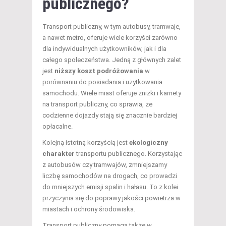
publicznego?
Transport publiczny, w tym autobusy, tramwaje,
a nawet metro, oferuje wiele korzyści zarówno
dla indywidualnych użytkowników, jak i dla
całego społeczeństwa. Jedną z głównych zalet
jest
niższy koszt podróżowania
w
porównaniu do posiadania i użytkowania
samochodu. Wiele miast oferuje zniżki i karnety
na transport publiczny, co sprawia, że
codzienne dojazdy stają się znacznie bardziej
opłacalne.
Kolejną istotną korzyścią jest
ekologiczny
charakter
transportu publicznego. Korzystając
z autobusów czy tramwajów, zmniejszamy
liczbę samochodów na drogach, co prowadzi
do mniejszych emisji spalin i hałasu. To z kolei
przyczynia się do poprawy jakości powietrza w
miastach i ochrony środowiska.
Transport publiczny pomaga także w