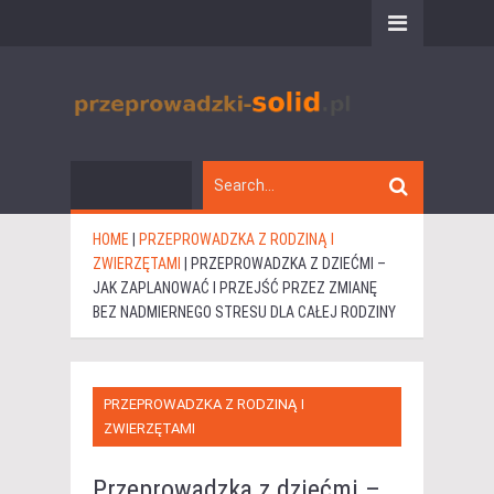
HOME
|
PRZEPROWADZKA Z RODZINĄ I
ZWIERZĘTAMI
|
PRZEPROWADZKA Z DZIEĆMI –
JAK ZAPLANOWAĆ I PRZEJŚĆ PRZEZ ZMIANĘ
BEZ NADMIERNEGO STRESU DLA CAŁEJ RODZINY
PRZEPROWADZKA Z RODZINĄ I
ZWIERZĘTAMI
Przeprowadzka z dziećmi –