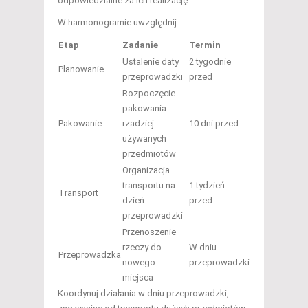
odpowiedzialne za ich realizację.
W harmonogramie uwzględnij:
Etap
Zadanie
Termin
Ustalenie daty
2 tygodnie
Planowanie
przeprowadzki
przed
Rozpoczęcie
pakowania
Pakowanie
rzadziej
10 dni przed
używanych
przedmiotów
Organizacja
transportu na
1 tydzień
Transport
dzień
przed
przeprowadzki
Przenoszenie
rzeczy do
W dniu
Przeprowadzka
nowego
przeprowadzki
miejsca
Koordynuj działania w dniu przeprowadzki,