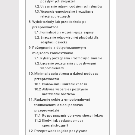
pozytywnych skojarzeń
Utrzymanie rutyny i codziennych rytuałów
Wsparcie emocjonalne i rozwijanie
relacji społecznych
Wybór szkoły lub przedszkola po
przeprowadzce
Formalności i wcześniejsze zapisy
Znaczenie odpowiedniej placówki dla
adaptacji dziecka
Pożegnanie z dotychczasowym
miejscem zamieszkania
Rytuały pożegnania i rozmowy o zmianie
Łączenie pożegnania z pozytywnymi
wspomnieniami
Minimalizacja stresu u dzieci podczas
przeprowadzki
Planowanie i unikanie chaosu
Aktywne wsparcie i pozytywne
nastawienie rodziców
Radzenie sobie z emocjonalnymi
trudnościami dzieci podczas
przeprowadzki
Rozpoznawanie objawów stresu i lęków
Kiedy i jak szukać pomocy
specjalistycznej?
Przeprowadzka jako pozytywne