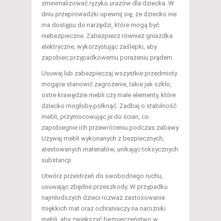
zminimalizować ryzyko urazów dla dziecka. W
dniu przeprowadzki upewnij się, że dziecko nie
ma dostępu do narzędzi, które mogą być
niebezpieczne. Zabezpiecz również gniazdka
elektryczne, wykorzystując zaślepki, aby
zapobiec przypadkowemu porażeniu prądem.
Usuwaj lub zabezpieczaj wszystkie przedmioty
mogące stanowić zagrożenie, takie jak szkło,
ostre krawędzie mebli czy małe elementy, które
dziecko mogłoby połknąć. Zadbaj o stabilność
mebli, przymocowując je do ścian, co
zapobiegnie ich przewróceniu podczas zabawy.
Używaj mebli wykonanych z bezpiecznych,
atestowanych materiałów, unikając toksycznych
substancji.
Utwórz przestrzeń do swobodnego ruchu,
usuwając zbędne przeszkody. W przypadku
najmłodszych dzieci rozważ zastosowanie
miękkich mat oraz ochraniaczy na narożniki
mebli, aby zwiększyć bezpieczeństwo w