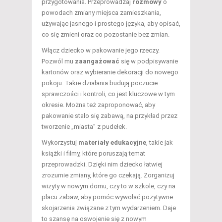
przygotowania. Przeprowadzaj
rozmowy
o
powodach zmiany miejsca zamieszkania,
używając jasnego i prostego języka, aby opisać,
co się zmieni oraz co pozostanie bez zmian.
Włącz dziecko w pakowanie jego rzeczy.
Pozwól mu
zaangażować
się w podpisywanie
kartonów oraz wybieranie dekoracji do nowego
pokoju. Takie działania budują poczucie
sprawczości i kontroli, co jest kluczowe w tym
okresie. Można też zaproponować, aby
pakowanie stało się zabawą, na przykład przez
tworzenie „miasta” z pudełek.
Wykorzystuj
materiały edukacyjne
, takie jak
książki i filmy, które poruszają temat
przeprowadzki. Dzięki nim dziecko łatwiej
zrozumie zmiany, które go czekają. Zorganizuj
wizyty w nowym domu, czy to w szkole, czy na
placu zabaw, aby pomóc wywołać pozytywne
skojarzenia związane z tym wydarzeniem. Daje
to szansę na oswojenie się z nowym