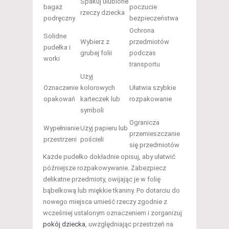
Spakuj ulubione
bagaż
poczucie
rzeczy dziecka
podręczny
bezpieczeństwa
Ochrona
Solidne
Wybierz z
przedmiotów
pudełka i
grubej folii
podczas
worki
transportu
Użyj
Oznaczenie
kolorowych
Ułatwia szybkie
opakowań
karteczek lub
rozpakowanie
symboli
Ogranicza
Wypełnianie
Użyj papieru lub
przemieszczanie
przestrzeni
pościeli
się przedmiotów
Każde pudełko dokładnie opisuj, aby ułatwić
późniejsze rozpakowywanie. Zabezpiecz
delikatne przedmioty, owijając je w folię
bąbelkową lub miękkie tkaniny. Po dotarciu do
nowego miejsca umieść rzeczy zgodnie z
wcześniej ustalonym oznaczeniem i zorganizuj
pokój dziecka
, uwzględniając przestrzeń na