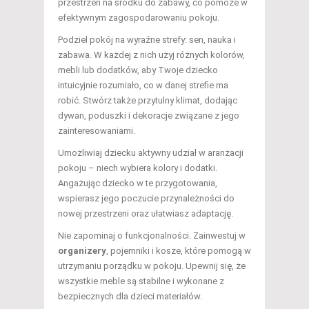
przestrzeń na środku do zabawy, co pomoże w
efektywnym zagospodarowaniu pokoju.
Podziel pokój na wyraźne strefy: sen, nauka i
zabawa. W każdej z nich użyj różnych kolorów,
mebli lub dodatków, aby Twoje dziecko
intuicyjnie rozumiało, co w danej strefie ma
robić. Stwórz także przytulny klimat, dodając
dywan, poduszki i dekoracje związane z jego
zainteresowaniami.
Umożliwiaj dziecku aktywny udział w aranżacji
pokoju – niech wybiera kolory i dodatki.
Angażując dziecko w te przygotowania,
wspierasz jego poczucie przynależności do
nowej przestrzeni oraz ułatwiasz adaptację.
Nie zapominaj o funkcjonalności. Zainwestuj w
organizery
, pojemniki i kosze, które pomogą w
utrzymaniu porządku w pokoju. Upewnij się, że
wszystkie meble są stabilne i wykonane z
bezpiecznych dla dzieci materiałów.