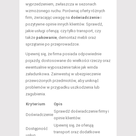
wyprzedzeniem, zwłaszcza w sezonach
wzmożonego ruchu. Porównaj oferty różnych
firm, zwracając uwagę na
doświadczenie
i
pozytywne opinie innych klientów. Sprawdź,
jakie usługi oferują: czy tylko transport, czy
także
pakowanie
, demontaż mebli oraz
sprzątanie po przeprowadzce.
Upewnij się, że firma posiada odpowiednie
pojazdy, dostosowane do wielkości rzeczy oraz
ewentualnie wyposażenie takie jak winda
załadunkowa. Zainwestuj w ubezpieczenie
przewożonych przedmiotów, aby uniknąć
problemów w przypadku uszkodzenia lub
zagubienia.
Kryterium
Opis
Sprawdź doświadczenie firmy i
Doświadczenie
opinie klientów.
Upewnij się, że oferują
Dostępność
transport oraz dodatkowe
usług