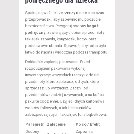
podręcznego dla dziecka
Spakuj najważniejsze
rzeczy dziecka
na czas
przeprowadzki, aby zapewnić mu poczucie
bezpieczeństwa. Przygotuj osobny
bagaż
podręczny
, zawierający ulubione przedmioty,
takie jak zabawki, książeczki, kocyk oraz
podstawowe ubrania. Sprawdź, aby torba była
łatwo dostępna i widoczna podczas transportu.
Dokładnie zaplanuj pakowanie. Przed
rozpoczęciem pakowania wykonaj
inwentaryzację wszystkich rzeczy i oddziel
przedmioty, które zabierasz, od tych, które
sprzedasz lub wyrzucisz. Zacznij od
przedmiotów rzadziej używanych, a na końcu
pakuj te codzienne. Użyj solidnych kartonów i
worków foliowych, a także materiałów
zabezpieczających, takich jak folia bąbelkowa.
Parametr
Zalecenie
Po co / Efekt
Osobny
Zapewnia