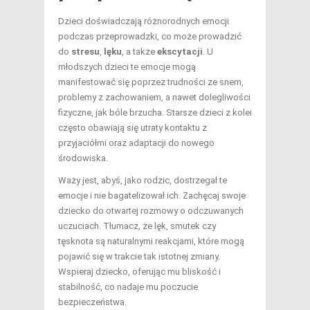
Dzieci doświadczają różnorodnych emocji
podczas przeprowadzki, co może prowadzić
do
stresu
,
lęku
, a także
ekscytacji
. U
młodszych dzieci te emocje mogą
manifestować się poprzez trudności ze snem,
problemy z zachowaniem, a nawet dolegliwości
fizyczne, jak bóle brzucha. Starsze dzieci z kolei
często obawiają się utraty kontaktu z
przyjaciółmi oraz adaptacji do nowego
środowiska.
Waży jest, abyś, jako rodzic, dostrzegał te
emocje i nie bagatelizował ich. Zachęcaj swoje
dziecko do otwartej rozmowy o odczuwanych
uczuciach. Tłumacz, że lęk, smutek czy
tęsknota są naturalnymi reakcjami, które mogą
pojawić się w trakcie tak istotnej zmiany.
Wspieraj dziecko, oferując mu bliskość i
stabilność, co nadaje mu poczucie
bezpieczeństwa.