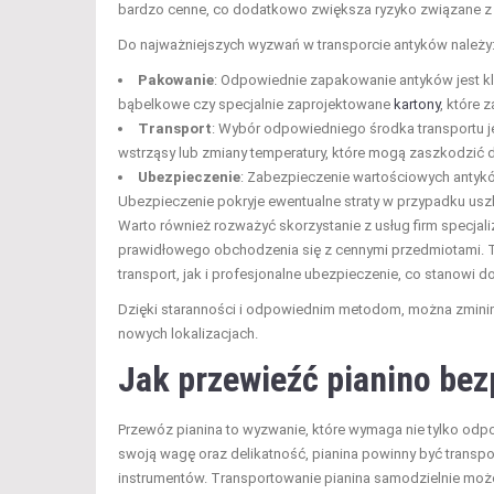
bardzo cenne, co dodatkowo zwiększa ryzyko związane z
Do najważniejszych wyzwań w transporcie antyków należy
Pakowanie
: Odpowiednie zapakowanie antyków jest klu
bąbelkowe czy specjalnie zaprojektowane
kartony
, które 
Transport
: Wybór odpowiedniego środka transportu je
wstrząsy lub zmiany temperatury, które mogą zaszkodzić 
Ubezpieczenie
: Zabezpieczenie wartościowych antyk
Ubezpieczenie pokryje ewentualne straty w przypadku usz
Warto również rozważyć skorzystanie z usług firm specjal
prawidłowego obchodzenia się z cennymi przedmiotami. T
transport, jak i profesjonalne ubezpieczenie, co stanowi 
Dzięki staranności i odpowiednim metodom, można zminim
nowych lokalizacjach.
Jak przewieźć pianino bez
Przewóz pianina to wyzwanie, które wymaga nie tylko odpo
swoją wagę oraz delikatność, pianina powinny być transpo
instrumentów. Transportowanie pianina samodzielnie moż