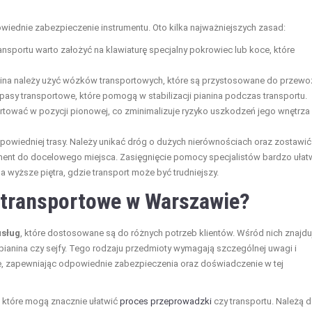
iednie zabezpieczenie instrumentu. Oto kilka najważniejszych zasad:
nsportu warto założyć na klawiaturę specjalny pokrowiec lub koce, które
ina należy użyć wózków transportowych, które są przystosowane do przewo
pasy transportowe, które pomogą w stabilizacji pianina podczas transportu.
ortować w pozycji pionowej, co zminimalizuje ryzyko uszkodzeń jego wnętrza
dpowiedniej trasy. Należy unikać dróg o dużych nierównościach oraz zostawić
ment do docelowego miejsca. Zasięgnięcie pomocy specjalistów bardzo ułat
a wyższe piętra, gdzie transport może być trudniejszy.
y transportowe w Warszawie?
usług
, które dostosowane są do różnych potrzeb klientów. Wśród nich znajdu
 pianina czy sejfy. Tego rodzaju przedmioty wymagają szczególnej uwagi i
rcie, zapewniając odpowiednie zabezpieczenia oraz doświadczenie w tej
, które mogą znacznie ułatwić
proces przeprowadzki
czy transportu. Należą 