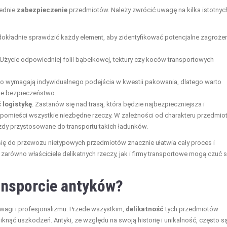
iednie
zabezpieczenie
przedmiotów. Należy zwrócić uwagę na kilka istotnyc
okładnie sprawdzić każdy element, aby zidentyfikować potencjalne zagroże
ycie odpowiedniej folii bąbelkowej, tektury czy koców transportowych
 wymagają indywidualnego podejścia w kwestii pakowania, dlatego warto
ne bezpieczeństwo.
ć
logistykę
. Zastanów się nad trasą, która będzie najbezpieczniejsza i
 pomieści wszystkie niezbędne rzeczy. W zależności od charakteru przedmio
zdy przystosowane do transportu takich ładunków.
ę do przewozu nietypowych przedmiotów znacznie ułatwia cały proces i
zarówno właściciele delikatnych rzeczy, jak i firmy transportowe mogą czuć s
ansporcie antyków?
wagi i profesjonalizmu. Przede wszystkim,
delikatność
tych przedmiotów
knąć uszkodzeń. Antyki, ze względu na swoją historię i unikalność, często s