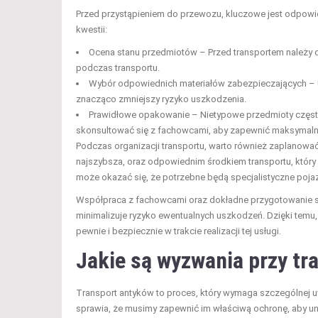
Przed przystąpieniem do przewozu, kluczowe jest odpow
kwestii:
Ocena stanu przedmiotów – Przed transportem należy d
podczas transportu.
Wybór odpowiednich materiałów zabezpieczających – Uż
znacząco zmniejszy ryzyko uszkodzenia.
Prawidłowe opakowanie – Nietypowe przedmioty często
skonsultować się z fachowcami, aby zapewnić maksymal
Podczas organizacji transportu, warto również zaplanowa
najszybsza, oraz odpowiednim środkiem transportu, który
może okazać się, że potrzebne będą specjalistyczne poja
Współpraca z fachowcami oraz dokładne przygotowanie si
minimalizuje ryzyko ewentualnych uszkodzeń. Dzięki temu, 
pewnie i bezpiecznie w trakcie realizacji tej usługi.
Jakie są wyzwania przy tr
Transport antyków to proces, który wymaga szczególnej u
sprawia, że musimy zapewnić im właściwą ochronę, aby uni