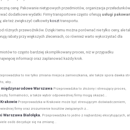
eczną cenę. Pakowanie nietypowych przedmiotów, organizacja przeładunkó
wać dodatkowe wydatki. Firmy transportowe często oferują
usługi pakowa
 ale też zwiększyć całkowity
koszt
transportu.
od różnych przewoźników. Dzięki temu można porównać nie tylko ceny, ale t
erują rabaty przy większych zleceniach, co również warto wykorzystać dla
dmiotów to często bardziej skomplikowany proces, niż w przypadku
ajwięcej informacji oraz zaplanować każdy krok.
zeprowadzka to nie tylko zmiana miejsca zamieszkania, ale także spora dawka st
o, aby...
ki międzynarodowe Warszawa
Przeprowadzka to złożony i stresujący proces,
zty, formalności, a także wybór odpowiedniej firmy mogą okazać...
 Krakowie
Przeprowadzka w Krakowie może być stresującym doświadczeniem,
wiedniej firmy oraz zrozumienie kosztów związanych z...
i Warszawa Białołęka.
Przeprowadzka to jedno z najbardziej ekscytujących, al
iele osób decyduje się na zmianę...