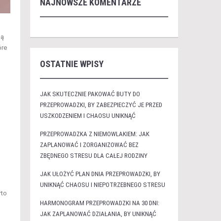
NAJNOWSZE KOMENTARZE
ną
óre
OSTATNIE WPISY
JAK SKUTECZNIE PAKOWAĆ BUTY DO
PRZEPROWADZKI, BY ZABEZPIECZYĆ JE PRZED
USZKODZENIEM I CHAOSU UNIKNĄĆ
PRZEPROWADZKA Z NIEMOWLAKIEM: JAK
ZAPLANOWAĆ I ZORGANIZOWAĆ BEZ
ZBĘDNEGO STRESU DLA CAŁEJ RODZINY
JAK UŁOŻYĆ PLAN DNIA PRZEPROWADZKI, BY
UNIKNĄĆ CHAOSU I NIEPOTRZEBNEGO STRESU
rto
HARMONOGRAM PRZEPROWADZKI NA 30 DNI:
JAK ZAPLANOWAĆ DZIAŁANIA, BY UNIKNĄĆ