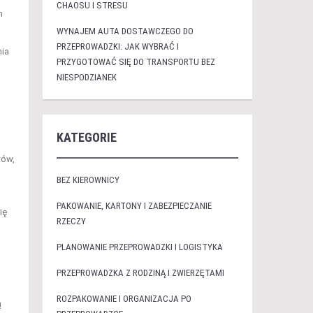
CHAOSU I STRESU
h
WYNAJEM AUTA DOSTAWCZEGO DO
PRZEPROWADZKI: JAK WYBRAĆ I
nia
PRZYGOTOWAĆ SIĘ DO TRANSPORTU BEZ
NIESPODZIANEK
KATEGORIE
tów,
BEZ KIEROWNICY
PAKOWANIE, KARTONY I ZABEZPIECZANIE
ię
RZECZY
PLANOWANIE PRZEPROWADZKI I LOGISTYKA
PRZEPROWADZKA Z RODZINĄ I ZWIERZĘTAMI
ROZPAKOWANIE I ORGANIZACJA PO
ą