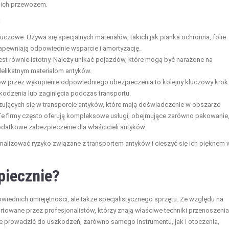
 ich przewozem.
:
czowe. Używa się specjalnych materiałów, takich jak pianka ochronna, folie
zapewniają odpowiednie wsparcie i amortyzację.
st równie istotny. Należy unikać pojazdów, które mogą być narażone na
delikatnym materiałom antyków.
ów przez wykupienie odpowiedniego ubezpieczenia to kolejny kluczowy krok
kodzenia lub zaginięcia podczas transportu.
izujących się w transporcie antyków, które mają doświadczenie w obszarze
e firmy często oferują kompleksowe usługi, obejmujące zarówno pakowanie
dodatkowe zabezpieczenie dla właścicieli antyków.
alizować ryzyko związane z transportem antyków i cieszyć się ich pięknem 
piecznie?
wiednich umiejętności, ale także specjalistycznego sprzętu. Ze względu na
rtowane przez profesjonalistów, którzy znają właściwe techniki przenoszenia
e prowadzić do uszkodzeń, zarówno samego instrumentu, jak i otoczenia,