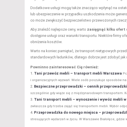
Dodatkowe usługi mogą także znacząco wpłynąć na ostat
lub ubezpieczenie w przypadku uszkodzenia może genero
co może zwiększyć bezpieczeństwo przewożonych rzeczy,
Aby znaleźć najlepsze ceny, warto
zasięgnąć kilku ofert
dostępne usługi oraz warunki transportu. Niektóre firmy of
obniżenia kosztów.
Warto na koniec pamiętać, że transport nietypowych prze
standardowych ładunków, dlatego dobrze jest zdobyć jak n
Powninno zainteresować Cię również:
Tani przewóz mebli – transport mebli Warszawa
Pr
i organizacyjnych wyzwań. Wiele osób poszukuje sposobów na t
Bezpieczne przeprowadzki – cennik przeprowadz
szczególnie gdy wiąże się z międzynarodowym transportem. Kos
Tani transport mebli – wynoszenie i wywóz mebli w
zwłaszcza gdy trzeba zająć się transportem mebli. Wybór odpo
Przeprowadzka do nowego miejsca – przeprowadzk
stresujących wydarzeń w życiu. W Warszawie Białołęce, gdzie w