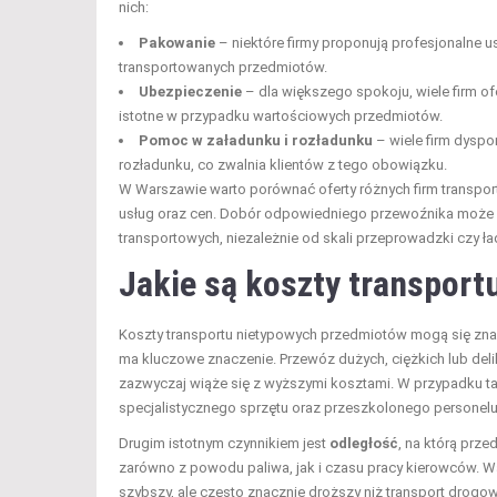
nich:
Pakowanie
– niektóre firmy proponują profesjonalne 
transportowanych przedmiotów.
Ubezpieczenie
– dla większego spokoju, wiele firm o
istotne w przypadku wartościowych przedmiotów.
Pomoc w załadunku i rozładunku
– wiele firm dysp
rozładunku, co zwalnia klientów z tego obowiązku.
W Warszawie warto porównać oferty różnych firm transp
usług oraz cen. Dobór odpowiedniego przewoźnika może 
transportowych, niezależnie od skali przeprowadzki czy ł
Jakie są koszty transpor
Koszty transportu nietypowych przedmiotów mogą się znac
ma kluczowe znaczenie. Przewóz dużych, ciężkich lub deli
zazwyczaj wiąże się z wyższymi kosztami. W przypadku 
specjalistycznego sprzętu oraz przeszkolonego personelu
Drugim istotnym czynnikiem jest
odległość
, na którą prz
zarówno z powodu paliwa, jak i czasu pracy kierowców. War
szybszy, ale często znacznie droższy niż transport drogow