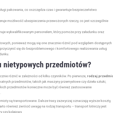
usługi pakowania, co oszczędza czas i gwarantuje bezpieczeństwo
feruje możliwość ubezpieczenia przewożonych rzeczy, co jest szczególnie
onuje wykwalifikowanym personelem, który pomoże przy załadunku oraz
ortowych, ponieważ mogą się one znacznie różnić pod względem dostępnych
przyczynić się do bezproblemowego i komfortowego realizowania usług
adunku.
tu nietypowych przedmiotów?
znie różnić w zależności od kilku czynników. Po pierwsze,
rodzaj przedmi
katnych przedmiotów, takich jak maszyny przemysłowe czy dzieła sztuki,
takich przedmiotów konieczne może być również zastosowanie
.
edmioty są transportowane. Dalsze trasy zazwyczaj oznaczają wyższe koszty,
to również zwrócić uwagę na rodzaj transportu – transport lotniczy jest
y czy kolejowy.