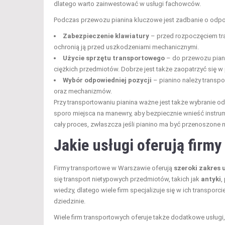
dlatego warto zainwestować w usługi fachowców.
Podczas przewozu pianina kluczowe jest zadbanie o odpow
Zabezpieczenie klawiatury
– przed rozpoczęciem tra
ochronią ją przed uszkodzeniami mechanicznymi.
Użycie sprzętu transportowego
– do przewozu pian
ciężkich przedmiotów. Dobrze jest także zaopatrzyć się w 
Wybór odpowiedniej pozycji
– pianino należy transp
oraz mechanizmów.
Przy transportowaniu pianina ważne jest także wybranie o
sporo miejsca na manewry, aby bezpiecznie wnieść instru
cały proces, zwłaszcza jeśli pianino ma być przenoszone n
Jakie usługi oferują firm
Firmy transportowe w Warszawie oferują
szeroki zakres 
się transport nietypowych przedmiotów, takich jak
antyki
,
wiedzy, dlatego wiele firm specjalizuje się w ich transpo
dziedzinie.
Wiele firm transportowych oferuje także dodatkowe usługi