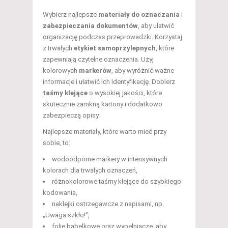
Wybierz najlepsze
materiały do oznaczania
i
zabezpieczania dokumentów
, aby ułatwić
organizację podczas przeprowadzki. Korzystaj
z trwałych
etykiet samoprzylepnych
, które
zapewniają czytelne oznaczenia. Użyj
kolorowych
markerów
, aby wyróżnić ważne
informacje i ułatwić ich identyfikację. Dobierz
taśmy klejące
o wysokiej jakości, które
skutecznie zamkną kartony i dodatkowo
zabezpieczą opisy.
Najlepsze materiały, które warto mieć przy
sobie, to:
wodoodporne markery w intensywnych
kolorach dla trwałych oznaczeń,
różnokolorowe taśmy klejące do szybkiego
kodowania,
naklejki ostrzegawcze z napisami, np.
„Uwaga szkło!”,
folie bąbelkowe oraz wypełniacze, aby