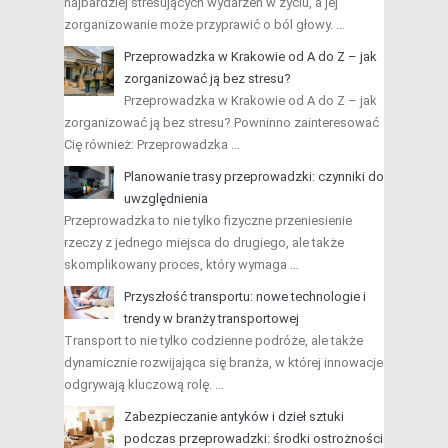
najbardziej stresujących wydarzeń w życiu, a jej
zorganizowanie może przyprawić o ból głowy. …
Przeprowadzka w Krakowie od A do Z – jak
zorganizować ją bez stresu?
Przeprowadzka w Krakowie od A do Z – jak
zorganizować ją bez stresu? Powninno zainteresować
Cię również: Przeprowadzka …
Planowanie trasy przeprowadzki: czynniki do
uwzględnienia
Przeprowadzka to nie tylko fizyczne przeniesienie
rzeczy z jednego miejsca do drugiego, ale także
skomplikowany proces, który wymaga …
Przyszłość transportu: nowe technologie i
trendy w branży transportowej
Transport to nie tylko codzienne podróże, ale także
dynamicznie rozwijająca się branża, w której innowacje
odgrywają kluczową rolę. …
Zabezpieczanie antyków i dzieł sztuki
podczas przeprowadzki: środki ostrożności