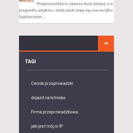
Przeprowadzka to zawsze duża zmiana, a w
przypadku antyków i dzieł sztuki staje się ona nie tylko
logistycznym …
TAGI
Cennik przeprowadzki
dojazd na lotnisko
Firma przeprowadzkowa
jaki jest mój nr IP