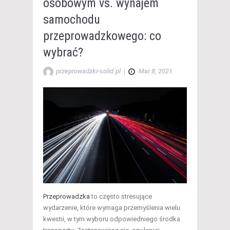
osobowym vs. wynajem
samochodu
przeprowadzkowego: co
wybrać?
przeprowadzki-solid.pl
|
Mar 8, 2021
Przeprowadzka
to często stresujące
wydarzenie, które wymaga przemyślenia wielu
kwestii, w tym wyboru odpowiedniego środka