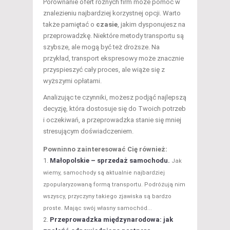
Porównanie ofert różnych firm może pomóc w
znalezieniu najbardziej korzystnej opcji. Warto
także pamiętać o
czasie
, jakim dysponujesz na
przeprowadzkę. Niektóre metody transportu są
szybsze, ale mogą być też droższe. Na
przykład, transport ekspresowy może znacznie
przyspieszyć cały proces, ale wiąże się z
wyższymi opłatami.
Analizując te czynniki, możesz podjąć najlepszą
decyzję, która dostosuje się do Twoich potrzeb
i oczekiwań, a przeprowadzka stanie się mniej
stresującym doświadczeniem.
Powninno zainteresować Cię również:
Małopolskie – sprzedaż samochodu.
Jak
wiemy, samochody są aktualnie najbardziej
zpopularyzowaną formą transportu. Podróżują nim
wszyscy, przyczyny takiego zjawiska są bardzo
proste. Mając swój własny samochód...
Przeprowadzka międzynarodowa: jak