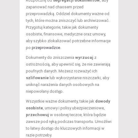
Rozpocznij od
segregacji dokumentów
, aby
zapanować nad chaosem przed
przeprowadzką. Oddziel dokumenty ważne od
tych, które można zniszczyć lub archiwizować.
Przygotuj kategorie, takie jak dokumenty
osobiste, finansowe, medyczne oraz umowy,
aby szybko zlokalizować potrzebne informacje
po
przeprowadzce
.
Dokumenty do zniszczenia
wyrzucaj
z
ostrożnością, aby upewnić się, że nie zawierają
poufnych danych. Możesz rozważyć ich
szlifowanie
lub wykorzystanie niszczarki, aby
uniknąć narażenia danych osobowych na
niepowołany dostęp.
Wszystkie ważne dokumenty, takie jak
dowody
osobiste
, umowy i polisy ubezpieczeniowe,
przechowuj
w osobnej teczce, która będzie
zawsze pod ręką podczas transportu. Umożliwi
to łatwy dostęp do kluczowych informacji w
razie potrzeby.