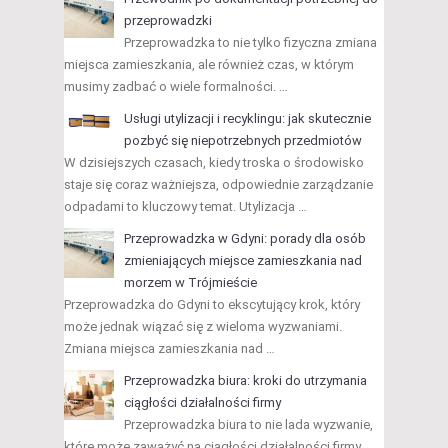
przeprowadzki
Przeprowadzka to nie tylko fizyczna zmiana
miejsca zamieszkania, ale również czas, w którym
musimy zadbać o wiele formalności. …
Usługi utylizacji i recyklingu: jak skutecznie
pozbyć się niepotrzebnych przedmiotów
W dzisiejszych czasach, kiedy troska o środowisko
staje się coraz ważniejsza, odpowiednie zarządzanie
odpadami to kluczowy temat. Utylizacja …
Przeprowadzka w Gdyni: porady dla osób
zmieniających miejsce zamieszkania nad
morzem w Trójmieście
Przeprowadzka do Gdyni to ekscytujący krok, który
może jednak wiązać się z wieloma wyzwaniami.
Zmiana miejsca zamieszkania nad …
Przeprowadzka biura: kroki do utrzymania
ciągłości działalności firmy
Przeprowadzka biura to nie lada wyzwanie,
które może zaważyć na ciągłości działalności firmy.