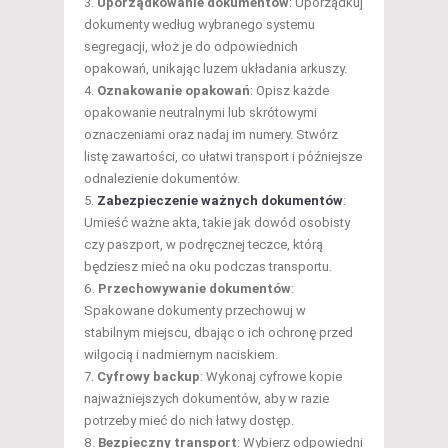
Uporządkowanie dokumentów
: Uporządkuj
dokumenty według wybranego systemu
segregacji, włoż je do odpowiednich
opakowań, unikając luzem układania arkuszy.
Oznakowanie opakowań
: Opisz każde
opakowanie neutralnymi lub skrótowymi
oznaczeniami oraz nadaj im numery. Stwórz
listę zawartości, co ułatwi transport i późniejsze
odnalezienie dokumentów.
Zabezpieczenie ważnych dokumentów
:
Umieść ważne akta, takie jak dowód osobisty
czy paszport, w podręcznej teczce, którą
będziesz mieć na oku podczas transportu.
Przechowywanie dokumentów
:
Spakowane dokumenty przechowuj w
stabilnym miejscu, dbając o ich ochronę przed
wilgocią i nadmiernym naciskiem.
Cyfrowy backup
: Wykonaj cyfrowe kopie
najważniejszych dokumentów, aby w razie
potrzeby mieć do nich łatwy dostęp.
Bezpieczny transport
: Wybierz odpowiedni