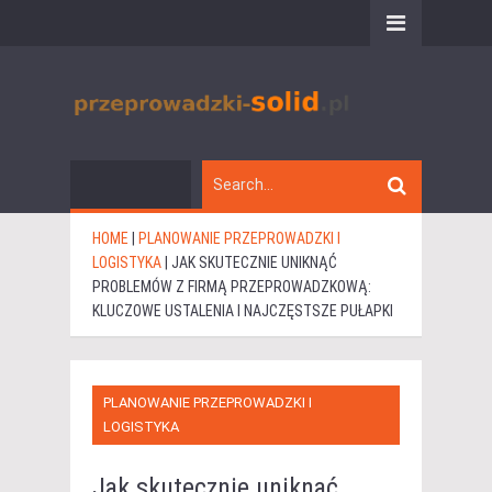
HOME
|
PLANOWANIE PRZEPROWADZKI I
LOGISTYKA
|
JAK SKUTECZNIE UNIKNĄĆ
PROBLEMÓW Z FIRMĄ PRZEPROWADZKOWĄ:
KLUCZOWE USTALENIA I NAJCZĘSTSZE PUŁAPKI
PLANOWANIE PRZEPROWADZKI I
LOGISTYKA
Jak skutecznie uniknąć