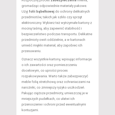
Rozpocznij proces
zabezpieczenia
mienia,
gromadząc odpowiednie materiały pakowe.
Użyj
folii bąbelkowej
do ochrony delikatnych
przedmiotów, takich jak szkło czy sprzęt
elektroniczny. Wybierz też wytrzymałe kartony z
mocną taśmą, aby zapewnić stabilność i
bezpieczeństwo podczas transportu. Delikatne
przedmioty owiń oddzielnie, a w kartonach
umieść miękki materiał, aby zapobiec ich
przesuwaniu.
Oznacz wszystkie kartony, wpisując informacje
o ich zawartości oraz pomieszczeniu
docelowym, co uprości proces
rozpakowywania. Warto także zabezpieczyć
meble folią stretchową oraz ochraniaczami na
narożniki, co zmniejszy ryzyko uszkodzeń.
Pakując cięższe przedmioty, umieszczaj je w
mniejszych pudełkach, co ułatwi ich
przenoszenie i ochroni przed ewentualnymi
kontuzjami.