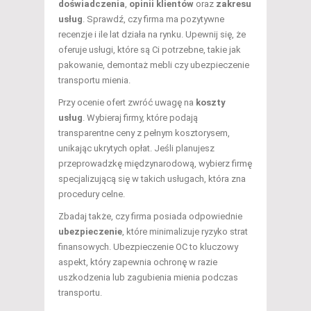
doświadczenia
,
opinii klientów
oraz
zakresu
usług
. Sprawdź, czy firma ma pozytywne
recenzje i ile lat działa na rynku. Upewnij się, że
oferuje usługi, które są Ci potrzebne, takie jak
pakowanie, demontaż mebli czy ubezpieczenie
transportu mienia.
Przy ocenie ofert zwróć uwagę na
koszty
usług
. Wybieraj firmy, które podają
transparentne ceny z pełnym kosztorysem,
unikając ukrytych opłat. Jeśli planujesz
przeprowadzkę międzynarodową, wybierz firmę
specjalizującą się w takich usługach, która zna
procedury celne.
Zbadaj także, czy firma posiada odpowiednie
ubezpieczenie
, które minimalizuje ryzyko strat
finansowych. Ubezpieczenie OC to kluczowy
aspekt, który zapewnia ochronę w razie
uszkodzenia lub zagubienia mienia podczas
transportu.