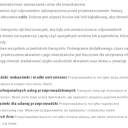
minimalizować zamieszanie i stres dla mieszkańców.
winno być odpowiednio zabezpieczone przed przemieszczeniem. Należy
 stłuczenie
szkła
. Dobrze jest używać koców lub folii bąbelkowej, aby chronić
transportu ryb kluczowe jest, aby były one umieszczone w odpowiednich
śmieci nie wystarczy. Lepiej użyć specjalnych worków lub pojemników, któr
ody.
twa wszystkim uczestnikom transportu. Poświęcenie dodatkowego czasu n
 przenoszenia akwarium i jego mieszkańców jest kluczowe dla utrzymania ic
gą również zredukować ryzyko uszkodzeń akwarium oraz stresu u zwierząt.
ki: wskazówki i środki ostrożności
Przeprowadzka to nie tylko duża zmia
gubieni w nowym otoczeniu. Warto...
rofesjonalnych usług przeprowadzkowych
Transport zwierząt domowych to
ności. Wiele osób staje przed dylematem, jak zapewnić swojemu pupilowi komfort 
zówki dla udanej przeprowadzki
Przeprowadzka to nie tylko logistyczne
a kluczową rolę. Właściwe przygotowanie do załadunku i rozładunku mebli...
ych firm
Przeprowadzka biura to nie tylko zmiana adresu, ale także istotny krok w
 czy nowa...