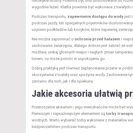
niezwykle istotny. Powinna być ona dostosowana do rozmi
wygodnie leżeć. Klatka powinna być wykonana z trwałych 
Podczas transportu,
zapewnienie dostępu do wody
jest 
podczas jazdy, lub specjalnych pojemników dostosowanyc
użyciem podkładów lub kocyków, które zapewnią zwierzęc
Nie można zapominać o
ochronie przed hałasem
i niep
zachowanie zwierzęcia, dlatego dobrze jest zabrać ze sob
możliwe, unikaj głośnych miejsc i nagłych zmian temperatu
tonem, co może pomóc w uspokojeniu go.
Dobrą praktyką jest również zaplanowanie przerw w podró
skorzystania z toalety oraz spożycia wody. Zachowanie ty
zarówno dla nich, jak i dla opiekuna.
Jakie akcesoria ułatwią p
Przenoszenie akwarium i jego mieszkańców może być wyzw
Pierwszym i najważniejszym elementem są
torby transpo
wodnych. Warto wybierać torby wykonane z materiałów w
bezpieczeństwo podczas transportu.