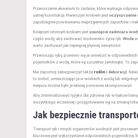
Przenoszenie akwarium to zadanie, które wymaga odpowi
samej konstrukcji. Pierwszym krokiem jest
oczyszczenie
zapobiegnie powstawaniu nieprzyjemnych zapachów i ni
Kolejnym istotnym krokiem jest
usunięcie nadmiaru wod
część wody, aby zachować środowisko życia ryb.
Woda
w 
warto zachować jak najwięcej płynnej zawartości.
Przenosząc ryby, powinno się je umieścić w odpowiednic
pojemników z wodą, które są szczelnie zamknięte. To zap
Nie zapomnij zabezpieczyć także
roślin
i dekoracji
. Nal
to zrobić, umieszczając je w workach z wodą lub wilgotny
miejscu można było je łatwiej ponownie skomponować.
Aby zminimalizować ryzyko dla zdrowia ryb w trakcie tran
wszystkiego wcześniej i przygotowanie się na zmianę lokal
Jak bezpiecznie transport
Transport ryb i innych organizmów wodnych jest procesem
kluczowe jest wykorzystanie odpowiednich pojemników, kt