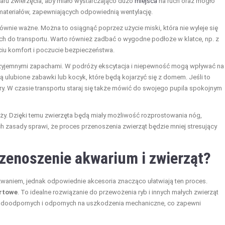
aru zwierzęcia, aby miało wystarczająco dużo
miejsca
na ruch oraz mogło
materiałów, zapewniających odpowiednią wentylację.
równie ważne. Można to osiągnąć poprzez użycie miski, która nie wyleje się
h do transportu. Warto również zadbać o wygodne podłoże w klatce, np. z
iu komfort i poczucie bezpieczeństwa.
rzyjemnymi zapachami. W podróży ekscytacja i niepewność mogą wpływać na
ą ulubione zabawki lub kocyk, które będą kojarzyć się z domem. Jeśli to
ry. W czasie transportu staraj się także mówić do swojego pupila spokojnym
ży. Dzięki temu zwierzęta będą miały możliwość rozprostowania nóg,
ch zasady sprawi, że proces przenoszenia zwierząt będzie mniej stresujący
rzenoszenie akwarium i zwierząt?
aniem, jednak odpowiednie akcesoria znacząco ułatwiają ten proces.
rtowe
. To idealne rozwiązanie do przewożenia ryb i innych małych zwierząt
odoodpornych i odpornych na uszkodzenia mechaniczne, co zapewni