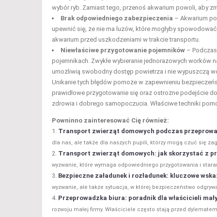
wybór ryb. Zamiast tego, przenoś akwarium powoli, aby z
Brak odpowiedniego zabezpieczenia
– Akwarium po
upewnić się, że nie ma luzów, które mogłyby spowodować
akwarium przed uszkodzeniami w trakcie transportu.
Niewłaściwe przygotowanie pojemników
– Podczas 
pojemnikach. Zwykłe wybieranie jednorazowych worków na 
umożliwią swobodny dostęp powietrza i nie wypuszczą w
Unikanie tych błędów pomoże w zapewnieniu bezpieczeńs
prawidłowe przygotowanie się oraz ostrożne podejście do
zdrowia i dobrego samopoczucia. Właściwe techniki pomo
Powninno zainteresować Cię również:
Transport zwierząt domowych podczas przeprowadz
dla nas, ale także dla naszych pupili, którzy mogą czuć się za
Transport zwierząt domowych: jak skorzystać z p
wyzwanie, które wymaga odpowiedniego przygotowania i staran
Bezpieczne załadunek i rozładunek: kluczowe wska
wyzwanie, ale także sytuacja, w której bezpieczeństwo odgryw
Przeprowadzka biura: poradnik dla właścicieli mał
rozwoju małej firmy. Właściciele często stają przed dylematem,