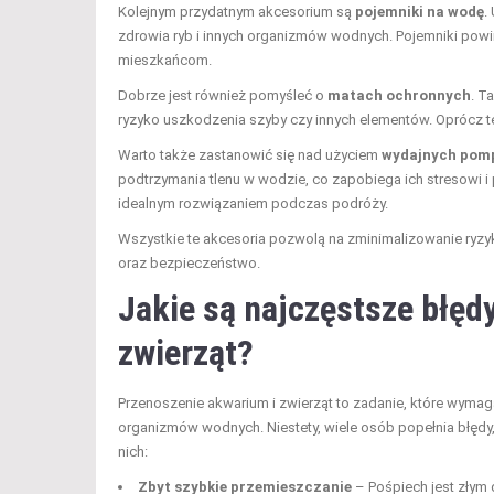
Kolejnym przydatnym akcesorium są
pojemniki na wodę
.
zdrowia ryb i innych organizmów wodnych. Pojemniki powi
mieszkańcom.
Dobrze jest również pomyśleć o
matach ochronnych
. T
ryzyko uszkodzenia szyby czy innych elementów. Oprócz t
Warto także zastanowić się nad użyciem
wydajnych pom
podtrzymania tlenu w wodzie, co zapobiega ich stresowi 
idealnym rozwiązaniem podczas podróży.
Wszystkie te akcesoria pozwolą na zminimalizowanie ryzy
oraz bezpieczeństwo.
Jakie są najczęstsze błęd
zwierząt?
Przenoszenie akwarium i zwierząt to zadanie, które wymaga
organizmów wodnych. Niestety, wiele osób popełnia błędy
nich:
Zbyt szybkie przemieszczanie
– Pośpiech jest złym