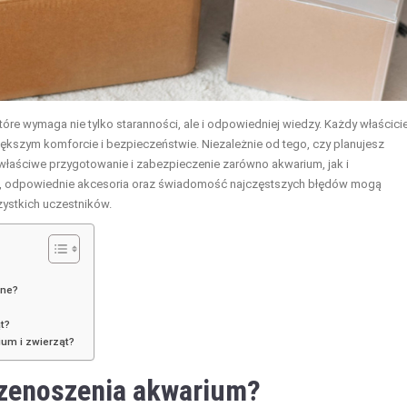
re wymaga nie tylko staranności, ale i odpowiedniej wiedzy. Każdy właścicie
iększym komforcie i bezpieczeństwie. Niezależnie od tego, czy planujesz
właściwe przygotowanie i zabezpieczenie zarówno akwarium, jak i
tu, odpowiednie akcesoria oraz świadomość najczęstszych błędów mogą
ystkich uczestników.
dne?
t?
um i zwierząt?
rzenoszenia akwarium?