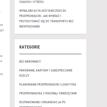
CHAOSU I STRESU
WYNAJEM AUTA DOSTAWCZEGO DO
o
PRZEPROWADZKI: JAK WYBRAĆ I
PRZYGOTOWAĆ SIĘ DO TRANSPORTU BEZ
ie
NIESPODZIANEK
ego
KATEGORIE
na
ym
BEZ KIEROWNICY
PAKOWANIE, KARTONY I ZABEZPIECZANIE
ie
RZECZY
PLANOWANIE PRZEPROWADZKI I LOGISTYKA
PRZEPROWADZKA Z RODZINĄ I ZWIERZĘTAMI
ROZPAKOWANIE I ORGANIZACJA PO