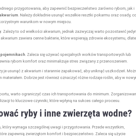
edniego przygotowania, aby zapewnić bezpieczeństwo zarówno rybom, jak i
 akwarium
. Należy dokładnie usunąć wszelkie resztki pokarmu oraz osady, c
ekorzystnym warunkom w nowym miejscu.
y
. Zależy to od wielkości akwarium, jednak zazwyczaj warto pozostawić jedyn
akwarium zawiera cenne bakterie, które wspierają zdrowie ekosystemu, dlat
h
pojemnikach
. Zaleca się używać specjalnych worków transportowych lub
ewnia rybom komfort oraz minimalizuje stres związany z przenoszeniem.
eży je usunąć z akwarium i starannie zapakować, aby uniknąć uszkodzeń. Moż
m materiałem. Dobrze jest również oznaczyć różne rodzaje roślin, aby w now
sportu, warto ograniczyć czas ich transportowania do minimum. Zorganizowan
izacji to kluczowe czynniki, które wpłyną na sukces całego procesu.
ować ryby i inne zwierzęta wodne?
, który wymaga szczególnej uwagi i przygotowania. Przede wszystkim,
óre zapewnią zwierzętom komfort i bezpieczeństwo. Zaleca się użycie