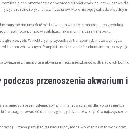
 Umożliwiają one przewożenie odpowiedniej ilości wody, co jest kluczowe dla
nny być szczelne i wykonane z materiałów, które nie będą szkodzić wodnym
akie maty można umieścić pod akwarium w trakcie transportu, co zredukuje
ego, maty mogą pomóc w stabilizacji akwarium na czas transportu.
p bąbelkowych
. W niektórych przypadkach transport ryb może wymagać
i problemom zdrowotnym. Pompki te można zasilać z akumulatora, co czyni je
ka związane z transportem akwarium i jego mieszkańców, dbając o ich komfo
y podczas przenoszenia akwarium i
 staranności i przemyślenia, aby zminimalizować stres dla ryb oraz innych
, które mogą prowadzić do nieprzyjemnych konsekwencji. Oto najczęstsze z
 doradcą. Trzeba pamiętać, że nagłe ruchy mogą wpłynąć na stan wody oraz