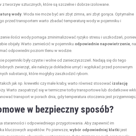
 z tworzyw sztucznych, które są szczelne i dobrze izolowane.
aturę wody
. Woda nie może być ani zbyt zimna, ani zbyt gorąca. Optymalne
ego przed transportem warto zbadać temperaturę wody w pojemniku i
iczenie ilości wody pomaga zminimalizować ryzyko stresu i uszkodzeń, poni
iebie obijały. Warto zamieścić w pojemniku
odpowiednie napowietrzenie
, na
zymać odpowiedni poziom tlenu w wodzie.
ie pojemniki były czyste i wolne od zanieczyszczeń. Nadają się do tego
dobnych zwierząt, ale należy je dokładnie umyć i wypłukać przed ponownym
nych substancji, które mogłyby zaszkodzić rybom.
takich jak np. krewetki czy małe kraby, warto również stosować
izolację
óży. Warto zaopatrzyć się w termiczne torby transportowe lub dodatkowe wkł
planować transport w porach dnia, gdy temperatura otoczenia jest przyjemniejs
domowe w bezpieczny sposób?
a staranności i odpowiedniego przygotowania. Aby zapewnić im
lka kluczowych aspektów. Po pierwsze,
wybór odpowiedniej klatki
jest