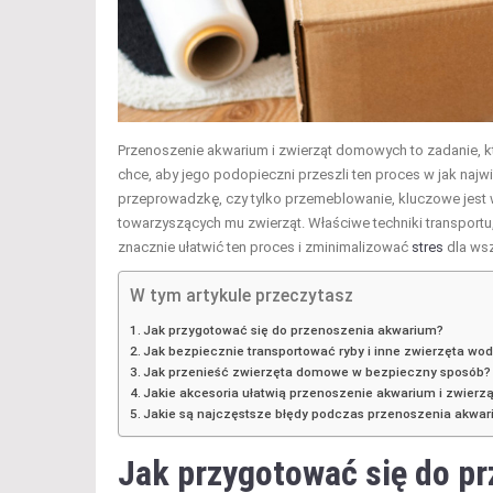
Przenoszenie akwarium i zwierząt domowych to zadanie, któ
chce, aby jego podopieczni przeszli ten proces w jak najw
przeprowadzkę, czy tylko przemeblowanie, kluczowe jest 
towarzyszących mu zwierząt. Właściwe techniki transpor
znacznie ułatwić ten proces i zminimalizować
stres
dla wsz
W tym artykule przeczytasz
Jak przygotować się do przenoszenia akwarium?
Jak bezpiecznie transportować ryby i inne zwierzęta wo
Jak przenieść zwierzęta domowe w bezpieczny sposób?
Jakie akcesoria ułatwią przenoszenie akwarium i zwierzą
Jakie są najczęstsze błędy podczas przenoszenia akwari
Jak przygotować się do p