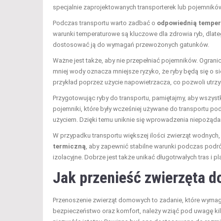
specjalnie zaprojektowanych transporterek lub pojemników
Podczas transportu warto zadbać o
odpowiednią temper
warunki temperaturowe są kluczowe dla zdrowia ryb, dlat
dostosować ją do wymagań przewożonych gatunków.
Ważne jest także, aby nie przepełniać pojemników. Ogran
mniej wody oznacza mniejsze ryzyko, że ryby będą się o s
przykład poprzez użycie napowietrzacza, co pozwoli utr
Przygotowując ryby do transportu, pamiętajmy, aby wszystk
pojemniki, które były wcześniej używane do transportu po
użyciem. Dzięki temu uniknie się wprowadzenia niepożąda
W przypadku transportu większej ilości zwierząt wodnych, 
termiczną
, aby zapewnić stabilne warunki podczas podr
izolacyjne. Dobrze jest także unikać długotrwałych tras i 
Jak przenieść zwierzęta 
Przenoszenie zwierząt domowych to zadanie, które wymag
bezpieczeństwo oraz komfort, należy wziąć pod uwagę ki