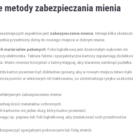
e metody zabezpieczania mienia
ajważniejszych aspektów jest
zabezpieczenie mienia
. Istnieje kilka skutecz
ystkie przedmioty dotrą do nowego miejsca w dobrym stanie.
ch materiałów pakowych
. Folia bąbelkowa jest doskonałym wyborem do
czy elektronika. Tektura falista i specjalistyczne kartony zapewniają dodatko
. Warto również korzystać z taśmy klejącej, aby starannie zamknąć pudełka.
ażde karton powinien być dokładnie opisany, aby w nowym miejscu łatwo było 
i” może pomóc w właściwym ich traktowaniu, co zminimalizuje ryzyko uszkodz
efektywnym zabezpieczeniu mienia:
dniej ilości materiałów ochronnych.
h kartonów niż jeden duży, który trudno przenieść.
wając np. papieru lub folii bąbelkowej, aby zredukować ruch przedmiotów
bezpieczyć specjalnymi pokrowcami lub folią stretch.