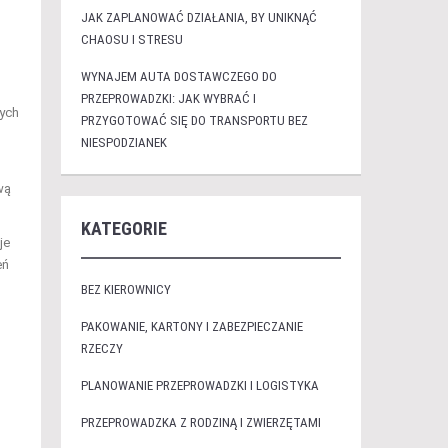
JAK ZAPLANOWAĆ DZIAŁANIA, BY UNIKNĄĆ
CHAOSU I STRESU
WYNAJEM AUTA DOSTAWCZEGO DO
PRZEPROWADZKI: JAK WYBRAĆ I
nych
PRZYGOTOWAĆ SIĘ DO TRANSPORTU BEZ
NIESPODZIANEK
wą
KATEGORIE
je
eń
BEZ KIEROWNICY
PAKOWANIE, KARTONY I ZABEZPIECZANIE
RZECZY
PLANOWANIE PRZEPROWADZKI I LOGISTYKA
PRZEPROWADZKA Z RODZINĄ I ZWIERZĘTAMI