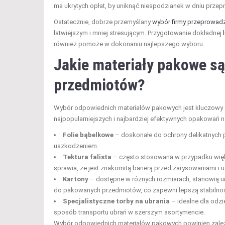
ma ukrytych opłat, by uniknąć niespodzianek w dniu przep
Ostatecznie, dobrze przemyślany
wybór firmy przeprowad
łatwiejszym i mniej stresującym. Przygotowanie dokładnej
również pomoże w dokonaniu najlepszego wyboru.
Jakie materiały pakowe są
przedmiotów?
Wybór odpowiednich materiałów pakowych jest kluczowy 
najpopularniejszych i najbardziej efektywnych opakowań n
Folie bąbelkowe
– doskonałe do ochrony delikatnych pr
uszkodzeniem.
Tektura falista
– często stosowana w przypadku więks
sprawia, że jest znakomitą barierą przed zarysowaniami i 
Kartony
– dostępne w różnych rozmiarach, stanowią u
do pakowanych przedmiotów, co zapewni lepszą stabilno
Specjalistyczne torby na ubrania
– idealne dla odzi
sposób transportu ubrań w szerszym asortymencie.
Wybór odpowiednich materiałów pakowych powinien zależe