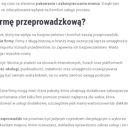
 się czas na staranne
pakowanie i zabezpieczanie mienia
. Dzięki tym
, co zdecydowanie wpłynie na komfort całego procesu.
firmę przeprowadzkową?
ok, który ma wpływ na bezpieczeństwo i komfort naszej przeprowadzki.
e firmy
. Firmy z długą historią w branży mają zazwyczaj lepsze umiejętności 
ansportu różnych przedmiotów, co zapewnia ich bezpieczeństwo. Warto
e i wysokie oceny.
ażyć. Można je znaleźć na stronach internetowych, forach oraz platformach
ość obsługi
, punktualność, rzetelność oraz umiejętność rozwiązywania
gą być cennym wskaźnikiem, na co warto zwrócić uwagę podczas
Różne firmy mogą mieć różne pakiety, które obejmują dodatkowe zabezpiecze
równanie ofert kilku firm pomoże znaleźć najlepszą dla siebie, która
tować w usługi dodatkowe, szczególnie jeśli mamy wartościowe lub delikat
rzeprowadzki
nie powinien być jedynym czynnikiem decydującym o wyborze
 w każdym miejscu, które rozważasz, dokładnie sprawdzono zakres usługi i że 