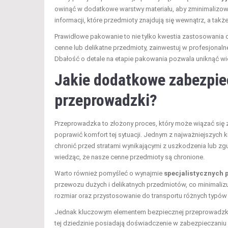
owinąć w dodatkowe warstwy materiału, aby zminimalizowa
informacji, które przedmioty znajdują się wewnątrz, a tak
Prawidłowe pakowanie to nie tylko kwestia zastosowania d
cenne lub delikatne przedmioty, zainwestuj w profesjonal
Dbałość o detale na etapie pakowania pozwala uniknąć wie
Jakie dodatkowe zabezpie
przeprowadzki?
Przeprowadzka to złożony proces, który może wiązać się
poprawić komfort tej sytuacji. Jednym z najważniejszych 
chronić przed stratami wynikającymi z uszkodzenia lub zgu
wiedząc, że nasze cenne przedmioty są chronione.
Warto również pomyśleć o wynajmie
specjalistycznych
przewozu dużych i delikatnych przedmiotów, co minimalizu
rozmiar oraz przystosowanie do transportu różnych typów
Jednak kluczowym elementem bezpiecznej przeprowadzki 
tej dziedzinie posiadają doświadczenie w zabezpieczaniu