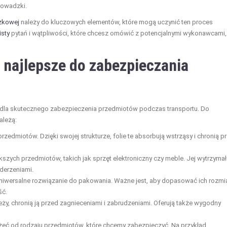
rowadzki.
zkowej
należy do kluczowych elementów, które mogą uczynić ten proces
listy
pytań i wątpliwości, które chcesz omówić z potencjalnymi wykonawcami,
 najlepsze do zabezpieczania
dla skutecznego zabezpieczenia przedmiotów podczas transportu. Do
ależą:
zedmiotów. Dzięki swojej strukturze, folie te absorbują wstrząsy i chronią p
zych przedmiotów, takich jak sprzęt elektroniczny czy meble. Jej wytrzyma
uderzeniami.
niwersalne rozwiązanie do pakowania. Ważne jest, aby dopasować ich rozmi
ść.
eży, chronią ją przed zagnieceniami i zabrudzeniami. Oferują także wygodny
ć od rodzaju przedmiotów, które chcemy zabezpieczyć. Na przykład,