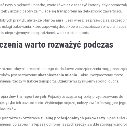
ć ryzyko pęknięć. Ponadto, warto również oznaczyć kartony, aby dostarczał
że żeby uczulić osoby zajmujące się transportem na delikatność zawartości.
obrych praktyk, ale także
planowania
. Jeśli wiesz, że przewozisz szczegól
ne usługi pakowania, które zapewnią dodatkowe zabezpieczenie twoich rzeczy
lu nieprzyjemnych niespodzianek w trakcie transportu.
czenia warto rozważyć podczas
 z różnorodnymi stresami, dlatego dodatkowe zabezpieczenia mogą znacząc
kroków jest rozważenie
ubezpieczenia mienia
. Takie ubezpieczenie może
bienia rzeczy w trakcie transportu. Dzięki temu zyskujemy spokój ducha,
 pojazdów transportowych
. Pojazdy te często są lepiej przystosowane do
je ryzyko ich uszkodzenia. Wybierając pojazd, należy zwrócić uwagę na jego
 ładunków.
jest także skorzystanie z
usług profesjonalnych pakowaczy
. Specjaliści
 mienia, co zapewnia lepszą ochronę naszych rzeczy. Zwykle stosują różnoro