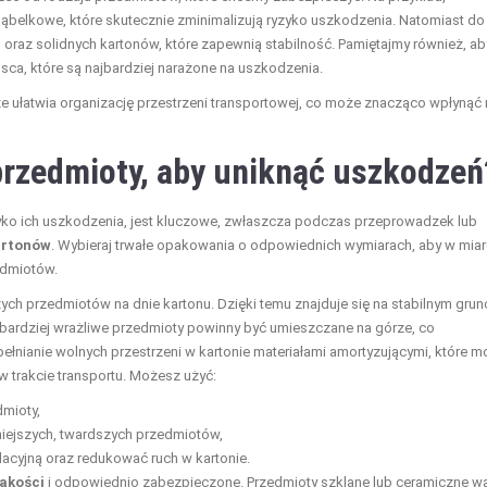
 bąbelkowe, które skutecznie zminimalizują ryzyko uszkodzenia. Natomiast do
ej oraz solidnych kartonów, które zapewnią stabilność. Pamiętajmy również, ab
ca, które są najbardziej narażone na uszkodzenia.
kże ułatwia organizację przestrzeni transportowej, co może znacząco wpłynąć
rzedmioty, aby uniknąć uszkodzeń
yko ich uszkodzenia, jest kluczowe, zwłaszcza podczas przeprowadzek lub
artonów
. Wybieraj trwałe opakowania o odpowiednich wymiarach, aby w miar
edmiotów.
ch przedmiotów na dnie kartonu. Dzięki temu znajduje się na stabilnym grunc
i bardziej wrażliwe przedmioty powinny być umieszczane na górze, co
pełnianie wolnych przestrzeni w kartonie materiałami amortyzującymi, które 
w trakcie transportu. Możesz użyć:
dmioty,
iejszych, twardszych przedmiotów,
olacyjną oraz redukować ruch w kartonie.
jakości
i odpowiednio zabezpieczone. Przedmioty szklane lub ceramiczne w