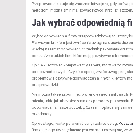
Przeprowadzka staje się znacznie łatwiejsza, gdy poświęci
metodom, można zminimalizować ryzyko strat i zniszczeń
Jak wybrać odpowiednią 
Wybór odpowiedniej firmy przeprowadzkowej to istotny kr
Pierwszym krokiem jest zwrócenie uwagi na
doświadczeni
wiedzę na temat odpowiednich technik pakowania oraz tr
poszukiwać takich firm, które mają pozytywne rekomendacj
Opinie klientów to kolejny ważny aspekt, który warto rozw
społecznościowych. Czytając opinie, zwróć uwagę na
jak
problemów. Pozytywne doświadczenia innych klientów mo
przeprowadzki.
Nie można także zapomnieć o
oferowanych usługach
. 
mienia, takie jak ubezpieczenia czy pomoc w pakowaniu. Po
odpowiada na nasze potrzeby. Czasami opłaca się zainwes
przedmioty.
Oprócz tego, warto porównać ceny i zakres usług.
Koszt p
firmy, ale jego uwzględnienie jest ważne. Upewnij się, że