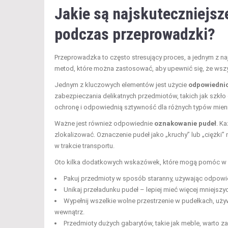
Jakie są najskuteczniejsz
podczas przeprowadzki?
Przeprowadzka to często stresujący proces, a jednym z n
metod, które można zastosować, aby upewnić się, że wsz
Jednym z kluczowych elementów jest użycie
odpowiedni
zabezpieczania delikatnych przedmiotów, takich jak szkło 
ochronę i odpowiednią sztywność dla różnych typów mienia
Ważne jest również odpowiednie
oznakowanie pudeł
. K
zlokalizować. Oznaczenie pudeł jako „kruchy” lub „ciężk
w trakcie transportu.
Oto kilka dodatkowych wskazówek, które mogą pomóc w 
Pakuj przedmioty w sposób staranny, używając odpowie
Unikaj przeładunku pudeł – lepiej mieć więcej mniejszyc
Wypełnij wszelkie wolne przestrzenie w pudełkach, uży
wewnątrz.
Przedmioty dużych gabarytów, takie jak meble, warto za