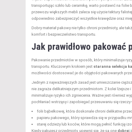
transportując szkło lub ceramikę, warto postawić na folie
przewozu większych mebli zaleca się użycie tektury falist
odpowiednio zabezpieczyć wszystkie krawędzie oraz miejs
Dobry materiał pakowy nie tylko chroni przedmioty, ale ta
komfort i bezpieczeństwo transportu.
Jak prawidłowo pakować p
Pakowanie przedmiotów w sposób, który minimalizuje ryz
transportu. Kluczowym krokiem jest
staranna selekcja k
możliwości dostosować je do objętości pakowanych prz
Jednym z najważniejszych zasad jest umieszczanie cięższy
nie zagraża delikatniejszym przedmiotom. Z kolei lżejsze 
minimalizuje ryzyko ich zgniecenia. Ważne jest również wy
pochłaniać wstrząsy i zapobiegać przesuwaniu się rzeczy 
folii bąbelkowej, która doskonale chroni delikatne prze
papieru pakowego, który sprawdza się w przypadku mn
starej odzieży lub koców, które mogą pełnić funkcję iz
Kiedy pakujesz przedmioty, upewnij się, że są one
dobrej 