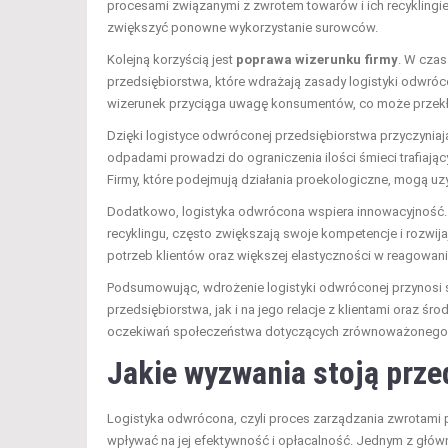
procesami związanymi z zwrotem towarów i ich recyklingi
zwiększyć ponowne wykorzystanie surowców.
Kolejną korzyścią jest
poprawa wizerunku firmy
. W czas
przedsiębiorstwa, które wdrażają zasady logistyki odwróc
wizerunek przyciąga uwagę konsumentów, co może przekład
Dzięki logistyce odwróconej przedsiębiorstwa przyczyniaj
odpadami prowadzi do ograniczenia ilości śmieci trafiaj
Firmy, które podejmują działania proekologiczne, mogą u
Dodatkowo, logistyka odwrócona wspiera innowacyjność. P
recyklingu, często zwiększają swoje kompetencje i rozwi
potrzeb klientów oraz większej elastyczności w reagowani
Podsumowując, wdrożenie logistyki odwróconej przynosi s
przedsiębiorstwa, jak i na jego relacje z klientami oraz ś
oczekiwań społeczeństwa dotyczących zrównoważonego r
Jakie wyzwania stoją prze
Logistyka odwrócona, czyli proces zarządzania zwrotami 
wpływać na jej efektywność i opłacalność. Jednym z głó