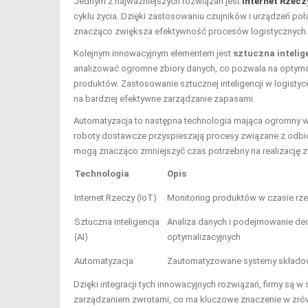
Jednym z najważniejszych rozwiązań jest
Internet
Rzecz
cyklu życia. Dzięki zastosowaniu czujników i urządzeń poł
znacząco zwiększa efektywność procesów logistycznych.
Kolejnym innowacyjnym elementem jest
sztuczna intelige
analizować ogromne zbiory danych, co pozwala na optyma
produktów. Zastosowanie sztucznej inteligencji w logist
na bardziej efektywne zarządzanie zapasami.
Automatyzacja to następna technologia mająca ogromny
roboty dostawcze przyspieszają procesy związane z odbi
mogą znacząco zmniejszyć czas potrzebny na realizację zw
Technologia
Opis
Internet Rzeczy (IoT)
Monitoring produktów w czasie rz
Sztuczna inteligencja
Analiza danych i podejmowanie dec
(AI)
optymalizacyjnych
Automatyzacja
Zautomatyzowane systemy składow
Dzięki integracji tych innowacyjnych rozwiązań, firmy są 
zarządzaniem zwrotami, co ma kluczowe znaczenie w zr