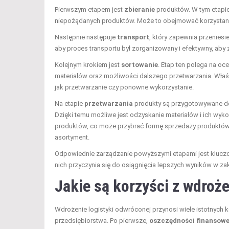
Pierwszym etapem jest
zbieranie
produktów. W tym etapi
niepożądanych produktów. Może to obejmować korzystani
Następnie następuje
transport
, który zapewnia przenie
aby proces transportu był zorganizowany i efektywny, aby
Kolejnym krokiem jest
sortowanie
. Etap ten polega na oce
materiałów oraz możliwości dalszego przetwarzania. Właś
jak przetwarzanie czy ponowne wykorzystanie.
Na etapie
przetwarzania
produkty są przygotowywane do
Dzięki temu możliwe jest odzyskanie materiałów i ich wyk
produktów, co może przybrać formę sprzedaży produktów j
asortyment.
Odpowiednie zarządzanie powyższymi etapami jest kluczo
nich przyczynia się do osiągnięcia lepszych wyników w z
Jakie są korzyści z wdroż
Wdrożenie logistyki odwróconej przynosi wiele istotnych
przedsiębiorstwa. Po pierwsze,
oszczędności finansow