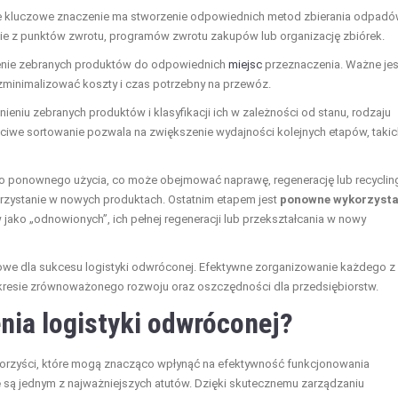
e kluczowe znaczenie ma stworzenie odpowiednich metod zbierania odpadó
e z punktów zwrotu, programów zwrotu zakupów lub organizację zbiórek.
sienie zebranych produktów do odpowiednich
miejsc
przeznaczenia. Ważne jes
 zminimalizować koszty i czas potrzebny na przewóz.
nieniu zebranych produktów i klasyfikacji ich w zależności od stanu, rodzaju
ciwe sortowanie pozwala na zwiększenie wydajności kolejnych etapów, takic
 ponownego użycia, co może obejmować naprawę, regenerację lub recyclin
orzystanie w nowych produktach. Ostatnim etapem jest
ponowne wykorzysta
ako „odnowionych”, ich pełnej regeneracji lub przekształcania w nowy
we dla sukcesu logistyki odwróconej. Efektywne zorganizowanie każdego z
akresie zrównoważonego rozwoju oraz oszczędności dla przedsiębiorstw.
enia logistyki odwróconej?
 korzyści, które mogą znacząco wpłynąć na efektywność funkcjonowania
e
są jednym z najważniejszych atutów. Dzięki skutecznemu zarządzaniu