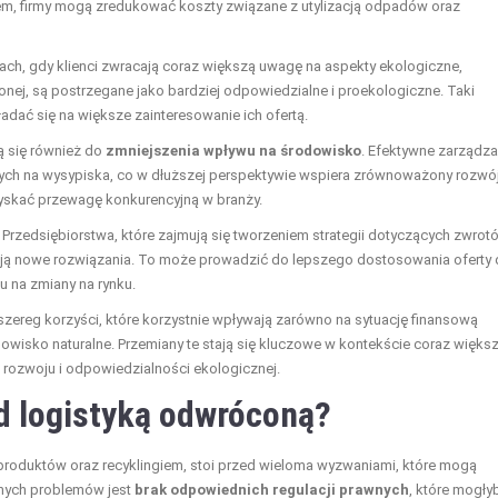
em, firmy mogą zredukować koszty związane z utylizacją odpadów oraz
ach, gdy klienci zwracają coraz większą uwagę na aspekty ekologiczne,
onej, są postrzegane jako bardziej odpowiedzialne i proekologiczne. Taki
ać się na większe zainteresowanie ich ofertą.
ą się również do
zmniejszenia wpływu na środowisko
. Efektywne zarządza
ących na wysypiska, co w dłuższej perspektywie wspiera zrównoważony rozwój
zyskać przewagę konkurencyjną w branży.
rzedsiębiorstwa, które zajmują się tworzeniem strategii dotyczących zwrotó
jają nowe rozwiązania. To może prowadzić do lepszego dostosowania oferty
u na zmiany na rynku.
zereg korzyści, które korzystnie wpływają zarówno na sytuację finansową
rodowisko naturalne. Przemiany te stają się kluczowe w kontekście coraz więks
ozwoju i odpowiedzialności ekologicznej.
d logistyką odwróconą?
produktów oraz recyklingiem, stoi przed wieloma wyzwaniami, które mogą
wnych problemów jest
brak odpowiednich regulacji prawnych
, które mogły