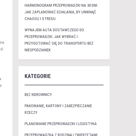
HARMONOGRAM PRZEPROWADZKI NA 30 DNI:
JAK ZAPLANOWAĆ DZIAŁANIA, BY UNIKNĄĆ
CHAOSU I STRESU
WYNAJEM AUTA DOSTAWCZEGO DO
PRZEPROWADZKI: JAK WYBRAĆ I
żna
PRZYGOTOWAĆ SIĘ DO TRANSPORTU BEZ
d:
NIESPODZIANEK
KATEGORIE
a
e
BEZ KIEROWNICY
PAKOWANIE, KARTONY I ZABEZPIECZANIE
RZECZY
PLANOWANIE PRZEPROWADZKI I LOGISTYKA
PRZEPROWADZKA Z RODZINĄ I ZWIERZĘTAMI