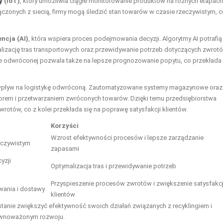
y
(IoT)
, który umożliwia ciągłe monitorowanie produktów na różnych etapach
ączonych z siecią, firmy mogą śledzić stan towarów w czasie rzeczywistym, 
ncja (AI)
, która wspiera proces podejmowania decyzji. Algorytmy AI potrafią
lizację tras transportowych oraz przewidywanie potrzeb dotyczących zwrot
yce odwróconej pozwala także na lepsze prognozowanie popytu, co przekłada 
 wpływ na logistykę odwróconą. Zautomatyzowane systemy magazynowe oraz
orem i przetwarzaniem zwróconych towarów. Dzięki temu przedsiębiorstwa
rotów, co z kolei przekłada się na poprawę satysfakcji klientów.
Korzyści
Wzrost efektywności procesów i lepsze zarządzanie
eczywistym
zapasami
yzji
Optymalizacja tras i przewidywanie potrzeb
Przyspieszenie procesów zwrotów i zwiększenie satysfakcj
ania i dostawy
klientów
w stanie zwiększyć efektywność swoich działań związanych z recyklingiem i
ównoważonym rozwoju.