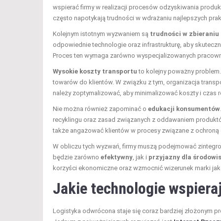
wspierać firmy w realizacji procesów odzyskiwania produk
często napotykają trudności w wdrażaniu najlepszych pra
Kolejnym istotnym wyzwaniem są
trudności w zbieraniu
odpowiednie technologie oraz infrastrukturę, aby skutecz
Proces ten wymaga zarówno wyspecjalizowanych pracowni
Wysokie koszty transportu
to kolejny poważny problem.
towarów do klientów. W związku z tym, organizacja transp
należy zoptymalizować, aby minimalizować koszty i czas re
Nie można również zapominać o
edukacji konsumentów
recyklingu oraz zasad związanych z oddawaniem produktów
także angażować klientów w procesy związane z ochroną
W obliczu tych wyzwań, firmy muszą podejmować zintegr
będzie zarówno
efektywny
, jak i
przyjazny dla środowi
korzyści ekonomiczne oraz wzmocnić wizerunek marki jak
Jakie technologie wspiera
Logistyka odwrócona staje się coraz bardziej złożonym p