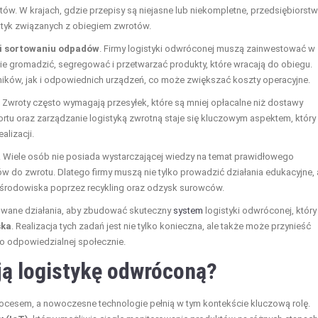
tów. W krajach, gdzie przepisy są niejasne lub niekompletne, przedsiębiorst
ktyk związanych z obiegiem zwrotów.
 i sortowaniu odpadów
. Firmy logistyki odwróconej muszą zainwestować w
nie gromadzić, segregować i przetwarzać produkty, które wracają do obiegu.
ków, jak i odpowiednich urządzeń, co może zwiększać koszty operacyjne.
 Zwroty często wymagają przesyłek, które są mniej opłacalne niż dostawy
ortu oraz zarządzanie logistyką zwrotną staje się kluczowym aspektem, który
alizacji.
. Wiele osób nie posiada wystarczającej wiedzy na temat prawidłowego
 do zwrotu. Dlatego firmy muszą nie tylko prowadzić działania edukacyjne, 
 środowiska poprzez recykling oraz odzysk surowców.
owane działania, aby zbudować skuteczny
system
logistyki odwróconej, który
ska
. Realizacja tych zadań jest nie tylko konieczna, ale także może przynieść
o odpowiedzialnej społecznie.
ją logistykę odwróconą?
rocesem, a nowoczesne technologie pełnią w tym kontekście kluczową rolę.