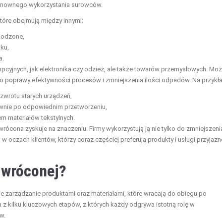
onownego wykorzystania surowców.
tóre obejmują między innymi:
zkodzone,
ku,
a.
cyjnych, jak elektronika czy odzież, ale także towarów przemysłowych. Mo
do poprawy efektywności procesów i zmniejszenia ilości odpadów. Na przykła
zwrotu starych urządzeń,
nie po odpowiednim przetworzeniu,
em materiałów tekstylnych.
rócona zyskuje na znaczeniu. Firmy wykorzystują ją nie tylko do zmniejszeni
oczach klientów, którzy coraz częściej preferują produkty i usługi przyjazn
odwróconej?
e zarządzanie produktami oraz materiałami, które wracają do obiegu po
 z kilku kluczowych etapów, z których każdy odgrywa istotną rolę w
w.