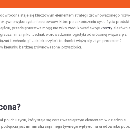
 odwrócona staje się kluczowym elementem strategii zrównoważonego rozwo
efektywne wykorzystanie surowców, które po zakończeniu cyklu życia produk
jściu, przedsiębiorstwa mogą nie tylko zredukować swoje
koszty
, ale równi
 graczami na rynku. Jednak wprowadzenie logistyki odwróconej wiąże się z
ań i technologii. Jakie korzyści i trudności wiążą się z tym procesem?
 w kierunku bardziej zrównoważonej przyszłości.
ócona?
mi
po ich użyciu, który staje się coraz ważniejszym elementem w dziedzinie
 podejścia jest
minimalizacja negatywnego wpływu na środowisko
popr