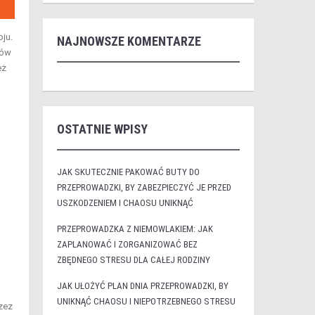
ju.
NAJNOWSZE KOMENTARZE
tów
eż
OSTATNIE WPISY
JAK SKUTECZNIE PAKOWAĆ BUTY DO
PRZEPROWADZKI, BY ZABEZPIECZYĆ JE PRZED
USZKODZENIEM I CHAOSU UNIKNĄĆ
PRZEPROWADZKA Z NIEMOWLAKIEM: JAK
ZAPLANOWAĆ I ZORGANIZOWAĆ BEZ
ZBĘDNEGO STRESU DLA CAŁEJ RODZINY
JAK UŁOŻYĆ PLAN DNIA PRZEPROWADZKI, BY
UNIKNĄĆ CHAOSU I NIEPOTRZEBNEGO STRESU
zez