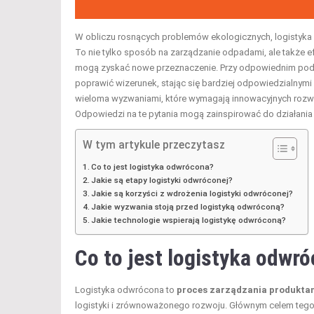
W obliczu rosnących problemów ekologicznych, logistyka
To nie tylko sposób na zarządzanie odpadami, ale także 
mogą zyskać nowe przeznaczenie. Przy odpowiednim pode
poprawić wizerunek, stając się bardziej odpowiedzialnymi
wieloma wyzwaniami, które wymagają innowacyjnych rozwiąz
Odpowiedzi na te pytania mogą zainspirować do działania
W tym artykule przeczytasz
Co to jest logistyka odwrócona?
Jakie są etapy logistyki odwróconej?
Jakie są korzyści z wdrożenia logistyki odwróconej?
Jakie wyzwania stoją przed logistyką odwróconą?
Jakie technologie wspierają logistykę odwróconą?
Co to jest logistyka odwr
Logistyka odwrócona to
proces zarządzania produkta
logistyki i zrównoważonego rozwoju. Głównym celem tego