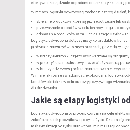
efektywne zarządzanie odpadami oraz maksymalizację p
W ramach logistyki odwróconej zachodzi szereg działań, k
zbieranie produktów, które są już niepotrzebne lub us
przetwarzanie odpadów w celu ich recyklingu lub odzys
odnawianie produktów w celu ich dalszego użytkowani
Logistyka odwrócona dotyczy nie tylko produktów konsump
ją również zauważyć w różnych branżach, gdzie dąży się 
w branży elektroniki często wprowadzane są programy 
w przemyśle samochodowym części używane są ponow
w branży odzieżowej rośnie zainteresowanie recyklingi
W miarę jak rośnie świadomość ekologiczna, logistyka odw
kosztów, ale także w celu budowy pozytywnego wizerunku w 
dla środowiska.
Jakie są etapy logistyki 
Logistyka odwrócona to proces, który ma na celu efektywn
zakończeniu ich początkowego cyklu życia. Składa się ona
maksymalizacji odzysku surowców i minimalizacji odpadó