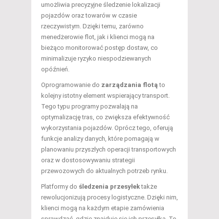
umożliwia precyzyjne śledzenie lokalizacji
pojazdów oraz towarów w czasie
rzeczywistym. Dzięki temu, zarówno
menedżerowie flot, jak i klienci mogą na
bieżąco monitorować postęp dostaw, co
minimalizuje ryzyko niespodziewanych
opóźnień.
Oprogramowanie do
zarządzania flotą
to
kolejny istotny element wspierający transport.
Tego typu programy pozwalają na
optymalizację tras, co zwiększa efektywność
wykorzystania pojazdów. Oprócz tego, oferują
funkcje analizy danych, które pomagają w
planowaniu przyszłych operacji transportowych
oraz w dostosowywaniu strategii
przewozowych do aktualnych potrzeb rynku.
Platformy do
śledzenia przesyłek
także
rewolucjonizują procesy logistyczne. Dzięki nim,
klienci mogą na każdym etapie zamówienia
sprawdzać, gdzie znajduje się ich przesyłka. To