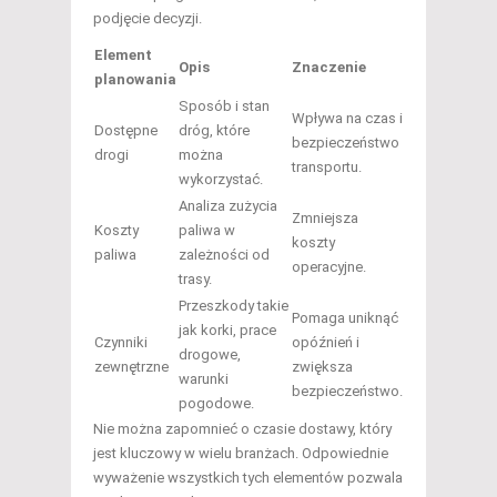
podjęcie decyzji.
Element
Opis
Znaczenie
planowania
Sposób i stan
Wpływa na czas i
Dostępne
dróg, które
bezpieczeństwo
drogi
można
transportu.
wykorzystać.
Analiza zużycia
Zmniejsza
Koszty
paliwa w
koszty
paliwa
zależności od
operacyjne.
trasy.
Przeszkody takie
Pomaga uniknąć
jak korki, prace
Czynniki
opóźnień i
drogowe,
zewnętrzne
zwiększa
warunki
bezpieczeństwo.
pogodowe.
Nie można zapomnieć o czasie dostawy, który
jest kluczowy w wielu branżach. Odpowiednie
wyważenie wszystkich tych elementów pozwala