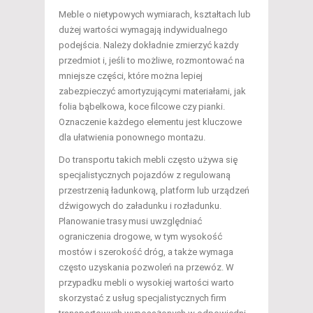
Meble o nietypowych wymiarach, kształtach lub
dużej wartości wymagają indywidualnego
podejścia. Należy dokładnie zmierzyć każdy
przedmiot i, jeśli to możliwe, rozmontować na
mniejsze części, które można lepiej
zabezpieczyć amortyzującymi materiałami, jak
folia bąbelkowa, koce filcowe czy pianki.
Oznaczenie każdego elementu jest kluczowe
dla ułatwienia ponownego montażu.
Do transportu takich mebli często używa się
specjalistycznych pojazdów z regulowaną
przestrzenią ładunkową, platform lub urządzeń
dźwigowych do załadunku i rozładunku.
Planowanie trasy musi uwzględniać
ograniczenia drogowe, w tym wysokość
mostów i szerokość dróg, a także wymaga
często uzyskania pozwoleń na przewóz. W
przypadku mebli o wysokiej wartości warto
skorzystać z usług specjalistycznych firm