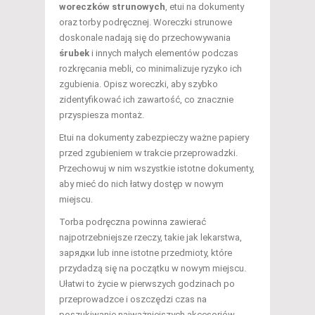
woreczków strunowych
, etui na dokumenty
oraz torby podręcznej. Woreczki strunowe
doskonale nadają się do przechowywania
śrubek
i innych małych elementów podczas
rozkręcania mebli, co minimalizuje ryzyko ich
zgubienia. Opisz woreczki, aby szybko
zidentyfikować ich zawartość, co znacznie
przyspiesza montaż.
Etui na dokumenty zabezpieczy ważne papiery
przed zgubieniem w trakcie przeprowadzki.
Przechowuj w nim wszystkie istotne dokumenty,
aby mieć do nich łatwy dostęp w nowym
miejscu.
Torba podręczna powinna zawierać
najpotrzebniejsze rzeczy, takie jak lekarstwa,
зарядки lub inne istotne przedmioty, które
przydadzą się na początku w nowym miejscu.
Ułatwi to życie w pierwszych godzinach po
przeprowadzce i oszczędzi czas na
poszukiwanie najważniejszych akcesoriów.