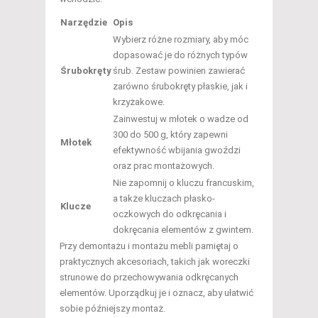
Narzędzie
Opis
Wybierz różne rozmiary, aby móc
dopasować je do różnych typów
Śrubokręty
śrub. Zestaw powinien zawierać
zarówno śrubokręty płaskie, jak i
krzyżakowe.
Zainwestuj w młotek o wadze od
300 do 500 g, który zapewni
Młotek
efektywność wbijania gwoździ
oraz prac montażowych.
Nie zapomnij o kluczu francuskim,
a także kluczach płasko-
Klucze
oczkowych do odkręcania i
dokręcania elementów z gwintem.
Przy demontażu i montażu mebli pamiętaj o
praktycznych akcesoriach, takich jak woreczki
strunowe do przechowywania odkręcanych
elementów. Uporządkuj je i oznacz, aby ułatwić
sobie późniejszy montaż.