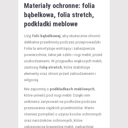
Materiały ochronne: folia
bąbelkowa, folia stretch,
podkładki meblowe
Użyj
folii bąbelkowej
, aby skutecznie chronić
delikatne przedmioty podczas przeprowadzki.
Folia ta amortyzuje wstrząsy i zabezpiecza
powierzchnie, takie jak szkło i rogi mebli, przed
uszkodzeniami. W przypadku większych mebli,
zastosuj
folię stretch
, która stabilizuje
elementy oraz chroni przed zabrudzeniami i
wilgocią.
Nie zapomnij o
podkładkach meblowych
,
które umieść pod nogi mebli. Dzięki nim
unikniesz zarysowań na podłodze podczas
przesuwania ciężkich przedmiotów. Warto
również pomyśleć o użyciu koców ochronnych
oraz narożników ochronnych, które
zabezpieczą krawędzie mebli, najbardziej