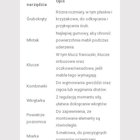
Opis
narzędzia
Różne rozmiary, w tym płaskie i
Śrubokręty
krzyżakowe, do odkręcania i
przykręcania śrub.
Najlepiej gumowy, aby chronić
Młotek
powierzchnie mebli podczas
uderzenia.
W tym klucz francuski, klucze
imbusowe oraz
Klucze
oczkowe/nasadowe, jeśli
meble tego wymagają.
Do wyjmowania gwoździ oraz
Kombinerki
cięcia lub wyginania drutów.
Z regulacją momentu siły,
Wkrętarka
ułatwia dokręcanie wkrętów.
Do zapewnienia, że
Powietrze
montowane elementy są
poziomica
równolegle.
5-metrowa, do precyzyjnych
Miarka
pomiarów przestrzeni.