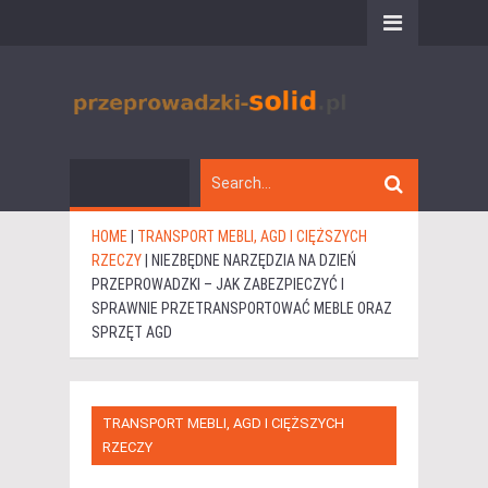
HOME
|
TRANSPORT MEBLI, AGD I CIĘŻSZYCH
RZECZY
|
NIEZBĘDNE NARZĘDZIA NA DZIEŃ
PRZEPROWADZKI – JAK ZABEZPIECZYĆ I
SPRAWNIE PRZETRANSPORTOWAĆ MEBLE ORAZ
SPRZĘT AGD
TRANSPORT MEBLI, AGD I CIĘŻSZYCH
RZECZY