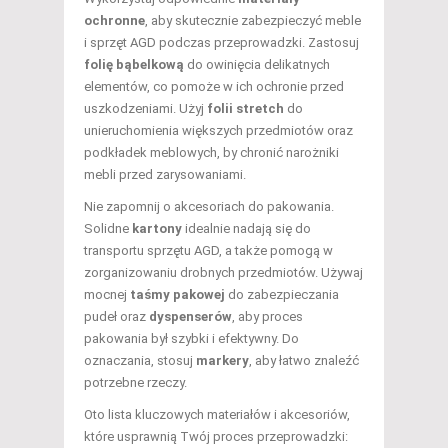
ochronne
, aby skutecznie zabezpieczyć meble
i sprzęt AGD podczas przeprowadzki. Zastosuj
folię bąbelkową
do owinięcia delikatnych
elementów, co pomoże w ich ochronie przed
uszkodzeniami. Użyj
folii stretch
do
unieruchomienia większych przedmiotów oraz
podkładek meblowych, by chronić narożniki
mebli przed zarysowaniami.
Nie zapomnij o akcesoriach do pakowania.
Solidne
kartony
idealnie nadają się do
transportu sprzętu AGD, a także pomogą w
zorganizowaniu drobnych przedmiotów. Używaj
mocnej
taśmy pakowej
do zabezpieczania
pudeł oraz
dyspenserów
, aby proces
pakowania był szybki i efektywny. Do
oznaczania, stosuj
markery
, aby łatwo znaleźć
potrzebne rzeczy.
Oto lista kluczowych materiałów i akcesoriów,
które usprawnią Twój proces przeprowadzki: