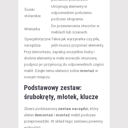
Utrzymują elementy w
Ściski
odpowiednim położeniu
stolarskie
podczas skręcania.
Do przewiercania otworów w
Wiertarka
meblach lub ścianach.
Specjalistyczne
Takie jak wyrzynarka czy piła,
narzędzia
jeśli musisz przycinać elementy.
Przy demontażu, zapakuj wszystkie śruby i
drobne elementy w małe woreczki strunowe,
podpisz je i przymocuj do odpowiednich części
mebli. Dzięki temu ułatwisz sobie
montaż
w
nowym miejscu.
Podstawowy zestaw:
śrubokręty, młotek, klucze
Zbierz podstawowy
zestaw narzędzi
, który
ułatwi
demontaż
i
montaż
mebli podczas
przeprowadzki. W skład tego zestawu powinny
wchodzić: