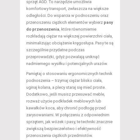
sprzęt AGD. To narzędzie umożliwia
komfortowy transport, zwłaszcza na większe
odległości. Do wsparcia w podnoszeniu oraz
przenoszeniu ciężkich elementów wybierz
pasy
do przenoszenia
, które równomiernie
rozkładają ciężar na większej powierzchni ciała,
minimalizując obciążenie kręgosłupa. Pasy te są
szczególnie przydatne podczas
przeprowadzki, gdyż pozwalają uniknąć
nadmiernego wysiłku i potencjalnych urazów.
Pamiętaj o stosowaniu ergonomicznych technik
podnoszenia – trzymaj ciężar blisko ciała,
uginaj kolana, a plecy staraj się mieć proste.
Dodatkowo, jeśli musisz przesuwać meble,
rozważ użycie podkładek meblowych lub
kawałków koca, aby chronić podłogę przed
zarysowaniami. W połączeniu z odpowiednim
sprzętem, jak wózek i pasy, te techniki znacznie
zwiększą bezpieczeństwo i efektywność
przenoszenia ciężkich przedmiotów.