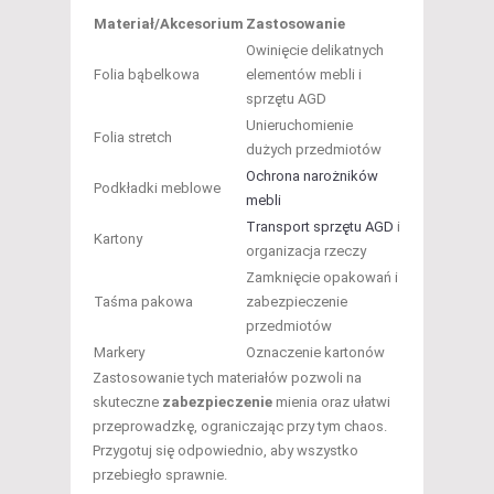
Materiał/Akcesorium
Zastosowanie
Owinięcie delikatnych
Folia bąbelkowa
elementów mebli i
sprzętu AGD
Unieruchomienie
Folia stretch
dużych przedmiotów
Ochrona narożników
Podkładki meblowe
mebli
Transport sprzętu AGD
i
Kartony
organizacja rzeczy
Zamknięcie opakowań i
Taśma pakowa
zabezpieczenie
przedmiotów
Markery
Oznaczenie kartonów
Zastosowanie tych materiałów pozwoli na
skuteczne
zabezpieczenie
mienia oraz ułatwi
przeprowadzkę, ograniczając przy tym chaos.
Przygotuj się odpowiednio, aby wszystko
przebiegło sprawnie.