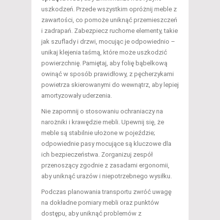
uszkodzeń. Przede wszystkim opróżnij meble z
zawartości, co pomoże uniknąć przemieszczeń
i zadrapań. Zabezpiecz ruchome elementy, takie
jak szuflady i drzwi, mocując je odpowiednio –
unikaj klejenia taśmą, które może uszkodzić
powierzchnię. Pamiętaj, aby folię bąbelkową
owinąć w sposób prawidłowy, z pęcherzykami
powietrza skierowanymi do wewnątrz, aby lepiej
amortyzowały uderzenia.
Nie zapomnij o stosowaniu ochraniaczy na
narożniki i krawędzie mebli. Upewnij się, że
meble są stabilnie ułożone w pojeździe;
odpowiednie pasy mocujące są kluczowe dla
ich bezpieczeństwa. Zorganizuj zespół
przenoszący zgodnie z zasadami ergonomii,
aby uniknąć urazów i niepotrzebnego wysiłku.
Podczas planowania transportu zwróć uwagę
na dokładne pomiary mebli oraz punktów
dostępu, aby uniknąć problemów z