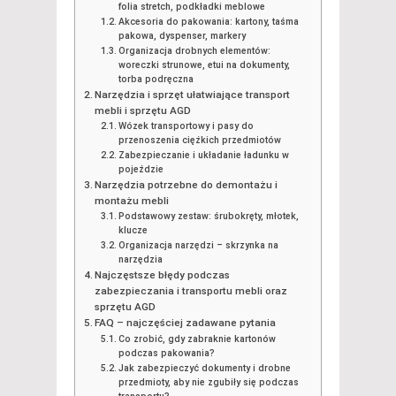
folia stretch, podkładki meblowe
Akcesoria do pakowania: kartony, taśma
pakowa, dyspenser, markery
Organizacja drobnych elementów:
woreczki strunowe, etui na dokumenty,
torba podręczna
Narzędzia i sprzęt ułatwiające transport
mebli i sprzętu AGD
Wózek transportowy i pasy do
przenoszenia ciężkich przedmiotów
Zabezpieczanie i układanie ładunku w
pojeździe
Narzędzia potrzebne do demontażu i
montażu mebli
Podstawowy zestaw: śrubokręty, młotek,
klucze
Organizacja narzędzi – skrzynka na
narzędzia
Najczęstsze błędy podczas
zabezpieczania i transportu mebli oraz
sprzętu AGD
FAQ – najczęściej zadawane pytania
Co zrobić, gdy zabraknie kartonów
podczas pakowania?
Jak zabezpieczyć dokumenty i drobne
przedmioty, aby nie zgubiły się podczas