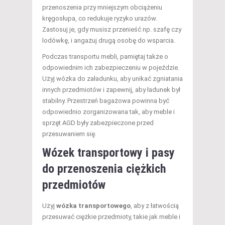
przenoszenia przy mniejszym obciążeniu
kręgosłupa, co redukuje ryzyko urazów.
Zastosuj je, gdy musisz przenieść np. szafę czy
lodówkę, i angażuj drugą osobę do wsparcia.
Podczas transportu mebli, pamiętaj także o
odpowiednim ich zabezpieczeniu w pojeździe.
Użyj wózka do załadunku, aby unikać zgniatania
innych przedmiotów i zapewnij, aby ładunek był
stabilny. Przestrzeń bagażowa powinna być
odpowiednio zorganizowana tak, aby meble i
sprzęt AGD były zabezpieczone przed
przesuwaniem się.
Wózek transportowy i pasy
do przenoszenia ciężkich
przedmiotów
Użyj
wózka transportowego
, aby z łatwością
przesuwać ciężkie przedmioty, takie jak meble i