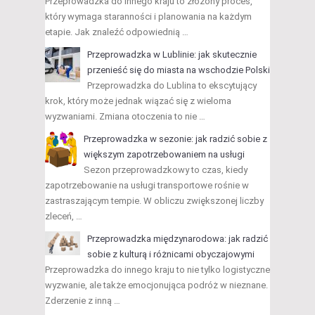
Przeprowadzka do innego kraju to złożony proces,
który wymaga staranności i planowania na każdym
etapie. Jak znaleźć odpowiednią …
Przeprowadzka w Lublinie: jak skutecznie
przenieść się do miasta na wschodzie Polski
Przeprowadzka do Lublina to ekscytujący
krok, który może jednak wiązać się z wieloma
wyzwaniami. Zmiana otoczenia to nie …
Przeprowadzka w sezonie: jak radzić sobie z
większym zapotrzebowaniem na usługi
Sezon przeprowadzkowy to czas, kiedy
zapotrzebowanie na usługi transportowe rośnie w
zastraszającym tempie. W obliczu zwiększonej liczby
zleceń, …
Przeprowadzka międzynarodowa: jak radzić
sobie z kulturą i różnicami obyczajowymi
Przeprowadzka do innego kraju to nie tylko logistyczne
wyzwanie, ale także emocjonująca podróż w nieznane.
Zderzenie z inną …