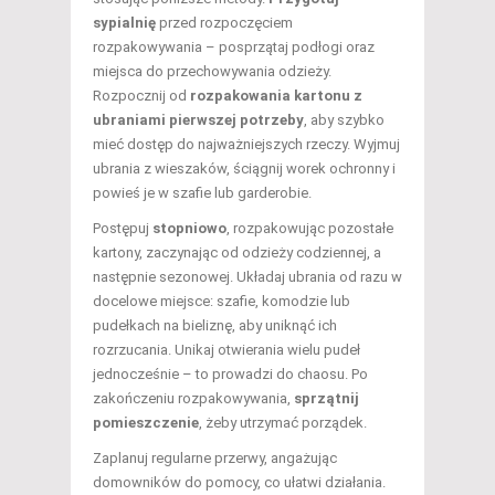
sypialnię
przed rozpoczęciem
rozpakowywania – posprzątaj podłogi oraz
miejsca do przechowywania odzieży.
Rozpocznij od
rozpakowania kartonu z
ubraniami pierwszej potrzeby
, aby szybko
mieć dostęp do najważniejszych rzeczy. Wyjmuj
ubrania z wieszaków, ściągnij worek ochronny i
powieś je w szafie lub garderobie.
Postępuj
stopniowo
, rozpakowując pozostałe
kartony, zaczynając od odzieży codziennej, a
następnie sezonowej. Układaj ubrania od razu w
docelowe miejsce: szafie, komodzie lub
pudełkach na bieliznę, aby uniknąć ich
rozrzucania. Unikaj otwierania wielu pudeł
jednocześnie – to prowadzi do chaosu. Po
zakończeniu rozpakowywania,
sprzątnij
pomieszczenie
, żeby utrzymać porządek.
Zaplanuj regularne przerwy, angażując
domowników do pomocy, co ułatwi działania.