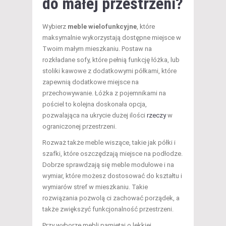
do małej przestrzeni?
Wybierz
meble wielofunkcyjne
, które
maksymalnie wykorzystają dostępne miejsce w
Twoim małym mieszkaniu. Postaw na
rozkładane sofy, które pełnią funkcję łóżka, lub
stoliki kawowe z dodatkowymi półkami, które
zapewnią dodatkowe miejsce na
przechowywanie. Łóżka z pojemnikami na
pościel to kolejna doskonała opcja,
pozwalająca na ukrycie dużej ilości
rzeczy
w
ograniczonej przestrzeni.
Rozważ także meble wiszące, takie jak półki i
szafki, które oszczędzają miejsce na podłodze.
Dobrze sprawdzają się meble modułowe i na
wymiar, które możesz dostosować do kształtu i
wymiarów stref w mieszkaniu. Takie
rozwiązania pozwolą ci zachować porządek, a
także zwiększyć funkcjonalność przestrzeni.
Przy wyborze mebli pamiętaj o lekkiej