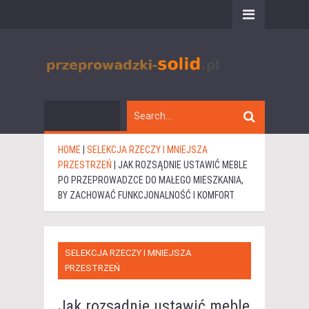
HOME
|
SELEKCJA RZECZY I MNIEJSZA
PRZESTRZEŃ
|
JAK ROZSĄDNIE USTAWIĆ MEBLE
PO PRZEPROWADZCE DO MAŁEGO MIESZKANIA,
BY ZACHOWAĆ FUNKCJONALNOŚĆ I KOMFORT
SELEKCJA RZECZY I MNIEJSZA
PRZESTRZEŃ
Jak rozsądnie ustawić meble